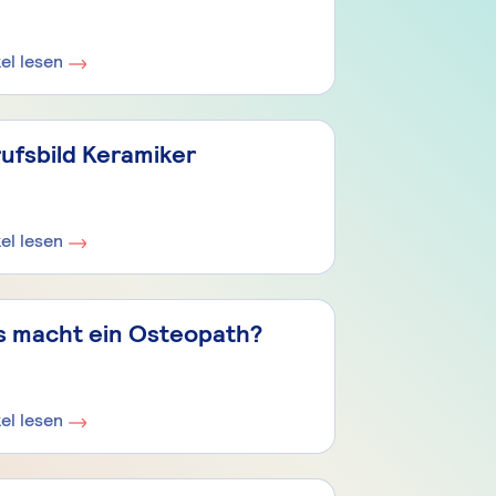
kel lesen
ufsbild Keramiker
kel lesen
 macht ein Osteopath?
kel lesen