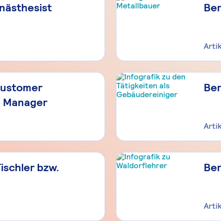
Anästhesist
Ber
Arti
Customer
Ber
p Manager
Arti
Tischler bzw.
Ber
Arti