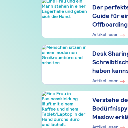
Der perfekt
Guide für ei
Offboarding
Artikel lesen
Desk Sharing
Schreibtisch
haben kann
Artikel lesen
Verstehe dei
Bedürfnispy
Maslow erkl
Artikel lesen