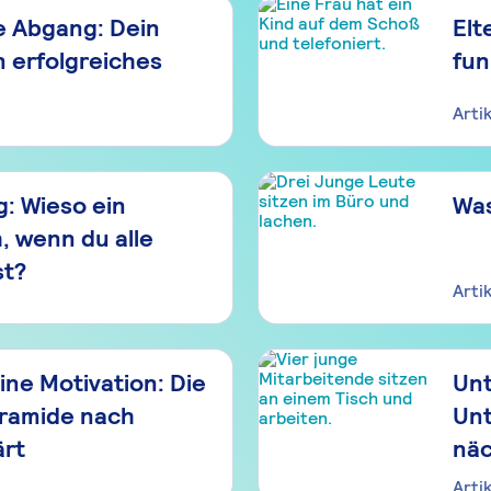
e Abgang: Dein
Elt
n erfolgreiches
fun
Arti
: Wieso ein
Was
, wenn du alle
st?
Arti
ne Motivation: Die
Unt
ramide nach
Unt
ärt
näc
Arti