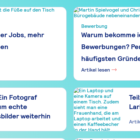
Bewerbung
ger Jobs, mehr
Warum bekomme ic
sen
Bewerbungen? Per
häufigsten Gründ
Artikel lesen
 Ein Fotograf
Tei
rum echte
Lar
ilder weiterhin
Arti