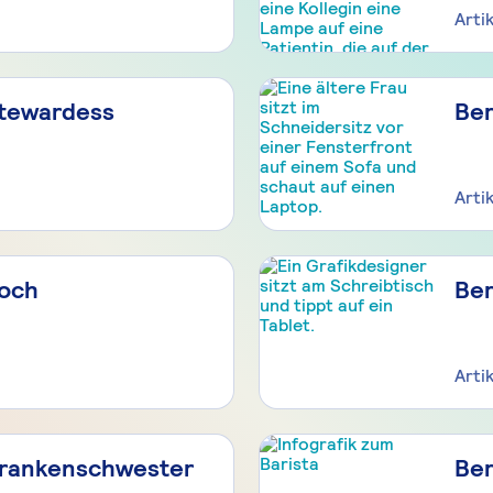
Arti
Stewardess
Ber
Arti
Koch
Ber
Arti
Krankenschwester
Ber