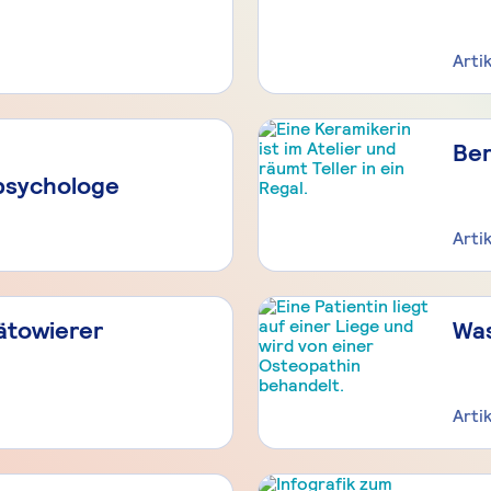
Arti
Ber
psychologe
Arti
ätowierer
Was
Arti