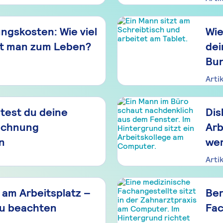
ngskosten: Wie viel
Wie
ht man zum Leben?
dei
Bu
Arti
ltest du deine
Dis
echnung
Arb
n
wer
Arti
am Arbeitsplatz –
Ber
u beachten
Fac