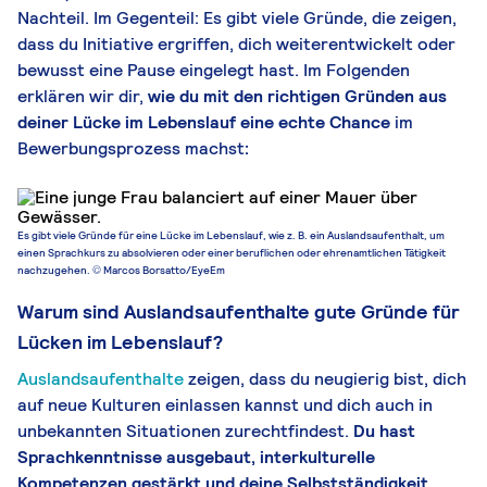
Nachteil. Im Gegenteil: Es gibt viele Gründe, die zeigen,
dass du Initiative ergriffen, dich weiterentwickelt oder
bewusst eine Pause eingelegt hast. Im Folgenden
erklären wir dir,
wie du
mit den ri
chtigen Gründen
aus
deiner Lücke im Lebenslauf eine echte Chance
im
Bewerbungsprozess
machst
:
Es gibt viele Gründe für eine Lücke im Lebenslauf, wie z. B. ein Auslandsaufenthalt, um
einen Sprachkurs zu absolvieren oder einer beruflichen oder ehrenamtlichen Tätigkeit
nachzugehen. © Marcos Borsatto/EyeEm
Warum sind Auslandsaufenthalte gute Gründe für
Lücken im Lebenslauf?
Auslandsaufenthalte
zeigen, dass du neugierig bist, dich
auf neue Kulturen einlassen kannst und dich auch in
unbekannten Situationen zurechtfindest.
Du hast
Sprachkenntnisse ausgebaut, interkulturelle
Kompetenzen gestärkt und deine Selbstständigkeit