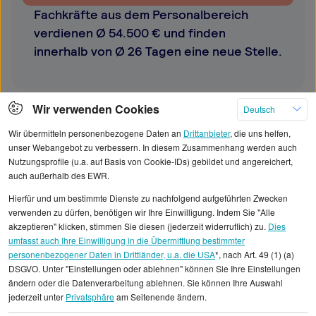
Fachkräfte aus dem Personalbereich
verdienen Ø 54.500 € und finden
innerhalb von Ø 26 Tagen eine neue Stelle.
Wir verwenden Cookies
Deutsch
Wir übermitteln personenbezogene Daten an
Drittanbieter
, die uns helfen,
unser Webangebot zu verbessern. In diesem Zusammenhang werden auch
Nutzungsprofile (u.a. auf Basis von Cookie-IDs) gebildet und angereichert,
Interessiert an Jobs aus einer anderen
auch außerhalb des EWR.
Branche? Sag mir, wonach du suchst, und
Hierfür und um bestimmte Dienste zu nachfolgend aufgeführten Zwecken
ich finde sie für dich.
verwenden zu dürfen, benötigen wir Ihre Einwilligung. Indem Sie "Alle
akzeptieren" klicken, stimmen Sie diesen (jederzeit widerruflich) zu.
Dies
umfasst auch Ihre Einwilligung in die Übermittlung bestimmter
Suche starten
personenbezogener Daten in Drittländer, u.a. die USA
*, nach Art. 49 (1) (a)
DSGVO. Unter "Einstellungen oder ablehnen" können Sie Ihre Einstellungen
ändern oder die Datenverarbeitung ablehnen. Sie können Ihre Auswahl
jederzeit unter
Privatsphäre
am Seitenende ändern.