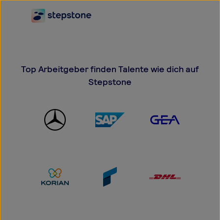
Gezielter suchen.
Top Arbeitgeber finden Talente wie dich auf
Schneller bewerben.
Stepstone
Job finden.
Klassische Suche
In eigenen Worten