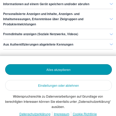
Informationen auf einem Gerät speichern und/oder abrufen
Personalisierte Anzeigen und Inhalte, Anzeigen- und
Finde den Job,
Inhaltsmessungen, Erkenntnisse über Zielgruppen und
Produktentwicklungen
der zu dir passt.
Fremdinhalte anzeigen (Soziale Netzwerke, Videos)
Stepstone
Aus Authentifizierungen abgeleitete Kennungen
Bewerbende
Alles akzeptieren
Arbeitgebende
Einstellungen oder ablehnen
Download
Widerspruchsrechte zu Datenverarbeitungen auf Grundlage von
berechtigten Interessen können Sie ebenfalls unter „Datenschutzerklärung“
The Stepstone Group GmbH © 2026
ausüben.
Datenschutzerklärung
Impressum
Cookie Richtlinie