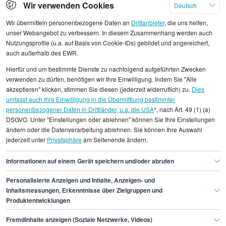
Gehalt für
Wir verwenden Cookies
Deutsch
58.200 €
Prozessingenieur/in
Wir übermitteln personenbezogene Daten an
Drittanbieter
, die uns helfen,
unser Webangebot zu verbessern. In diesem Zusammenhang werden auch
Nutzungsprofile (u.a. auf Basis von Cookie-IDs) gebildet und angereichert,
auch außerhalb des EWR.
Mehr
Hierfür und um bestimmte Dienste zu nachfolgend aufgeführten Zwecken
verwenden zu dürfen, benötigen wir Ihre Einwilligung. Indem Sie "Alle
akzeptieren" klicken, stimmen Sie diesen (jederzeit widerruflich) zu.
Dies
umfasst auch Ihre Einwilligung in die Übermittlung bestimmter
Alle angezeigten Gehaltsdaten beruhen auf
personenbezogener Daten in Drittländer, u.a. die USA
*, nach Art. 49 (1) (a)
DSGVO. Unter "Einstellungen oder ablehnen" können Sie Ihre Einstellungen
statistischen Erhebungen durch StepStone. Es sind
ändern oder die Datenverarbeitung ablehnen. Sie können Ihre Auswahl
Durchschnittswerte und die Angaben können nicht
jederzeit unter
Privatsphäre
am Seitenende ändern.
einzelnen Stellenangeboten zugeordnet werden.
Informationen auf einem Gerät speichern und/oder abrufen
Personalisierte Anzeigen und Inhalte, Anzeigen- und
Finde den Job,
Inhaltsmessungen, Erkenntnisse über Zielgruppen und
Produktentwicklungen
der zu dir passt.
Fremdinhalte anzeigen (Soziale Netzwerke, Videos)