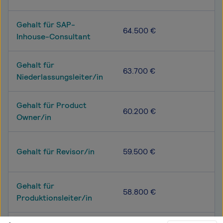
Gehalt für SAP-
64.500 €
Inhouse-Consultant
Gehalt für
63.700 €
Niederlassungsleiter/in
Gehalt für Product
60.200 €
Owner/in
Gehalt für Revisor/in
59.500 €
Gehalt für
58.800 €
Produktionsleiter/in