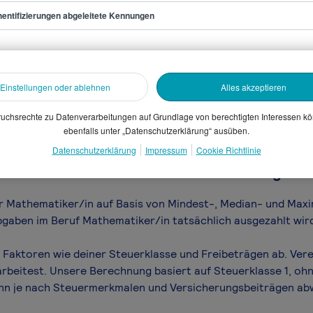
finden.
entifizierungen abgeleitete Kennungen
iker/in
sammelten Daten. Dein
Einstellungen oder ablehnen
Alles akzeptieren
en, Branche, Selbstständigkeit
uchsrechte zu Datenverarbeitungen auf Grundlage von berechtigten Interessen k
gütungssystems.
ebenfalls unter „Datenschutzerklärung“ ausüben.
Datenschutzerklärung
Impressum
Cookie Richtlinie
iker/in Gehalt netto - was bleibt übrig vo
für Mathematiker/in auf Basis von Mindest-, Median- und Maxim
bgaben im Beruf Mathematiker/in tatsächlich ausgezahlt wir
Faktoren wie deiner Steuerklasse und Freibeträgen ab. Vere
arbeitest. Unsere Berechnung basiert auf Steuerklasse 1, ohn
ann je nach Steuermerkmalen und Versicherungsbeiträgen ab