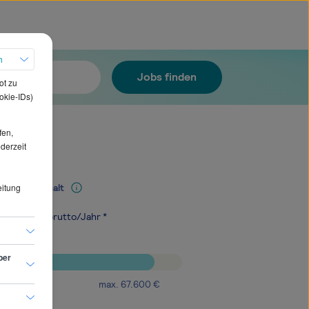
h
Jobs finden
ot zu
okie-IDs)
fen,
ederzeit
eitung
Mediangehalt
.000
€
brutto/Jahr *
ber
max.
67.600
€