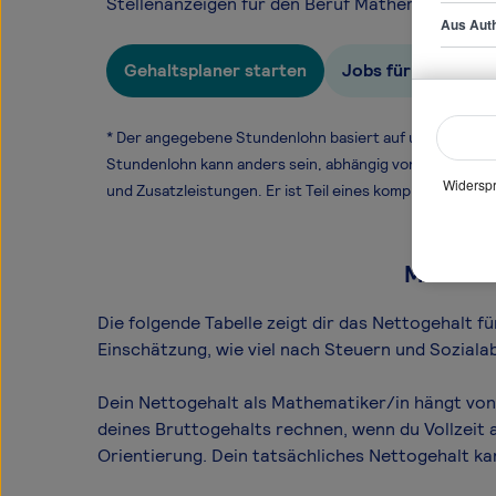
Stellenanzeigen für den Beruf Mathematiker/in 
Aus Auth
Gehaltsplaner starten
Jobs für Mathemat
* Der angegebene Stundenlohn basiert auf unseren ge
Stundenlohn kann anders sein, abhängig von Überstund
Widerspr
und Zusatzleistungen. Er ist Teil eines komplexen Ver
Mathemat
Die folgende Tabelle zeigt dir das Netto­gehalt 
Einschätzung, wie viel nach Steuern und Soziala
Dein Nettogehalt als Mathematiker/in hängt von 
deines Bruttogehalts rechnen, wenn du Vollzeit 
Orientierung. Dein tatsächliches Nettogehalt k