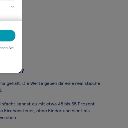
önnen Sie
m Brutto?
al­gehalt. Die Werte geben dir eine realistische
d.
infacht kannst du mit etwa 48 bis 65 Prozent
e Kirchensteuer, ohne Kinder und dient als
weichen.