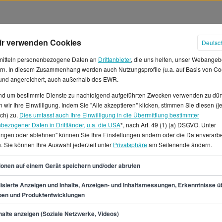
ir verwenden Cookies
Deutsc
mitteln personenbezogene Daten an
Drittanbieter
, die uns helfen, unser Webangeb
rn. In diesem Zusammenhang werden auch Nutzungsprofile (u.a. auf Basis von Co
 und angereichert, auch außerhalb des EWR.
und um bestimmte Dienste zu nachfolgend aufgeführten Zwecken verwenden zu dür
 in Deutschland
 wir Ihre Einwilligung. Indem Sie "Alle akzeptieren" klicken, stimmen Sie diesen (j
ich) zu.
Dies umfasst auch Ihre Einwilligung in die Übermittlung bestimmter
bezogener Daten in Drittländer, u.a. die USA
*, nach Art. 49 (1) (a) DSGVO. Unter
em Job kannst du mit einem
lungen oder ablehnen" können Sie Ihre Einstellungen ändern oder die Datenverarb
it einem Monatsgehalt von ca.
. Sie können Ihre Auswahl jederzeit unter
Privatsphäre
am Seitenende ändern.
ings 57.000 € im Jahr und
57
as Einstiegsgehalt liegt etwa
ionen auf einem Gerät speichern und/oder abrufen
rdienst, liegt dein Gehalt um
isierte Anzeigen und Inhalte, Anzeigen- und Inhaltsmessungen, Erkenntnisse ü
.Wer einen Job als
pen und Produktentwicklungen
l an Jobangeboten in den
min.
48.700
€
e kannst du 3270
alte anzeigen (Soziale Netzwerke, Videos)