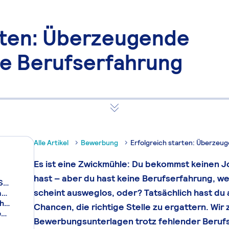
arten: Überzeugende
e Berufserfahrung
Alle Artikel
Bewerbung
Erfolgreich starten: Überze
Es ist eine Zwickmühle: Du bekommst keinen J
hast – aber du hast keine Berufserfahrung, w
Bewerben ohne Berufserfahrung: So überzeugst du Personalverantwortliche
scheint ausweglos, oder? Tatsächlich hast du
Den richtigen Job ohne Berufserfahrung finden: Tipps für die Suche
Formulierungshilfen: Bewerbung ohne Berufserfahrung gestalten
Chancen, die richtige Stelle zu ergattern. Wir 
So gelingt der Karrierestart: Bewerben ohne Berufserfahrung
Bewerbungsunterlagen trotz fehlender Berufs