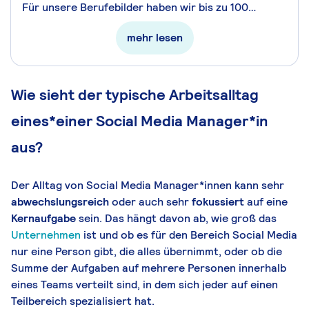
Für unsere Berufebilder haben wir bis zu 100
aktuelle Stellenangebote pro Beruf analysiert.
mehr lesen
Diese umfassende Untersuchung realer
Jobanzeigen ermöglicht es uns, präzise
darzustellen, welche Anforderungen Arbeitgeber
bei diesem Beruf tatsächlich stellen und welche
Wie sieht der typische Arbeitsalltag
Qualifikationen Bewerber*innen mitbringen sollten.
eines*einer Social Media Manager*in
Durch die Auswertung dieser First-Hand-Daten
präsentieren wir ein Berufsprofil, das direkt auf den
aus?
aktuellen Anforderungen des Arbeitsmarktes
basiert.
Der Alltag von Social Media Manager*innen kann sehr
abwechslungsreich
oder auch sehr
fokussiert
auf eine
Kernaufgabe
sein. Das hängt davon ab, wie groß das
Unternehmen
ist und ob es für den Bereich Social Media
nur eine Person gibt, die alles übernimmt, oder ob die
Summe der Aufgaben auf mehrere Personen innerhalb
eines Teams verteilt sind, in dem sich jeder auf einen
Teilbereich spezialisiert hat.