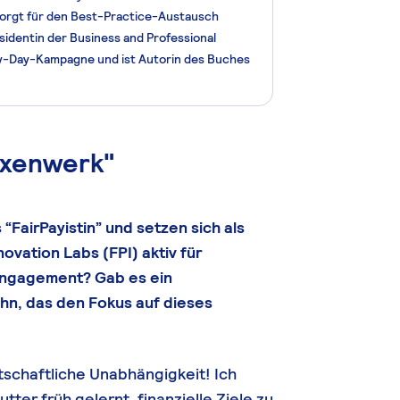
orgt für den Best-Practice-Austausch
äsidentin der Business and Professional
y-Day-Kampagne und ist Autorin des Buches
Hexenwerk"
 “FairPayistin” und setzen sich als
ovation Labs (FPI) aktiv für
Engagement? Gab es ein
ahn, das den Fokus auf dieses
irtschaftliche Unabhängigkeit! Ich
tter früh gelernt, finanzielle Ziele zu