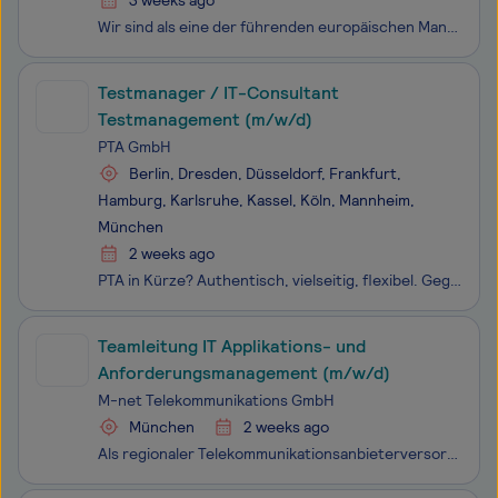
3 weeks ago
Wir sind als eine der führenden europäischen Management- und Technologieberatungen ein echter Tech-Player. Wir sehen uns als Vordenker*innen, handeln und denken strategisch, entwickeln mit unseren Kunden maßgeschneiderte Lösungen, sowie präzise Prozesse und implementieren innovative Technologien. We
Testmanager / IT-Consultant
Testmanagement (m/w/d)
PTA GmbH
Berlin, Dresden, Düsseldorf, Frankfurt,
Hamburg, Karlsruhe, Kassel, Köln, Mannheim,
München
2 weeks ago
PTA in Kürze? Authentisch, vielseitig, flexibel. Gegründet 1969 zählt die PTA GmbH zu Deutschlands ältesten, familiengeführten IT- und Unternehmensberatungen. An insgesamt 13 Standorten in Deutschland, der Schweiz und Spanien unterstützen wir unsere Kunden bei der Umsetzung von IT- und Organisati
Teamleitung IT Applikations- und
Anforderungsmanagement (m/w/d)
M-net Telekommunikations GmbH
München
2 weeks ago
Als regionaler Telekommunikationsanbieterversorgt M-net große Teile Bayerns, den Großraum Ulm sowie weite Teile des hessischen Landkreises Main-Kinzig mit zukunftssicherer Kommunikations-technologie. Das Portfolio ist dabei auf den Kommunikationsbedarf vonGeschäfts- und Privatkundenausgerichtet