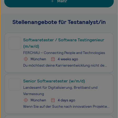
Mehr
Stellenangebote für Testanalyst/in
Softwaretester / Software Testingenieur
(m/w/d)
FERCHAU – Connecting People and Technologies
München
4 weeks ago
Du möchtest deine Karriereentwicklung nicht dem Zufall überlassen? Dann gehe mit uns gezielt den nächsten Schritt. Dazu bringen wir bei FERCHAU als eine der führenden europäischen Plattformen für Technologie-Dienstleistungen die smartesten und innovativsten Köpfe mit Unternehmen verschiedenster Bran
Senior Softwaretester (w/m/d)
Landesamt für Digitalisierung, Breitband und
Vermessung
München
4 days ago
Wenn Sie auf der Suche nach innovativen Projekten sind, die Sie selbst aktiv mitgestalten können, dann sind Sie bei uns genau richtig! Wir stellen leistungsfähige und zukunftsorientierte E-Government-Anwendungen sowie zentrale Infrastrukturen für den Betrieb von IT-Systemen für den Freistaat Bayern