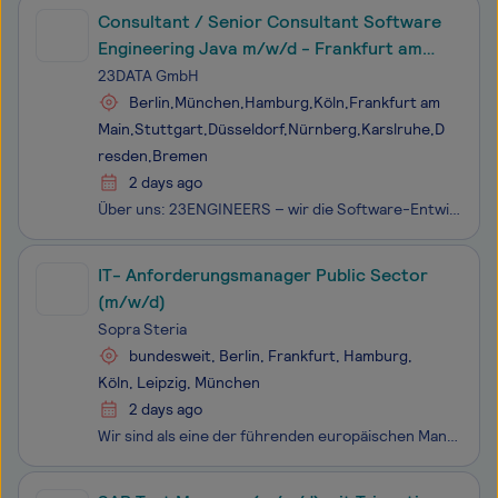
Consultant / Senior Consultant Software
Engineering Java m/w/d - Frankfurt am
Main
23DATA GmbH
Berlin,München,Hamburg,Köln,Frankfurt am
Main,Stuttgart,Düsseldorf,Nürnberg,Karslruhe,D
resden,Bremen
2 days ago
Über uns: 23ENGINEERS – wir die Software-Entwicklungs-Unit der 23DATA GmbH. W ir sind ein IT-Daten- und Software-Beratungsunternehmen und unterstützen Unternehmen im Finanz- und Banksektor dabei, das volle Potenzial ihrer Daten und Prozesse auszuschöpfen. Das Fundament: Leidenschaft für Beratu
IT- Anforderungsmanager Public Sector
(m/w/d)
Sopra Steria
bundesweit, Berlin, Frankfurt, Hamburg,
Köln, Leipzig, München
2 days ago
Wir sind als eine der führenden europäischen Management- und Technologieberatungen ein echter Tech-Player. Wir sehen uns als Vordenker*innen, handeln und denken strategisch, entwickeln mit unseren Kunden maßgeschneiderte Lösungen, sowie präzise Prozesse und implementieren innovative Technologien. We