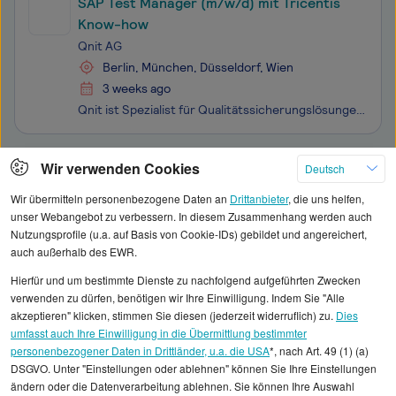
SAP Test Manager (m/w/d) mit Tricentis
Know-how
Qnit AG
Berlin, München, Düsseldorf, Wien
3 weeks ago
Qnit ist Spezialist für Qualitätssicherungslösungen entlang des gesamten Software-Lebenszyklus. Wir bringen Qualität in die Produkte namhafter Kunden in Europa – mit maßgeschneiderten Lösungen, die Digitalisierung beschleunigen, Kosten optimieren und Risiken minimieren. Unsere Kultur basiert auf Tea
Klicken Sie hier, um weitere Angebote anzuzeigen
Wir verwenden Cookies
Deutsch
Wir übermitteln personenbezogene Daten an
Drittanbieter
, die uns helfen,
unser Webangebot zu verbessern. In diesem Zusammenhang werden auch
Nutzungsprofile (u.a. auf Basis von Cookie-IDs) gebildet und angereichert,
auch außerhalb des EWR.
Alle angezeigten Gehaltsdaten beruhen auf
Hierfür und um bestimmte Dienste zu nachfolgend aufgeführten Zwecken
statistischen Erhebungen durch StepStone. Es sind
verwenden zu dürfen, benötigen wir Ihre Einwilligung. Indem Sie "Alle
Durchschnittswerte und die Angaben können nicht
akzeptieren" klicken, stimmen Sie diesen (jederzeit widerruflich) zu.
Dies
umfasst auch Ihre Einwilligung in die Übermittlung bestimmter
einzelnen Stellenangeboten zugeordnet werden.
personenbezogener Daten in Drittländer, u.a. die USA
*, nach Art. 49 (1) (a)
DSGVO. Unter "Einstellungen oder ablehnen" können Sie Ihre Einstellungen
Gehaltsinformationen
IT
Testanalyst/in
ändern oder die Datenverarbeitung ablehnen. Sie können Ihre Auswahl