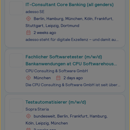
IT-Consultant Core Banking (all genders)
adesso SE
Berlin, Hamburg, München, Köln, Frankfurt,
Stuttgart, Leipzig, Dortmund
2 weeks ago
adesso steht für digitale Exzellenz – und damit auch für vielfältige Entwicklungsmöglichkeiten für alle adessi. Wir wachsen gemeinsam und lernen voneinander: in anspruchsvollen Projekten, interdisziplinären Teams und mit zielgerichteten Trainingsangeboten. Wir haben IT im Herzen und den Erfolg unser
Fachlicher Softwaretester (m/w/d)
Bankanwendungen at CPU Softwarehouse
• München, Bayern, Deutschland
CPU Consulting & Software GmbH
München
2 days ago
Die CPU Consulting & Software GmbH ist seit über vier Jahrzehnten als IT-Partner der Finanzbranche erfolgreich. Als Teil der CPU-Gruppe verbinden wir tiefes Banking-Know-how mit Technologiekompetenz und begleiten Banken sowie IT-Dienstleister bei der digitalen Transformation – von der Idee bis z
Testautomatisierer (m/w/d)
Sopra Steria
bundesweit, Berlin, Frankfurt, Hamburg,
Köln, Leipzig, München