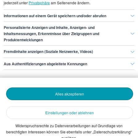
jederzeit unter
Privatsphäre
am Seitenende ändern.
Testanalyst/in München
Informationen auf einem Gerät speichern und/oder abrufen
Personalisierte Anzeigen und Inhalte, Anzeigen- und
Finde den Job,
Inhaltsmessungen, Erkenntnisse über Zielgruppen und
Produktentwicklungen
der zu dir passt.
Fremdinhalte anzeigen (Soziale Netzwerke, Videos)
Stepstone
Aus Authentifizierungen abgeleitete Kennungen
Bewerbende
Alles akzeptieren
Arbeitgebende
Einstellungen oder ablehnen
Download
Widerspruchsrechte zu Datenverarbeitungen auf Grundlage von
berechtigten Interessen können Sie ebenfalls unter „Datenschutzerklärung“
The Stepstone Group GmbH © 2026
ausüben.