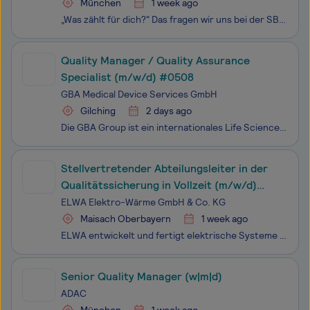
München
1 week ago
„Was zählt für dich?“ Das fragen wir uns bei der SBK (Siemens-Betriebskrankenkasse) täglich – sowohl im vertrauensvollen Kundendialog als auch intern im wertschätzenden Miteinander. Gemeinsam beschreiten wir mutig neue Wege, um die Gesundheitsversorgung aktiv mitzugestalten. Dabei zählen wir auf die
Quality Manager / Quality Assurance
Specialist (m/w/d) #0508
GBA Medical Device Services GmbH
Gilching
2 days ago
Die GBA Group ist ein internationales Life Science Dienstleistungsunternehmen mit einem breiten Angebot an analytischen, logistischen und fachspezifischen Services in den Bereichen Pharma, Medizinprodukte, Kosmetika, Chemie, Lebensmittel, Trinkwasser und Umwelt.Zusammenhalt und Spaß an der Arbeit ze
Stellvertretender Abteilungsleiter in der
Qualitätssicherung in Vollzeit (m/w/d)
(Techniker/in - Maschinentechnik
ELWA Elektro-Wärme GmbH & Co. KG
(Anlagentechnik))
Maisach Oberbayern
1 week ago
ELWA entwickelt und fertigt elektrische Systeme zur industriellen Wärmeerzeugung und unterstützt Unternehmen bei der Umstellung auf nachhaltige, dekarbonisierte Prozesse. Unsere Technologie ersetzt fossile Erwärmung durch präzise regelbare, hocheffiziente elektrische Lösungen und ermöglicht damit zu
Senior Quality Manager (w|m|d)
ADAC