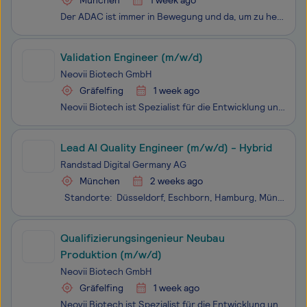
München
1 week ago
Der ADAC ist immer in Bewegung und da, um zu helfen - dabei decken wir die unterschiedlichsten Bereiche ab, wie z.B.: Versicherungen, Reisen und medizinische Unterstützung, rechtliche Beratung, Digitalisierung, klassische Pannenhilfe oder die Luftrettung. Wir sind da. Die ADAC IT Service GmbH ist de
Validation Engineer (m/w/d)
Neovii Biotech GmbH
Gräfelfing
1 week ago
Neovii Biotech ist Spezialist für die Entwicklung und Vermarktung von immunologisch wirksamen biopharmazeutischen Produkten zur Prophylaxe oder Therapie immunologischer Erkrankungen. Der Schwerpunkt liegt auf dem Einsatz innovativer Antikörpertherapien. Neovii Biotech produziert und vermarktet insbe
Lead AI Quality Engineer (m/w/d) - Hybrid
Randstad Digital Germany AG
München
2 weeks ago
Standorte: Düsseldorf, Eschborn, Hamburg, München, Nürnberg, Stuttgart Randstad Digital Germany AG: Seit 1995 sind wir Experten für digitale Innovationen. Als globales Technologieunternehmen der Randstad Gruppe bieten wir maßgeschneiderte Softwareentwickl
Qualifizierungsingenieur Neubau
Produktion (m/w/d)
Neovii Biotech GmbH
Gräfelfing
1 week ago
Neovii Biotech ist Spezialist für die Entwicklung und Vermarktung von immunologisch wirksamen biopharmazeutischen Produkten zur Prophylaxe oder Therapie immunologischer Erkrankungen. Der Schwerpunkt liegt auf dem Einsatz innovativer Antikörpertherapien. Neovii Biotech produziert und vermarktet insbe