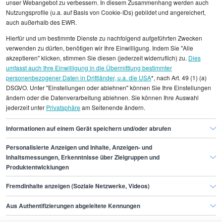
unser Webangebot zu verbessern. In diesem Zusammenhang werden auch
Nutzungsprofile (u.a. auf Basis von Cookie-IDs) gebildet und angereichert,
Alle angezeigten Gehaltsdaten beruhen auf
auch außerhalb des EWR.
statistischen Erhebungen durch StepStone. Es sind
Hierfür und um bestimmte Dienste zu nachfolgend aufgeführten Zwecken
Durchschnittswerte und die Angaben können nicht
verwenden zu dürfen, benötigen wir Ihre Einwilligung. Indem Sie "Alle
einzelnen Stellenangeboten zugeordnet werden.
akzeptieren" klicken, stimmen Sie diesen (jederzeit widerruflich) zu.
Dies
umfasst auch Ihre Einwilligung in die Übermittlung bestimmter
personenbezogener Daten in Drittländer, u.a. die USA
*, nach Art. 49 (1) (a)
Gehaltsinformationen
IT
DSGVO. Unter "Einstellungen oder ablehnen" können Sie Ihre Einstellungen
Senior Manager of Quality Assurance
ändern oder die Datenverarbeitung ablehnen. Sie können Ihre Auswahl
jederzeit unter
Privatsphäre
am Seitenende ändern.
Senior Manager of Quality Assurance München
Informationen auf einem Gerät speichern und/oder abrufen
Personalisierte Anzeigen und Inhalte, Anzeigen- und
Finde den Job,
Inhaltsmessungen, Erkenntnisse über Zielgruppen und
Produktentwicklungen
der zu dir passt.
Fremdinhalte anzeigen (Soziale Netzwerke, Videos)
Stepstone
Aus Authentifizierungen abgeleitete Kennungen