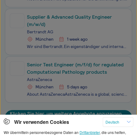
Supplier & Advanced Quality Engineer
(m/w/d)
Bertrandt AG
München
1 week ago
Wir sind Bertrandt.Ein eigenständiger und internationaler Engineering Dienstleister mit langjähriger Expertise. Mit branchenübergreifendem Know-how und einem ganzheitlichen System- und Produktverständnis schaffen wir technologische Lösungen entlang der gesamten Wertschöpfungskette. Wir beschäftigen
Senior Test Engineer (m/f/d) for regulated
Computational Pathology products
AstraZeneca
München
5 days ago
About AstraZenecaAstraZeneca is a global, science-led, patient-focused biopharmaceutical company that focuses on the discovery, development and commercialization of prescription medicines for some of the world's most serious diseases. But we're more than one of the world's leading pharmaceutical com
Klicken Sie hier, um weitere Angebote anzuzeigen
Wir verwenden Cookies
Deutsch
Wir übermitteln personenbezogene Daten an
Drittanbieter
, die uns helfen,