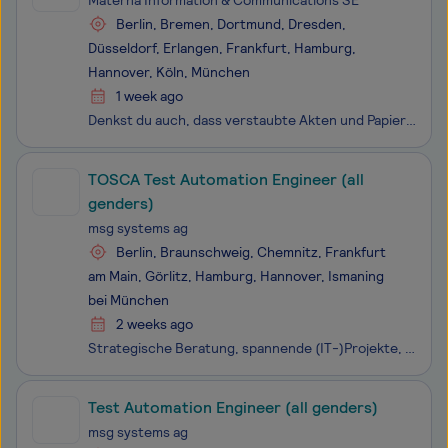
Materna Information & Communications SE
Berlin, Bremen, Dortmund, Dresden,
Düsseldorf, Erlangen, Frankfurt, Hamburg,
Hannover, Köln, München
1 week ago
Denkst du auch, dass verstaubte Akten und Papierberge endlich der Vergangenheit angehören sollten? Dein Anspruch ist es, unseren Kunden Software in höchster Qualität zur Verfügung zu stellen? Dann unterstütze mit uns Landes- und Bundesbehörden, Kommunen sowie öffentlich-rechtliche Organisationen auf
TOSCA Test Automation Engineer (all
genders)
msg systems ag
Berlin, Braunschweig, Chemnitz, Frankfurt
am Main, Görlitz, Hamburg, Hannover, Ismaning
bei München
2 weeks ago
Strategische Beratung, spannende (IT-)Projekte, attraktive Karrierechancen, Kontinuität, Sicherheit und Nachhaltigkeit – das alles findest du bei der msg Gruppe. Denn als unabhängige international agierende Unternehmensgruppe mit weltweit mehr als 10.000 Mitarbeitenden sind wir in vielen dynam
Test Automation Engineer (all genders)
msg systems ag