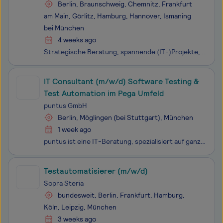
Berlin, Braunschweig, Chemnitz, Frankfurt
am Main, Görlitz, Hamburg, Hannover, Ismaning
bei München
4 weeks ago
Strategische Beratung, spannende (IT-)Projekte, attraktive Karrierechancen, Kontinuität, Sicherheit und Nachhaltigkeit – das alles findest du bei der msg Gruppe. Denn als unabhängige international agierende Unternehmensgruppe mit weltweit mehr als 10.000 Mitarbeitenden sind wir in vielen dynam
IT Consultant (m/w/d) Software Testing &
Test Automation im Pega Umfeld
puntus GmbH
Berlin, Möglingen (bei Stuttgart), München
1 week ago
puntus ist eine IT-Beratung, spezialisiert auf ganzheitliche Kundensysteme und digitale Service-Applikationen. Über 250 Experten unterstützen Unternehmen und Behörden deutschlandweit dabei, digitale Services auf höchstem Niveau zu realisieren. Zu den Kernleistungen gehören Process Automation & A
Testautomatisierer (m/w/d)
Sopra Steria
bundesweit, Berlin, Frankfurt, Hamburg,
Köln, Leipzig, München
3 weeks ago