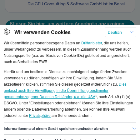
Die CPU Consulting & Software GmbH ist im Bereich Professional Services seit mehr als vier Jahrzehnten als erfolgreicher IT-Dienstleister im Bankenumfeld tätig. Als Tochterunternehmen der CPU Gruppe richten wir unsere Kompetenzen auf die erfolgreiche Umsetzung von Softwareprojekten unserer Kunde
Klicken Sie hier, um weitere Angebote anzuzeigen
Wir verwenden Cookies
Deutsch
Wir übermitteln personenbezogene Daten an
Drittanbieter
, die uns helfen,
unser Webangebot zu verbessern. In diesem Zusammenhang werden auch
Nutzungsprofile (u.a. auf Basis von Cookie-IDs) gebildet und angereichert,
Alle angezeigten Gehaltsdaten beruhen auf
auch außerhalb des EWR.
statistischen Erhebungen durch StepStone. Es sind
Hierfür und um bestimmte Dienste zu nachfolgend aufgeführten Zwecken
Durchschnittswerte und die Angaben können nicht
verwenden zu dürfen, benötigen wir Ihre Einwilligung. Indem Sie "Alle
einzelnen Stellenangeboten zugeordnet werden.
akzeptieren" klicken, stimmen Sie diesen (jederzeit widerruflich) zu.
Dies
umfasst auch Ihre Einwilligung in die Übermittlung bestimmter
personenbezogener Daten in Drittländer, u.a. die USA
*, nach Art. 49 (1) (a)
Gehaltsinformationen
IT
DSGVO. Unter "Einstellungen oder ablehnen" können Sie Ihre Einstellungen
Test Automation Engineer
ändern oder die Datenverarbeitung ablehnen. Sie können Ihre Auswahl
jederzeit unter
Privatsphäre
am Seitenende ändern.
Test Automation Engineer München
Informationen auf einem Gerät speichern und/oder abrufen