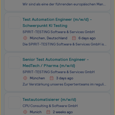
Wir sind als eine der führenden europäischen Management- und Technologieberatungen ein echter Tech-Player. Wir sehen uns als Vordenker*innen, handeln und denken strategisch, entwickeln mit unseren Kunden maßgeschneiderte Lösungen, sowie präzise Prozesse und implementieren innovative Technologien. We
Test Automation Engineer (m/w/d) -
Schwerpunkt KI Testing
SPIRIT-TESTING Software & Services GmbH
München, Deutschland
6 days ago
Die SPIRIT-TESTING Software & Services GmbH ist Teil der TestSolutions Group, mit insgesamt rund 250 Mitarbeiter: innen. Wir sind ein agiles IT-Unternehmen, das auf Software-Qualitätssicherung und -Entwicklung spezialisiert ist. Wir unterstützen namhafte Kunden aus Branchen wie Banken, Versicher
Senior Test Automation Engineer -
MedTech / Pharma (m/w/d)
SPIRIT-TESTING Software & Services GmbH
München
3 days ago
Zur Verstärkung unseres Expertenteams im regulierten Life-Sciences-Umfeld suchen wir Sie als Senior Test Automation Engineer (m/w/d) mit Fokus auf MedTech und Pharma . Die SPIRIT-TESTING Software & Services GmbH ist Teil der TestSolutions Group mit insgesamt rund 250 Mitarbeiter: innen. Als agil
Testautomatisierer (m/w/d)
CPU Consulting & Software GmbH
Munich
2 weeks ago