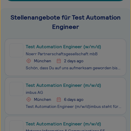
Stellenangebote für Test Automation
Engineer
Test Automation Engineer (w/m/d)
Noerr Partnerschaftsgesellschaft mbB
München
2 days ago
Schön, dass Du auf uns aufmerksam geworden bist.Wir sind eine der erfolgreichsten Wirtschaftskanzleien Europas. Noerr steht für Exzellenz und unternehmerisches Denken. In interdisziplinären Teams finden wir Lösungen für komplexe und anspruchsvolle Fragestellungen.Unser internes ERP‑System bildet die
Test Automation Engineer (m/w/d)
imbus AG
München
6 days ago
Test Automation Engineer (m⁠/⁠w⁠/⁠d)imbus steht für professionelle Softwaretests und Qualitätssicherung, die nah an der Praxis ist. Unsere rund 400 Spezialist:innen begleiten Projekte in unterschiedlichen Branchen und sorgen dafür, dass Technologie zuverlässig funktioniert. Wir kombinieren langjähri
Test Automation Engineer (m/w/d)