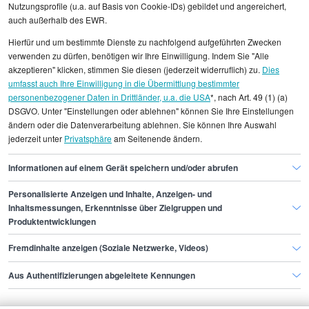
Nutzungsprofile (u.a. auf Basis von Cookie-IDs) gebildet und angereichert,
auch außerhalb des EWR.
Alle angezeigten Gehaltsdaten beruhen auf
Hierfür und um bestimmte Dienste zu nachfolgend aufgeführten Zwecken
statistischen Erhebungen durch StepStone. Es sind
verwenden zu dürfen, benötigen wir Ihre Einwilligung. Indem Sie "Alle
Durchschnittswerte und die Angaben können nicht
akzeptieren" klicken, stimmen Sie diesen (jederzeit widerruflich) zu.
Dies
umfasst auch Ihre Einwilligung in die Übermittlung bestimmter
einzelnen Stellenangeboten zugeordnet werden.
personenbezogener Daten in Drittländer, u.a. die USA
*, nach Art. 49 (1) (a)
DSGVO. Unter "Einstellungen oder ablehnen" können Sie Ihre Einstellungen
Gehaltsinformationen
IT
Engineer Test Validation
ändern oder die Datenverarbeitung ablehnen. Sie können Ihre Auswahl
jederzeit unter
Privatsphäre
am Seitenende ändern.
Engineer Test Validation München
Informationen auf einem Gerät speichern und/oder abrufen
Personalisierte Anzeigen und Inhalte, Anzeigen- und
Finde den Job,
Inhaltsmessungen, Erkenntnisse über Zielgruppen und
Produktentwicklungen
der zu dir passt.
Fremdinhalte anzeigen (Soziale Netzwerke, Videos)
Stepstone
Aus Authentifizierungen abgeleitete Kennungen
Bewerbende