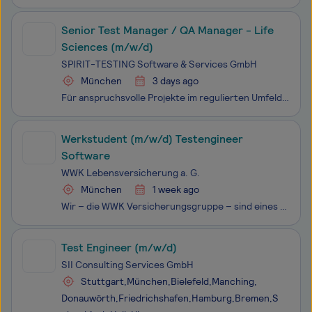
Senior Test Manager / QA Manager - Life
Sciences (m/w/d)
SPIRIT-TESTING Software & Services GmbH
München
3 days ago
Für anspruchsvolle Projekte im regulierten Umfeld der Life Sciences suchen wir Sie als Senior Test Manager / QA Manager (m/w/d). Die SPIRIT-TESTING Software & Services GmbH ist Teil der TestSolutions Group mit insgesamt rund 250 Mitarbeiter: innen. Als agiles IT-Unternehmen sind wir auf Software
Werkstudent (m/w/d) Testengineer
Software
WWK Lebensversicherung a. G.
München
1 week ago
Wir – die WWK Versicherungsgruppe – sind eines der traditionsreichsten und zugleich innovativsten Unternehmen der deutschen Versicherungsbranche. Wir sind ein substanz- und wachstumsstarker, unabhängiger und moderner Finanzdienstleister, der zu den Marktführern im Bereich der fondsgebundenen Lebensv
Test Engineer (m/w/d)
SII Consulting Services GmbH
Stuttgart,München,Bielefeld,Manching,
Donauwörth,Friedrichshafen,Hamburg,Bremen,S