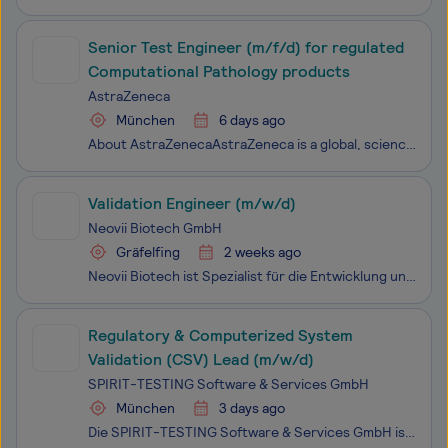
Senior Test Engineer (m/f/d) for regulated
Computational Pathology products
AstraZeneca
München
6 days ago
About AstraZenecaAstraZeneca is a global, science-led, patient-focused biopharmaceutical company that focuses on the discovery, development and commercialization of prescription medicines for some of the world's most serious diseases. But we're more than one of the world's leading pharmaceutical com
Validation Engineer (m/w/d)
Neovii Biotech GmbH
Gräfelfing
2 weeks ago
Neovii Biotech ist Spezialist für die Entwicklung und Vermarktung von immunologisch wirksamen biopharmazeutischen Produkten zur Prophylaxe oder Therapie immunologischer Erkrankungen. Der Schwerpunkt liegt auf dem Einsatz innovativer Antikörpertherapien. Neovii Biotech produziert und vermarktet insbe
Regulatory & Computerized System
Validation (CSV) Lead (m/w/d)
SPIRIT-TESTING Software & Services GmbH
München
3 days ago
Die SPIRIT-TESTING Software & Services GmbH ist Teil der TestSolutions Group mit insgesamt rund 250 Mitarbeiter: innen. Als agiles IT-Unternehmen sind wir auf Software-Qualitätssicherung, Testautomatisierung und regulatorische Beratung spezialisiert. Wir unterstützen namhafte Kunden aus Branchen