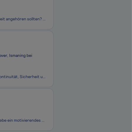
Denkst du auch, dass verstaubte Akten und Papierberge endlich der Vergangenheit angehören sollten? Dein Anspruch ist es, unseren Kunden Software in höchster Qualität zur Verfügung zu stellen? Dann unterstütze mit uns Landes- und Bundesbehörden, Kommunen sowie öffentlich-rechtliche Organisationen auf
ver, Ismaning bei
Strategische Beratung, spannende (IT-)Projekte, attraktive Karrierechancen, Kontinuität, Sicherheit und Nachhaltigkeit – das alles findest du bei der msg Gruppe. Denn als unabhängige international agierende Unternehmensgruppe mit weltweit mehr als 10.000 Mitarbeitenden sind wir in vielen dynam
Komm zur Fonds Finanz, Deutschlands führendem Allfinanz-Maklerpool – und erlebe ein motivierendes Arbeitsumfeld mit offener Unternehmenskultur, großen Gestaltungsfreiräumen, spannenden Aufgaben und einem Miteinander auf Augenhöhe!Seit über 25 Jahren ist die Fonds Finanz Bindeglied zwischen freien Ve