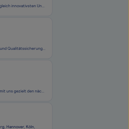
Wir – die WWK Versicherungsgruppe – sind eines der traditionsreichsten und zugleich innovativsten Unternehmen der deutschen Versicherungsbranche. Wir sind ein substanz- und wachstumsstarker, unabhängiger und moderner Finanzdienstleister, der zu den Marktführern im Bereich der fondsgebundenen Lebensv
Test Automation Engineer (m⁠/⁠w⁠/⁠d)imbus steht für professionelle Softwaretests und Qualitätssicherung, die nah an der Praxis ist. Unsere rund 400 Spezialist:innen begleiten Projekte in unterschiedlichen Branchen und sorgen dafür, dass Technologie zuverlässig funktioniert. Wir kombinieren langjähri
Du möchtest deine Karriereentwicklung nicht dem Zufall überlassen? Dann gehe mit uns gezielt den nächsten Schritt. Dazu bringen wir bei FERCHAU als eine der führenden europäischen Plattformen für Technologie-Dienstleistungen die smartesten und innovativsten Köpfe mit Unternehmen verschiedenster Bran
rg, Hannover, Köln,