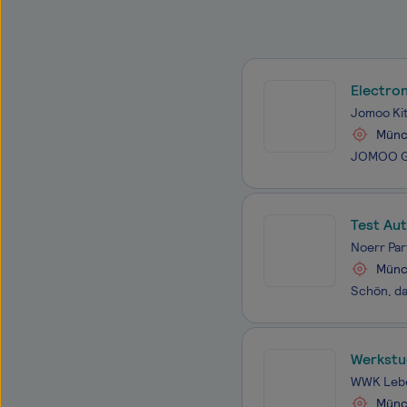
Electro
Jomoo Ki
Münc
Test Au
Noerr Par
Münc
Werkstu
WWK Lebe
Münc