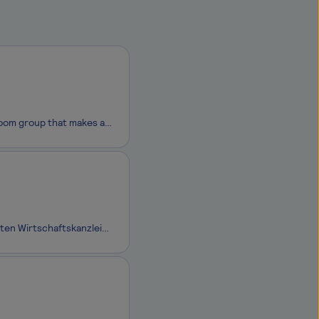
JOMOO Group is a highly dynamic and innovative international kitchen and bathroom group that makes a better home a reality for everyone, everywhere. Our family of brands includes European luxury brands as well as the leading brands for the young generation in China. We offer holistic design and an i
Schön, dass Du auf uns aufmerksam geworden bist.Wir sind eine der erfolgreichsten Wirtschaftskanzleien Europas. Noerr steht für Exzellenz und unternehmerisches Denken. In interdisziplinären Teams finden wir Lösungen für komplexe und anspruchsvolle Fragestellungen.Unser internes ERP‑System bildet die