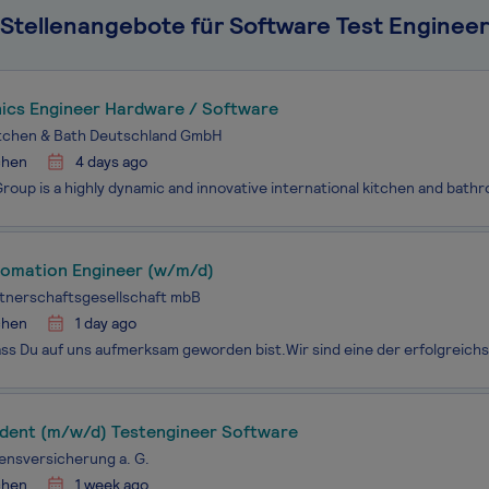
Stellenangebote für Software Test Engineer
nics Engineer Hardware / Software
tchen & Bath Deutschland GmbH
hen
4 days ago
tomation Engineer (w/m/d)
tnerschaftsgesellschaft mbB
hen
1 day ago
dent (m/w/d) Testengineer Software
nsversicherung a. G.
hen
1 week ago