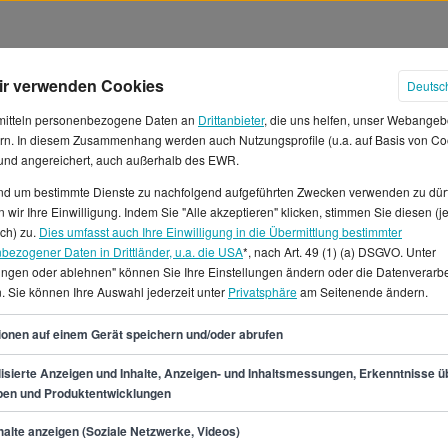
ir verwenden Cookies
Deutsc
mitteln personenbezogene Daten an
Drittanbieter
, die uns helfen, unser Webangeb
rn. In diesem Zusammenhang werden auch Nutzungsprofile (u.a. auf Basis von Co
 und angereichert, auch außerhalb des EWR.
und um bestimmte Dienste zu nachfolgend aufgeführten Zwecken verwenden zu dür
 wir Ihre Einwilligung. Indem Sie "Alle akzeptieren" klicken, stimmen Sie diesen (j
Gehälter in München
ich) zu.
Dies umfasst auch Ihre Einwilligung in die Übermittlung bestimmter
bezogener Daten in Drittländer, u.a. die USA
*, nach Art. 49 (1) (a) DSGVO. Unter
lungen oder ablehnen" können Sie Ihre Einstellungen ändern oder die Datenverarb
beit als Software Test
. Sie können Ihre Auswahl jederzeit unter
Privatsphäre
am Seitenende ändern.
n 17 € in der Stunde und 4.141
rfahrungsgemäß zwischen
49
ionen auf einem Gerät speichern und/oder abrufen
ene Stellenanzeigen für
l online auf StepStone.Ob
isierte Anzeigen und Inhalte, Anzeigen- und Inhaltsmessungen, Erkenntnisse ü
pen und Produktentwicklungen
der Vollzeitjob, auf
ineer in München zahlreiche
min.
43.200
€
alte anzeigen (Soziale Netzwerke, Videos)