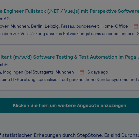
 Engineer Fullstack (.NET / Vue.js) mit Perspektive Softwar
d oder remote
er AG
ver, München, Berlin, Leipzig, Passau, bundesweit, Home-Office
ultant (m/w/d) Software Testing & Test Automation im Pega 
GmbH
n, Möglingen (bei Stuttgart), München
6 days ago
Klicken Sie hier, um weitere Angebote anzuzeigen
f statistischen Erhebungen durch StepStone. Es sind Durchs