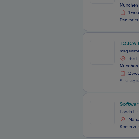
München
1 wee
TOSCA T
msg syst
Berli
München
2 we
Softwar
Fonds Fi
Münc