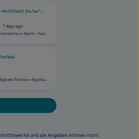
e Architect (m/w/d)
7 days ago
Wir suchen dich zur Verstärkung unseres Entwicklungsteams an einem unserer Standorte in Berlin, Hannover, Leipzig, München oder Passau, Hybrid oder Fulltime HomeofficeDein zukünftiges TeamAls Software Engineer Fullstack (m/w/d) wirst du Teil eines crossfunktionalen Teams, das moderne Softwarelösunge
Umfeld
puntus ist eine IT-Beratung, spezialisiert auf ganzheitliche Kundensysteme und digitale Service-Applikationen. Über 250 Experten unterstützen Unternehmen und Behörden deutschlandweit dabei, digitale Services auf höchstem Niveau zu realisieren. Zu den Kernleistungen gehören Process Automation & A
chnittswerte und die Angaben können nicht