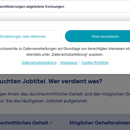
entifizierungen abgeleitete Kennungen
 Test Engineer
sammelten Daten. Dein
Einstellungen oder ablehnen
Alles akzeptieren
en, Branche, Selbstständigkeit
gütungssystems.
uchsrechte zu Datenverarbeitungen auf Grundlage von berechtigten Interessen k
ebenfalls unter „Datenschutzerklärung“ ausüben.
Datenschutzerklärung
Impressum
Cookie Richtlinie
uchten Jobtitel. Wer verdient was?
igen Ihnen das durchschnittliche Gehalt und den möglichen 
r Sie die häufigsten Jobtitel aufgelistet.
schnittliches Gehalt
Möglicher Gehaltsrahme