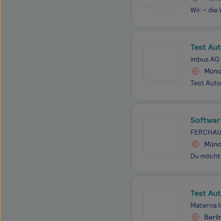
Test Au
imbus AG
Münc
Softwar
FERCHAU 
Münc
Test Au
Materna 
Berli