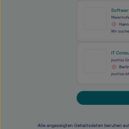
Software
- Hybri
Meierhof
Hanno
IT Cons
puntus 
Berli
Alle angezeigten Gehaltsdaten beruhen au