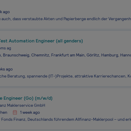
k ago
est Automation Engineer (all genders)
ems ag
n, Braunschweig, Chemnitz, Frankfurt am Main, Görlitz, Hamburg, Hanno
eks ago
e Engineer (Go) (m/w/d)
nanz Maklerservice GmbH
hen
1 week ago