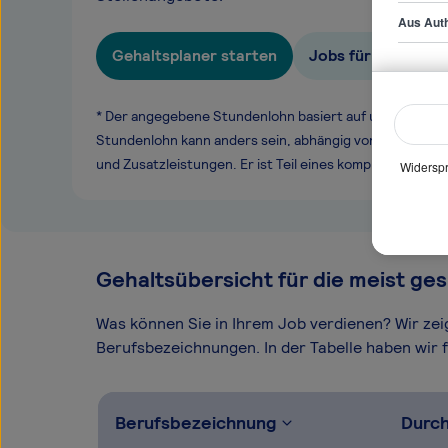
Aus Auth
Gehaltsplaner starten
Jobs für Software
* Der angegebene Stundenlohn basiert auf unseren ge
Stundenlohn kann anders sein, abhängig von Überstund
und Zusatzleistungen. Er ist Teil eines komplexen Ver
Widerspr
Gehaltsübersicht für die meist ges
Was können Sie in Ihrem Job verdienen? Wir ze
Berufsbezeichnungen. In der Tabelle haben wir fü
Berufsbezeichnung
Durch