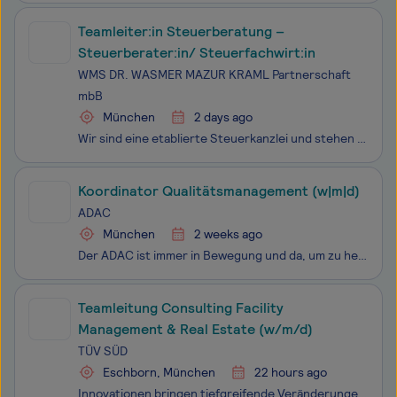
Teamleiter:in Steuerberatung –
Steuerberater:in/ Steuerfachwirt:in
WMS DR. WASMER MAZUR KRAML Partnerschaft
mbB
München
2 days ago
Wir sind eine etablierte Steuerkanzlei und stehen seit über 20 Jahren unseren Mandant:innen mit Leidenschaft, fundiertem Fachwissen und einem starken Team aus rund 30 engagierten Kolleg:innen zur Seite. Unser Team vereint Steuerfachkräfte, Steuerassistent:innen und Lohnexperten. Unser Erfolgsrezept:
Koordinator Qualitätsmanagement (w|m|d)
ADAC
München
2 weeks ago
Der ADAC ist immer in Bewegung und da, um zu helfen - dabei decken wir die unterschiedlichsten Bereiche ab, wie z.B.: Versicherungen, Reisen und medizinische Unterstützung, rechtliche Beratung, Digitalisierung, klassische Pannenhilfe oder die Luftrettung. Wir sind da.
Teamleitung Consulting Facility
Management & Real Estate (w/m/d)
TÜV SÜD
Eschborn, München
22 hours ago
Innovationen bringen tiefgreifende Veränderungen mit sich und beeinflussen unser Leben in vielfältiger Weise. Bei der TÜV SÜD Gruppe sind wir in hohem Maße bestrebt, ein wichtiger Teil dieser Entwicklung und des Fortschritts zu sein. Wir sind von Anfang an dabei und begleiten diesen Prozess. Wir sor