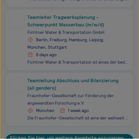
Teamleiter Tragwerksplanung -
Schwerpunkt Wasserbau (m/w/d)
Fichtner Water & Transportation GmbH
Berlin, Freiburg, Hamburg, Leipzig,
München, Stuttgart
6 days ago
Fichtner Water & Transportation ist eines der bedeutendsten Ingenieurbüros in Deutschland. Wir arbeiten an spannenden und zukunftsweisenden Projekten für renommierte Kunden.Mit über 270 Mitarbeitern an neun Standorten in Deutschland entwickeln wir nachhaltige Lösungen in den Bereichen Wasser- un
Teamleitung Abschluss und Bilanzierung
(all genders)
Fraunhofer-Gesellschaft zur Förderung der
angewandten Forschung e.V.
München
1 week ago
Die Fraunhofer-Gesellschaft ist eine der weltweit führenden Organisationen für anwendungs­orientierte Forschung. 74 Institute entwickeln weg­weisende Technologien für unsere Wirt­schaft und Gesell­schaft – genauer: 30 000 Menschen aus Technik, Wissen­schaft, Ver­waltung und IT. Sie wissen:
Klicken Sie hier, um weitere Angebote anzuzeigen