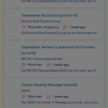
Die METRO Deutschland GmbH ist mit mehr als 10.000 engagierten Mitarbeitenden mit 102 Großmärkten und 11 Belieferungsdepots in ganz Deutschland vertreten. Rund drei Millionen Kundinnen und Kunden aus der Gastronomie und Großverbrauchende vertrauen auf unser vielfältiges Sortiment und die erstklassig
Teamleiter Accounting (m/w/d)
Domicil Real Estate Group
München, Augsburg
1 week ago
Die Domicil Real Estate Group ist ein führendes Immobilien-Investmenthaus mit Sitz in München. Unser Kerngeschäft ist der An- und Verkauf von Wohnimmobilien im gesamten Bundesgebiet. Im Fokus stehen der Erwerb von mittelgroßen bis großen Wohnungsbeständen und der zeitnahe Weiterverkauf an Mieter, Se
Teamleiter Verkauf Lebensmittel Trocken
(m/w/d)
METRO Deutschland GmbH
München
1 week ago
Die METRO Deutschland GmbH ist mit mehr als 10.000 engagierten Mitarbeitenden mit 102 Großmärkten und 11 Belieferungsdepots in ganz Deutschland vertreten. Rund drei Millionen Kundinnen und Kunden aus der Gastronomie und Großverbrauchende vertrauen auf unser vielfältiges Sortiment und die erstklassig
Senior Quality Manager (w|m|d)
ADAC
München
1 week ago
Der ADAC ist immer in Bewegung und da, um zu helfen - dabei decken wir die unterschiedlichsten Bereiche ab, wie z.B.: Versicherungen, Reisen und medizinische Unterstützung, rechtliche Beratung, Digitalisierung, klassische Pannenhilfe oder die Luftrettung. Wir sind da. Die ADAC IT Service GmbH ist de