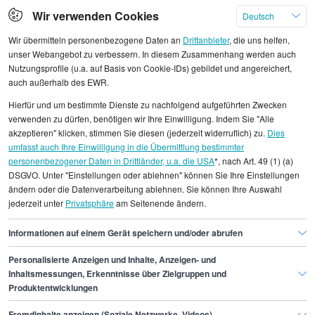
Wir verwenden Cookies
Deutsch
Wir übermitteln personenbezogene Daten an
Drittanbieter
, die uns helfen,
unser Webangebot zu verbessern. In diesem Zusammenhang werden auch
Nutzungsprofile (u.a. auf Basis von Cookie-IDs) gebildet und angereichert,
Alle angezeigten Gehaltsdaten beruhen auf
auch außerhalb des EWR.
statistischen Erhebungen durch StepStone. Es sind
Hierfür und um bestimmte Dienste zu nachfolgend aufgeführten Zwecken
Durchschnittswerte und die Angaben können nicht
verwenden zu dürfen, benötigen wir Ihre Einwilligung. Indem Sie "Alle
einzelnen Stellenangeboten zugeordnet werden.
akzeptieren" klicken, stimmen Sie diesen (jederzeit widerruflich) zu.
Dies
umfasst auch Ihre Einwilligung in die Übermittlung bestimmter
personenbezogener Daten in Drittländer, u.a. die USA
*, nach Art. 49 (1) (a)
Gehaltsinformationen
IT
DSGVO. Unter "Einstellungen oder ablehnen" können Sie Ihre Einstellungen
Teamleiter/in Qualitätssicherung
ändern oder die Datenverarbeitung ablehnen. Sie können Ihre Auswahl
jederzeit unter
Privatsphäre
am Seitenende ändern.
Teamleiter/in Qualitätssicherung München
Informationen auf einem Gerät speichern und/oder abrufen
Personalisierte Anzeigen und Inhalte, Anzeigen- und
Finde den Job,
Inhaltsmessungen, Erkenntnisse über Zielgruppen und
Produktentwicklungen
der zu dir passt.
Fremdinhalte anzeigen (Soziale Netzwerke, Videos)