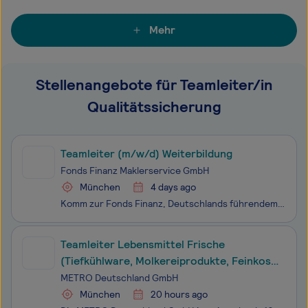
Mehr
Stellenangebote für Teamleiter/in
Qualitätssicherung
Teamleiter (m/w/d) Weiterbildung
Fonds Finanz Maklerservice GmbH
München
4 days ago
Komm zur Fonds Finanz, Deutschlands führendem Allfinanz-Maklerpool – und erlebe ein motivierendes Arbeitsumfeld mit offener Unternehmenskultur, großen Gestaltungsfreiräumen, spannenden Aufgaben und einem Miteinander auf Augenhöhe!Seit über 25 Jahren ist die Fonds Finanz Bindeglied zwischen freien Ve
Teamleiter Lebensmittel Frische
(Tiefkühlware, Molkereiprodukte, Feinkost
und Wurst) (m/w/d)
METRO Deutschland GmbH
München
20 hours ago