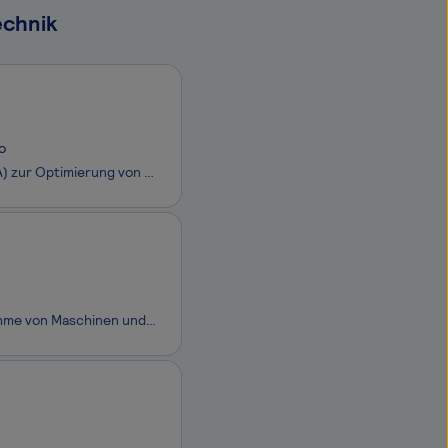
echnik
o
Analyse von Bewegungsabläufen in Produktionsprozessen (in Siemens S5, S7, TIA) zur Optimierung von Abläufen sowie bei Bedarf in Zusammenarbeit mit weiteren Kolleg*innenAnalyse technischer Probleme und Arbeitsaufträgen in Bezug auf elektrische SystemeEigenständige Fehleranalyse sowie Lösungserarbeitu
Mechanische und mechatronische Montage, Demontage und Wiederinbetriebnahme von Maschinen und ProduktionsanlagenInstallation, Verdrahtung und Funktionsprüfung mechatronischer Baugruppen, Sensorik, Aktorik und AntriebstechnikAnalyse von technischen Problemen an mechanischen, pneumatischen und elektris