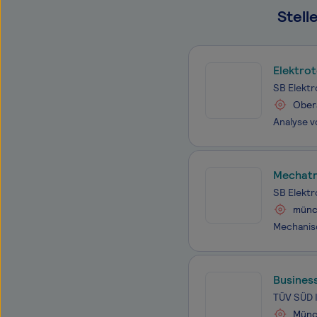
Stell
Elektro
SB Elekt
Obera
Mechatr
SB Elekt
münc
Busines
TÜV SÜD 
Münc