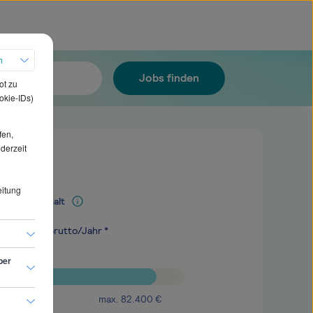
h
Jobs finden
ot zu
okie-IDs)
fen,
ederzeit
eitung
Mediangehalt
.600
€
brutto/Jahr *
ber
max.
82.400
€