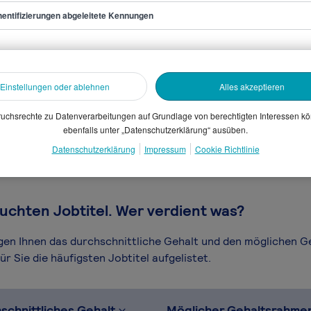
entifizierungen abgeleitete Kennungen
 Automatisierungstechnik
Einstellungen oder ablehnen
Alles akzeptieren
sammelten Daten. Dein
en, Branche, Selbstständigkeit
uchsrechte zu Datenverarbeitungen auf Grundlage von berechtigten Interessen k
ebenfalls unter „Datenschutzerklärung“ ausüben.
gütungssystems.
Datenschutzerklärung
Impressum
Cookie Richtlinie
uchten Jobtitel. Wer verdient was?
igen Ihnen das durchschnittliche Gehalt und den möglichen 
r Sie die häufigsten Jobtitel aufgelistet.
schnittliches Gehalt
Möglicher Gehaltsrahme