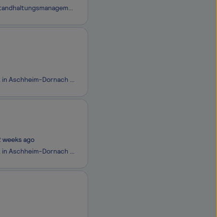
Der Bereich Strom- und Wärmeerzeugung ist verantwortlich für Betrieb und Instandhaltungsmanagement aller SWM Energie-Erzeugungsanlagen. Zum umfangreichen Anlagenpark gehören sowohl fossil befeuerte Heizkraftwerke und Spitzenlastheizwerke als auch regenerative Anlagen zur Nutzung von Wasserkraft, Geo
VESTNER Aufzüge GmbH ist ein inter­natio­nal tätiges Unter­nehmen mit Haupt­sitz in Aschheim-Dornach bei München. Durch unsere über 90-jährige Erfahrung im Auf­zugs­bau bieten wir höchste Qualität, innovative Technik und kunden­orien­tierte Lösungen. Diese Faktoren tragen dazu bei, dass VESTNER eine
2 weeks ago
VESTNER Aufzüge GmbH ist ein inter­natio­nal tätiges Unter­nehmen mit Haupt­sitz in Aschheim-Dornach bei München. Durch unsere über 90-jährige Erfahrung im Auf­zugs­bau bieten wir höchste Qualität, innovative Technik und kunden­orien­tierte Lösungen. Diese Faktoren tragen dazu bei, dass VESTNER eine