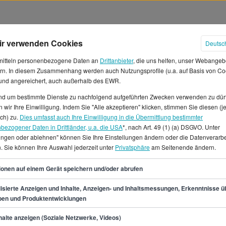
ir verwenden Cookies
Deutsc
mitteln personenbezogene Daten an
Drittanbieter
, die uns helfen, unser Webangeb
rn. In diesem Zusammenhang werden auch Nutzungsprofile (u.a. auf Basis von Co
 und angereichert, auch außerhalb des EWR.
und um bestimmte Dienste zu nachfolgend aufgeführten Zwecken verwenden zu dür
 wir Ihre Einwilligung. Indem Sie "Alle akzeptieren" klicken, stimmen Sie diesen (j
gstechnik Gehälter in München
ich) zu.
Dies umfasst auch Ihre Einwilligung in die Übermittlung bestimmter
bezogener Daten in Drittländer, u.a. die USA
*, nach Art. 49 (1) (a) DSGVO. Unter
lungen oder ablehnen" können Sie Ihre Einstellungen ändern oder die Datenverarb
tomatisierungstechnik tätig
. Sie können Ihre Auswahl jederzeit unter
Privatsphäre
am Seitenende ändern.
.600 € rechnen. Der
und monatlich kannst du um die
70
ionen auf einem Gerät speichern und/oder abrufen
haltsspanne zwischen 61.400 €
 Leiter/in
isierte Anzeigen und Inhalte, Anzeigen- und Inhaltsmessungen, Erkenntnisse ü
pen und Produktentwicklungen
verfügbare
tellenangebote verschiedener
min.
61.400
€
alte anzeigen (Soziale Netzwerke, Videos)
msstellen für Leiter/in