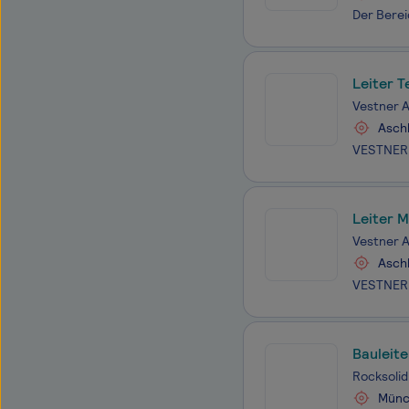
Leiter T
Vestner 
Aschh
Leiter M
Vestner 
Aschh
Bauleit
Rocksolid
Münc