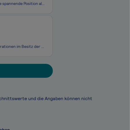
In München bietet sich für erfahrene Fachkräfte im Bereich Gebäudetechnik eine spannende Position als Bauleiter MSR (m/w/d), der Projekte eigenverantwortlich steuert und zur erfolgreichen Umsetzung moderner Anlagen beiträgt. Das Unternehmen ist ein etabliertes Generalunternehmen im Bereich Elektr
Das preisgekrönte Traditionsunternehmen Hotel Bayerischer Hof, seit fünf Generationen im Besitz der Familie Volkhardt, gehört zu den führenden deutschen Luxushotels. Gemäß unserer Philosophie EINE WELT FÜR SICH verkörpert das Hotel Bayerischer Hof seit 1841 Luxus, Qualität und erstklassigen Service.
chnittswerte und die Angaben können nicht
nchen