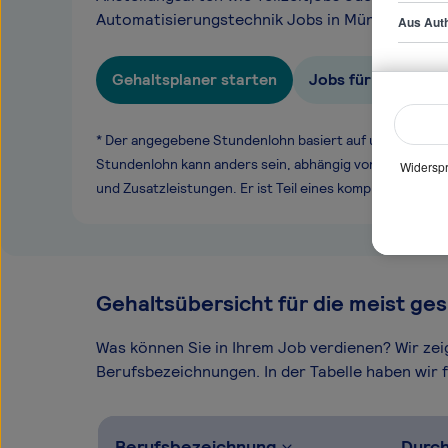
Automatisierungstechnik Jobs in München.
Aus Auth
Gehaltsplaner starten
Jobs für Leiter/in
* Der angegebene Stundenlohn basiert auf unseren ge
Stundenlohn kann anders sein, abhängig von Überstund
Widerspr
und Zusatzleistungen. Er ist Teil eines komplexen Ver
Gehaltsübersicht für die meist ges
Was können Sie in Ihrem Job verdienen? Wir ze
Berufsbezeichnungen. In der Tabelle haben wir fü
Berufsbezeichnung
Durch