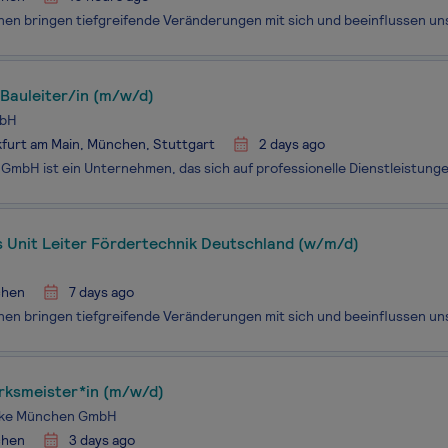
Bauleiter/in (m/w/d)
mbH
furt am Main, München, Stuttgart
2 days ago
s Unit Leiter Fördertechnik Deutschland (w/m/d)
hen
7 days ago
rksmeister*in (m/w/d)
rke München GmbH
hen
3 days ago