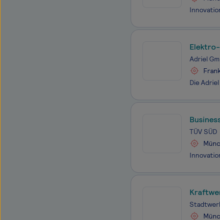
Elektro-
Adriel G
Frank
Busines
TÜV SÜD
Münc
Kraftwe
Stadtwe
Münc