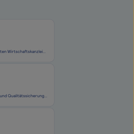
Schön, dass Du auf uns aufmerksam geworden bist.Wir sind eine der erfolgreichsten Wirtschaftskanzleien Europas. Noerr steht für Exzellenz und unternehmerisches Denken. In interdisziplinären Teams finden wir Lösungen für komplexe und anspruchsvolle Fragestellungen.Unser internes ERP‑System bildet die
Test Automation Engineer (m⁠/⁠w⁠/⁠d)imbus steht für professionelle Softwaretests und Qualitätssicherung, die nah an der Praxis ist. Unsere rund 400 Spezialist:innen begleiten Projekte in unterschiedlichen Branchen und sorgen dafür, dass Technologie zuverlässig funktioniert. Wir kombinieren langjähri