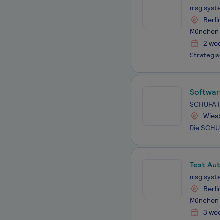
msg syst
Berli
München
2 we
Softwar
SCHUFA H
Wies
Test Aut
msg syst
Berli
München
3 we