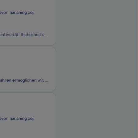
ver, Ismaning bei
Strategische Beratung, spannende (IT-)Projekte, attraktive Karrierechancen, Kontinuität, Sicherheit und Nachhaltigkeit – das alles findest du bei der msg Gruppe. Denn als unabhängige international agierende Unternehmensgruppe mit weltweit mehr als 10.000 Mitarbeitenden sind wir in vielen dynam
Die SCHUFA war schon Fintech, bevor es Fintechs überhaupt gab. Seit über 95 Jahren ermöglichen wir, dass finanzielle Wünsche wahr werden. Wir reduzieren für Anbieter von Krediten, Waren und Dienstleistungen die Risiken eines Zahlungsausfalls, was mehr Geschäfte zu guten Konditionen möglich macht. Gl
ver, Ismaning bei