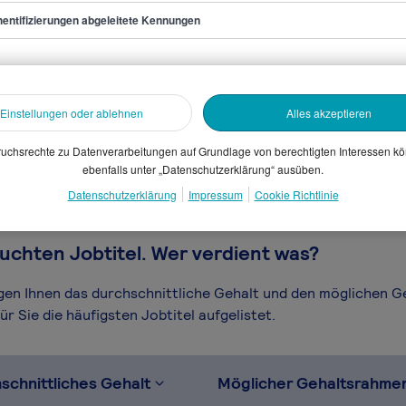
entifizierungen abgeleitete Kennungen
eer
sammelten Daten. Dein
Einstellungen oder ablehnen
Alles akzeptieren
en, Branche, Selbstständigkeit
gütungssystems.
uchsrechte zu Datenverarbeitungen auf Grundlage von berechtigten Interessen k
ebenfalls unter „Datenschutzerklärung“ ausüben.
Datenschutzerklärung
Impressum
Cookie Richtlinie
uchten Jobtitel. Wer verdient was?
igen Ihnen das durchschnittliche Gehalt und den möglichen 
r Sie die häufigsten Jobtitel aufgelistet.
schnittliches Gehalt
Möglicher Gehaltsrahme