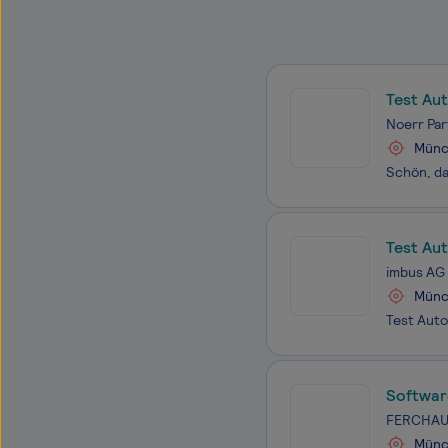
Test Au
Noerr Par
Münc
Test Au
imbus AG
Münc
Softwar
FERCHAU 
Münc