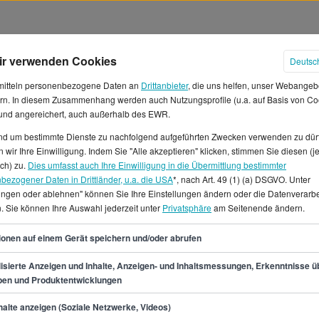
ir verwenden Cookies
Deutsc
mitteln personenbezogene Daten an
Drittanbieter
, die uns helfen, unser Webangeb
rn. In diesem Zusammenhang werden auch Nutzungsprofile (u.a. auf Basis von Co
 und angereichert, auch außerhalb des EWR.
und um bestimmte Dienste zu nachfolgend aufgeführten Zwecken verwenden zu dür
 wir Ihre Einwilligung. Indem Sie "Alle akzeptieren" klicken, stimmen Sie diesen (j
 München
ich) zu.
Dies umfasst auch Ihre Einwilligung in die Übermittlung bestimmter
bezogener Daten in Drittländer, u.a. die USA
*, nach Art. 49 (1) (a) DSGVO. Unter
lungen oder ablehnen" können Sie Ihre Einstellungen ändern oder die Datenverarb
eit als QA Engineer in
. Sie können Ihre Auswahl jederzeit unter
Privatsphäre
am Seitenende ändern.
er Stunde und 4.083 € im
ungsgemäß zwischen 41.600 €
49
ionen auf einem Gerät speichern und/oder abrufen
ellenanzeigen für den Beruf
e findest du für verschiedene
isierte Anzeigen und Inhalte, Anzeigen- und Inhaltsmessungen, Erkenntnisse ü
pen und Produktentwicklungen
enten-, Praktikanten-,
r den Job als QA Engineer in
min.
41.600
€
alte anzeigen (Soziale Netzwerke, Videos)