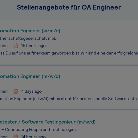
Stellenangebote für QA Engineer
tomation Engineer (w/m/d)
tnerschaftsgesellschaft mbB
hen
15 hours ago
tomation Engineer (m/w/d)
hen
4 days ago
etester / Software Testingenieur (m/w/d)
– Connecting People and Technologies
hen
14 hours ago