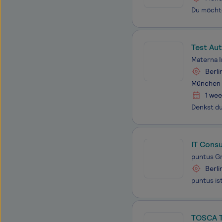
Test Au
Materna 
Berli
München
1 wee
IT Cons
puntus 
Berli
TOSCA T