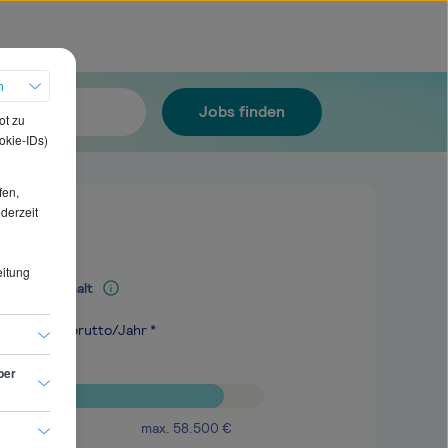
h
Jobs finden
ot zu
okie-IDs)
fen,
ederzeit
eitung
Mediangehalt
.000
€
brutto/Jahr *
ber
max.
58.500
€