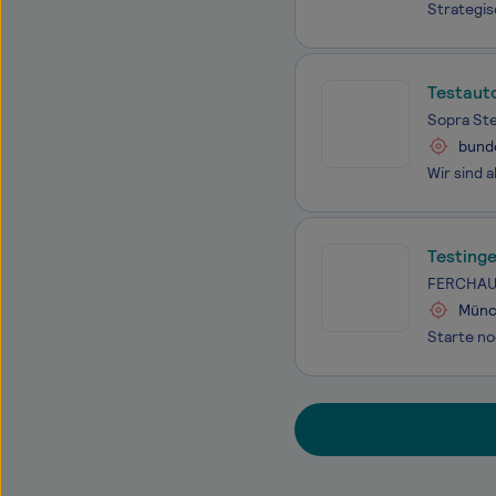
Testaut
Sopra Ste
bunde
Testing
FERCHAU 
Münc