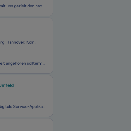
Du möchtest deine Karriereentwicklung nicht dem Zufall überlassen? Dann gehe mit uns gezielt den nächsten Schritt. Dazu bringen wir bei FERCHAU als eine der führenden europäischen Plattformen für Technologie-Dienstleistungen die smartesten und innovativsten Köpfe mit Unternehmen verschiedenster Bran
rg, Hannover, Köln,
Denkst du auch, dass verstaubte Akten und Papierberge endlich der Vergangenheit angehören sollten? Dein Anspruch ist es, unseren Kunden Software in höchster Qualität zur Verfügung zu stellen? Dann unterstütze mit uns Landes- und Bundesbehörden, Kommunen sowie öffentlich-rechtliche Organisationen auf
Umfeld
puntus ist eine IT-Beratung, spezialisiert auf ganzheitliche Kundensysteme und digitale Service-Applikationen. Über 250 Experten unterstützen Unternehmen und Behörden deutschlandweit dabei, digitale Services auf höchstem Niveau zu realisieren. Zu den Kernleistungen gehören Process Automation & A