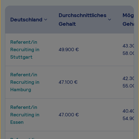
Durchschnittliches
Mögli
Deutschland
Gehalt
Gehal
Referent/in
43.300
Recruiting in
49.900 €
58.000
Stuttgart
Referent/in
42.300
Recruiting in
47.100 €
55.000
Hamburg
Referent/in
40.400
Recruiting in
47.000 €
54.900
Essen