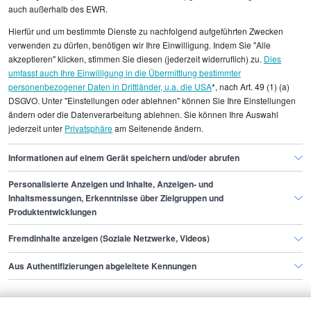
ebenfalls Stellenangebote. Ein Referent
auch außerhalb des EWR.
Recruiting sollte bei der Jobsuche auf detaillierte
Hierfür und um bestimmte Dienste zu nachfolgend aufgeführten Zwecken
Tätigkeitsbeschreibungen,
verwenden zu dürfen, benötigen wir Ihre Einwilligung. Indem Sie "Alle
Unternehmensangaben und möglichst konkrete
akzeptieren" klicken, stimmen Sie diesen (jederzeit widerruflich) zu.
Dies
Gehaltsangaben achten. Die Kombination
umfasst auch Ihre Einwilligung in die Übermittlung bestimmter
mehrerer Kanäle erhöht die Chance, eine
personenbezogener Daten in Drittländer, u.a. die USA
*, nach Art. 49 (1) (a)
DSGVO. Unter "Einstellungen oder ablehnen" können Sie Ihre Einstellungen
Position zu finden, die fachlich und finanziell den
ändern oder die Datenverarbeitung ablehnen. Sie können Ihre Auswahl
eigenen Vorstellungen entspricht.
jederzeit unter
Privatsphäre
am Seitenende ändern.
Informationen auf einem Gerät speichern und/oder abrufen
Personalisierte Anzeigen und Inhalte, Anzeigen- und
Finde den Job,
Inhaltsmessungen, Erkenntnisse über Zielgruppen und
Produktentwicklungen
der zu dir passt.
Fremdinhalte anzeigen (Soziale Netzwerke, Videos)
Stepstone
Aus Authentifizierungen abgeleitete Kennungen
Bewerbende