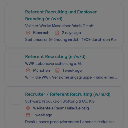
Referent Recruiting und Employer
Branding (m/w/d)
Vollmer Werke Maschinenfabrik GmbH
Biberach
2 days ago
Seit unserer Gründung im Jahr 1909 durch den Konstrukteur und Visionär Heinrich Vollmer stehen wir für Präzision, Innovationskraft und technologische Exzellenz. Aus unserer frühen Spezialisierung auf hochpräzise Schärfmaschinen ist ein weltweit führendes Unternehmen für anspruchsvolle Schärf-, Schle
Referent Recruiting (m/w/d)
WWK Lebensversicherung a. G.
München
1 week ago
Wir – die WWK Versicherungsgruppe – sind eines der traditionsreichsten und zugleich innovativsten Unternehmen der deutschen Versicherungsbranche. Wir sind ein substanz- und wachstumsstarker, unabhängiger und moderner Finanzdienstleister, der zu den Marktführern im Bereich der fondsgebundenen Lebensv
Recruiter / Referent Recruiting (w/m/d)
Schwarz Produktion Stiftung & Co. KG
Weißenfels Raum Halle/Leipzig
1 week ago
Damit unsere produzierenden Lebensmittelunternehmen effizient arbeiten können, unterstützen wir mit Organisation und Verwaltung. Wir sind unter anderem Experten für Einkauf, Finanzen, Controlling, Personal, IT, Marketing und Vertrieb. Wir liefern Organisationstalenten eine berufliche Herausforderung