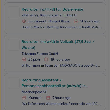
Recruiter (w/m/d) für Dozierende
alfatraining Bildungszentrum GmbH
bundesweit, Home-Office
14 hours ago
Unsere Mission: Bildung. Innovation. Zukunft.Vollzeit (40 Std./Woche) | unbefristet | bundesweit | Homeoffice möglichDas Unternehmen:alfatraining ist eines der deutschlandweit führenden Bildungsunternehmen im Bereich der beruflichen Weiterbildung. Ziel von alfatraining ist es, modernes berufliches W
Recruiter (m/w/d) in Vollzeit (37,5 Std. /
Woche)
Takasago Europe GmbH
Zülpich
19 hours ago
Willkommen im Team der TAKASAGO Europe GmbH. Wir gehören im Konzernverbund mit der japanischen Muttergesellschaft zu den weltweit führenden Produzenten von Aromen. Unsere Absatzschwerpunkte sind Europa, Afrika sowie der Nahe Osten. Aktuell arbeiten rund 500 Beschäftigte aus fast 30 Nationen an unser
Recruiting Assistant /
Personalsachbearbeiter (m/w/d) in
Münster
flaschenpost SE
Münster
7 hours ago
Wir liefern den Wocheneinkauf innerhalb von 120 Minuten zu unseren Kund:innen. Gemeinsam mit über 20.000 Kolleg:innen schaffen wir es, eine komplette Branche neu zu erfinden. Seit unserer Gründung im Jahr 2016 sind wir mittlerweile als Sofortlieferdienst für Getränke und Lebensmittel in nahez