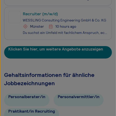
Recruiter (m/w/d)
WESSLING Consulting Engineering GmbH & Co. KG
Münster
10 hours ago
Du suchst ein Umfeld mit fachlichem Anspruch, echtem Teamgeist und Projekten, die etwas bewegen? Dann bist du bei uns genau richtig. Die WESSLING Consulting Engineering GmbH & Co. KG ist ein mittelständisches Beratungs- und Ingenieurunternehmen mit über 40 Jahren Erfahrung in der Umwelt- und
Klicken Sie hier, um weitere Angebote anzuzeigen
Gehaltsinformationen für ähnliche
Jobbezeichnungen
Personalberater/in
Personalvermittler/in
Praktikant/in Recruiting