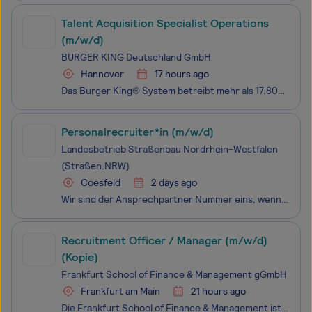
Talent Acquisition Specialist Operations
(m/w/d)
BURGER KING Deutschland GmbH
Hannover
17 hours ago
Das Burger King® System betreibt mehr als 17.800 Restaurants und bedient täglich über 11 Millionen Gäste in 100 Ländern weltweit. In Deutschland ist die Marke seit 1976 mit inzwischen über 750 Burger King® Restaurants vertreten. Bei Burger King® wirst Du Teil eines Teams, das zusammen lacht, anpackt
Personalrecruiter*in (m/w/d)
Landesbetrieb Straßenbau Nordrhein-Westfalen
(Straßen.NRW)
Coesfeld
2 days ago
Wir sind der Ansprechpartner Nummer eins, wenn es um Bundes- und Landesstraßen oder Rad(schnell)wege im bevölkerungsreichsten Bundesland geht. Wir sind Straßen.NRW. Ein zentraler, moderner Mobilitätsdienstleister, der jedoch im ganzen Land - vor Ort - zu finden ist. Wir können bereits auf 20 erfolgr
Recruitment Officer / Manager (m/w/d)
(Kopie)
Frankfurt School of Finance & Management gGmbH
Frankfurt am Main
21 hours ago
Die Frankfurt School of Finance & Management ist eine von EQUIS, AACSB und AMBA international akkreditierte, forschungsorientierte Business School im Universitätsrang. Für Studierende, Executives, Absolventen, Teilnehmer, Kunden und Partner aus der ganzen Welt bieten wir umfassende Bildungs- und