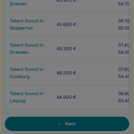
45.900 €
Bremen
54.700
Talent Scout in
38.100 
45.600 €
Wuppertal
55.000
Talent Scout in
37.400
45.300 €
Dresden
54.300
Talent Scout in
37.600
45.200 €
Duisburg
54.400
Talent Scout in
36.600
44.900 €
Leipzig
53.400
Mehr