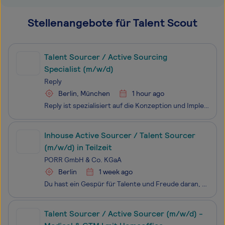
Stellenangebote für Talent Scout
Talent Sourcer / Active Sourcing
Specialist (m/w/d)
Reply
Berlin, München
1 hour ago
Reply ist spezialisiert auf die Konzeption und Implementierung von Lösungen, die auf neuen Kommunikationskanälen und digitalen Medien basieren. Mit einem Netzwerk hoch spezialisierter Unternehmen definiert und entwickelt Reply Geschäftsmodelle, die durch KI, Big Data, Cloud Computing, digitale Medie
Inhouse Active Sourcer / Talent Sourcer
(m/w/d) in Teilzeit
PORR GmbH & Co. KGaA
Berlin
1 week ago
Du hast ein Gespür für Talente und Freude daran, mit Menschen in Kontakt zu treten? Dann werde Teil unseres Recruiting-Teams und unterstütze uns in Teilzeit (15-20 Stunden pro Woche) dabei, qualifizierte Fachkräfte für unsere Bauprojekte in ganz Deutschland zu gewinnen. Mit deinem Know-how im Active
Talent Sourcer / Active Sourcer (m/w/d) -