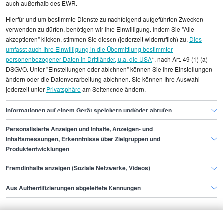
auch außerhalb des EWR.
Hierfür und um bestimmte Dienste zu nachfolgend aufgeführten Zwecken
Alle angezeigten Gehaltsdaten beruhen auf
verwenden zu dürfen, benötigen wir Ihre Einwilligung. Indem Sie "Alle
statistischen Erhebungen durch StepStone. Es sind
akzeptieren" klicken, stimmen Sie diesen (jederzeit widerruflich) zu.
Dies
umfasst auch Ihre Einwilligung in die Übermittlung bestimmter
Durchschnittswerte und die Angaben können nicht
personenbezogener Daten in Drittländer, u.a. die USA
*, nach Art. 49 (1) (a)
einzelnen Stellenangeboten zugeordnet werden.
DSGVO. Unter "Einstellungen oder ablehnen" können Sie Ihre Einstellungen
ändern oder die Datenverarbeitung ablehnen. Sie können Ihre Auswahl
jederzeit unter
Privatsphäre
am Seitenende ändern.
Gehaltsinformationen
Personal
Talent Scout
Informationen auf einem Gerät speichern und/oder abrufen
Personalisierte Anzeigen und Inhalte, Anzeigen- und
Finde den Job,
Inhaltsmessungen, Erkenntnisse über Zielgruppen und
Produktentwicklungen
der zu dir passt.
Fremdinhalte anzeigen (Soziale Netzwerke, Videos)
Stepstone
Aus Authentifizierungen abgeleitete Kennungen
Bewerbende