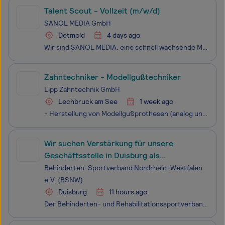
Talent Scout - Vollzeit (m/w/d)
SANOL MEDIA GmbH
Detmold
4 days ago
Wir sind SANOL MEDIA, eine schnell wachsende Marketingagentur mit aktuellem Sitz in Detmold und ab Sommer 2026 im Elsbach Haus Herford. Unsere Leidenschaft ist es, unseren Kunden durch innovatives Online-Marketing und maßgeschneiderte digitale Lösungen zu helfen, ihre Marke effektiv zu positionieren
Zahntechniker - Modellgußtechniker
Lipp Zahntechnik GmbH
Lechbruck am See
1 week ago
- Herstellung von Modellgußprothesen (analog und/oder digital) - Herstellung von Tertiärkostruktionen - Gußerweiterungen - etc.
Wir suchen Verstärkung für unsere
Geschäftsstelle in Duisburg als
Freiwilligendienstleistende*n (FSJ/BFD)
Behinderten-Sportverband Nordrhein-Westfalen
(m/w/d)
e.V. (BSNW)
Duisburg
11 hours ago
Der Behinderten- und Rehabilitationssportverband Nordrhein-Westfalen e. V. (BRSNW) ist der Fachverband für den Sport von Menschen mit Behinderung in Nordrhein-Westfalen. Mit über 200.000 Aktiven in rund 1.400 Vereinen engagieren wir uns für Teilhabe, Inklusion und Bewegung im Sport.