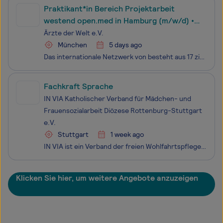
Praktikant*in Bereich Projektarbeit
westend open.med in Hamburg (m/w/d) •
Ärzte der Welt
Ärzte der Welt e.V.
München
5 days ago
Das internationale Netzwerk von besteht aus 17 zivilgesellschaftlichen Organisationen, die durch eine gemeinsame Vision vereint sind: eine Welt, in der Gesundheit als Grundrecht anerkannt ist. Wir bieten medizinische Versorgung und dokumentieren Menschenrechtsverletzungen. Wir setzen uns für soziale
Fachkraft Sprache
IN VIA Katholischer Verband für Mädchen- und
Frauensozialarbeit Diözese Rottenburg-Stuttgart
e.V.
Stuttgart
1 week ago
IN VIA ist ein Verband der freien Wohlfahrtspflege und Träger mehrerer sozialer Einrichtungen und Dienste in der Diözese Rottenburg-Stuttgart. Schwerpunkte der Arbeit von IN VIA sind Angebote für Mädchen und junge Frauen, Hilfen für junge Migrantinnen und Migranten, Bahnhofsmissionen, Kindertagesst
Klicken Sie hier, um weitere Angebote anzuzeigen