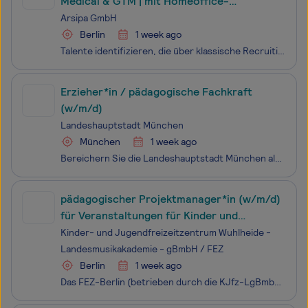
Medical & GTM | mit Homeoffice-
Möglichkeit
Arsipa GmbH
Berlin
1 week ago
Talente identifizieren, die über klassische Recruitingkanäle kaum erreichbar sind, nachhaltige Netzwerke für anspruchsvolle Zielgruppen aufbauen und Active Sourcing über einzelne Suchaufträge hinaus weiterentwickeln? Dann suchen wir genau Dich, zum nächstmöglichen Zeitpunkt als: Talent Sourcer / Ac
Erzieher*in / pädagogische Fachkraft
(w/m/d)
Landeshauptstadt München
München
1 week ago
Bereichern Sie die Landeshauptstadt München als Erzieher*in / pädagogische Fachkraft (w/m/d) Arbeitszeit: Vollzeit und Teilzeit möglich Beschäftigungsverhältnis: Unbefristet Eingruppierung: S 8A / S 8B TVöD-SuE Start: baldmöglichst Verfahrensnummer: 1672 Ihr Einsatzbereich R
pädagogischer Projektmanager*in (w/m/d)
für Veranstaltungen für Kinder und
Familien
Kinder- und Jugendfreizeitzentrum Wuhlheide -
Landesmusikakademie - gBmbH / FEZ
Berlin
1 week ago
Das FEZ-Berlin (betrieben durch die KJfz-LgBmbH) sucht zum schnellstmöglichen Zeitpunkteine*n pädagogische Projektmanager*in (w/m/d) für Veranstaltungen für Kinder und Familien für das Team „Familienevents“ (Teilzeit 75% / 29,55 Stunden wöchentlich), in unbefristeter AnstellungDu weißt, was Kinder u