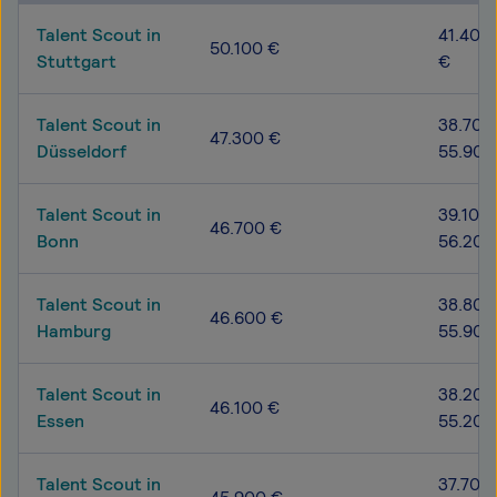
Talent Scout in
41.400 
50.100 €
Stuttgart
€
Talent Scout in
38.700
47.300 €
Düsseldorf
55.900
Talent Scout in
39.100 
46.700 €
Bonn
56.200
Talent Scout in
38.800
46.600 €
Hamburg
55.900
Talent Scout in
38.200
46.100 €
Essen
55.200
Talent Scout in
37.700 