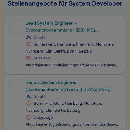
Stellenangebote für System Developer
Lead System Engineer -
Systemprogrammierer (DB/IMS)
Mainframe (m/w/d)
BWI GmbH
bundesweit, Hamburg, Frankfurt, München,
Nürnberg, Ulm, Berlin, Bonn, Leipzig
1 day ago
Als primärer Digitalisierungspartner der Bundeswehr erbringen wir stabile, sichere und effiziente IT-Services im In- und Ausland, vom Grundbetrieb bis in den einsatznahen Bereich und tragen so zur kontinuierlichen Erhöhung der Führungs- und Einsatzfähigkeit der Bundeswehr bei. Mit über 8.000 Kolleg*
Senior System Engineer
(Datenbankadministrator) DB2 (m/w/d)
BWI GmbH
Bonn, Frankfurt, Hamburg, München,
Nürnberg, Ulm, Berlin, Leipzig
3 days ago
Als primärer Digitalisierungspartner der Bundeswehr erbringen wir stabile, sichere und effiziente IT-Services im In- und Ausland, vom Grundbetrieb bis in den einsatznahen Bereich und tragen so zur kontinuierlichen Erhöhung der Führungs- und Einsatzfähigkeit der Bundeswehr bei. Mit über 8.000 Kolleg*