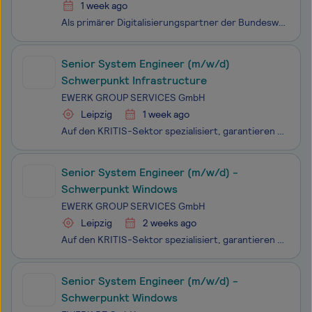
1 week ago
Als primärer Digitalisierungspartner der Bundeswehr erbringen wir stabile, sichere und effiziente IT-Services im In- und Ausland, vom Grundbetrieb bis in den einsatznahen Bereich und tragen so zur kontinuierlichen Erhöhung der Führungs- und Einsatzfähigkeit der Bundeswehr bei. Mit über 8.000 Kolleg*
Senior System Engineer (m/w/d)
Schwerpunkt Infrastructure
EWERK GROUP SERVICES GmbH
Leipzig
1 week ago
Auf den KRITIS-Sektor spezialisiert, garantieren wir den digitalen Erfolg unserer Kunden unter höchsten Sicherheits- und Qualitätsstandards. Wer bei EWERK arbeitet, gestaltet aktiv an der digitalen Transformation von Wirtschaft, Politik und Gesellschaft mit und muss trotz der hohen Relevanz des eige
Senior System Engineer (m/w/d) -
Schwerpunkt Windows
EWERK GROUP SERVICES GmbH
Leipzig
2 weeks ago
Auf den KRITIS-Sektor spezialisiert, garantieren wir den digitalen Erfolg unserer Kunden unter höchsten Sicherheits- und Qualitätsstandards. Wer bei EWERK arbeitet, gestaltet aktiv an der digitalen Transformation von Wirtschaft, Politik und Gesellschaft mit und muss trotz der hohen Relevanz des eige
Senior System Engineer (m/w/d) -
Schwerpunkt Windows