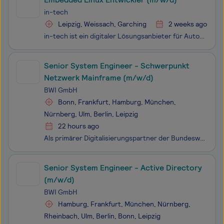
in-tech
Leipzig, Weissach, Garching
2 weeks ago
in-tech ist ein digitaler Lösungsanbieter für Automotive, Rail und Smart Industry. Als strategischer Entwicklungspartner begleiten wir unsere Kunden durch den gesamten Entwicklungsprozess - von Einzelkomponenten bis hin zu Komplettlösungen aus Hard- u. Software.Wir sind Ingenieure, Softwareentwickle
Senior System Engineer - Schwerpunkt
Netzwerk Mainframe (m/w/d)
BWI GmbH
Bonn, Frankfurt, Hamburg, München,
Nürnberg, Ulm, Berlin, Leipzig
22 hours ago
Als primärer Digitalisierungspartner der Bundeswehr erbringen wir stabile, sichere und effiziente IT-Services im In- und Ausland, vom Grundbetrieb bis in den einsatznahen Bereich und tragen so zur kontinuierlichen Erhöhung der Führungs- und Einsatzfähigkeit der Bundeswehr bei. Mit über 8.000 Kolleg*
Senior System Engineer - Active Directory
(m/w/d)
BWI GmbH
Hamburg, Frankfurt, München, Nürnberg,
Rheinbach, Ulm, Berlin, Bonn, Leipzig