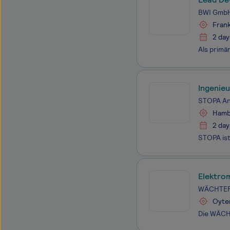
BWI Gmb
Frank
2 day
Ingenie
STOPA A
Hambu
2 day
Elektrom
WÄCHTER
Oyten