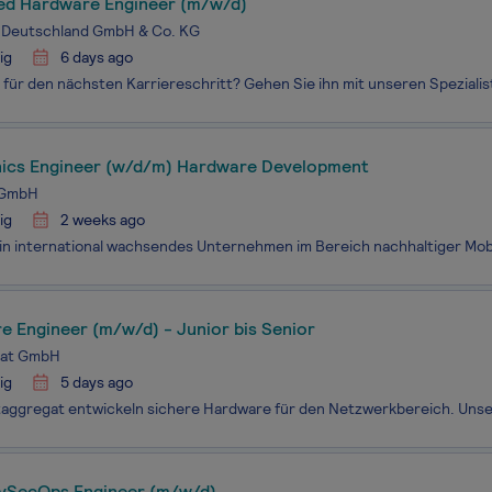
d Hardware Engineer (m/w/d)
 Deutschland GmbH & Co. KG
ig
6 days ago
nics Engineer (w/d/m) Hardware Development
 GmbH
ig
2 weeks ago
e Engineer (m/w/d) - Junior bis Senior
gat GmbH
ig
5 days ago
vSecOps Engineer (m/w/d)