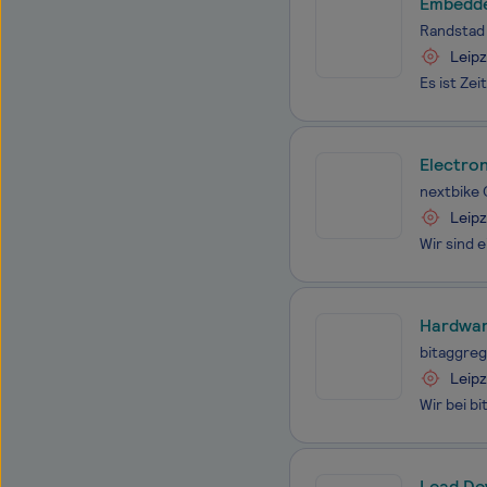
Embedde
Randstad
Leipz
Electro
nextbike
Leipz
Hardwar
bitaggre
Leipz
Lead De