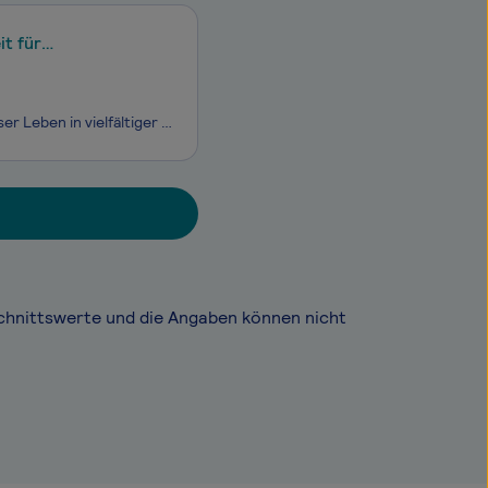
it für
Innovationen bringen tiefgreifende Veränderungen mit sich und beeinflussen unser Leben in vielfältiger Weise. Bei der TÜV SÜD Gruppe sind wir in hohem Maße bestrebt, ein wichtiger Teil dieser Entwicklung und des Fortschritts zu sein. Wir sind von Anfang an dabei und begleiten diesen Prozess. Wir sor
chnittswerte und die Angaben können nicht