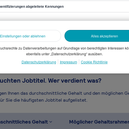
entifizierungen abgeleitete Kennungen
r/in Hardware
sammelten Daten. Dein
Einstellungen oder ablehnen
Alles akzeptieren
en, Branche, Selbstständigkeit
gütungssystems.
uchsrechte zu Datenverarbeitungen auf Grundlage von berechtigten Interessen k
ebenfalls unter „Datenschutzerklärung“ ausüben.
Datenschutzerklärung
Impressum
Cookie Richtlinie
uchten Jobtitel. Wer verdient was?
igen Ihnen das durchschnittliche Gehalt und den möglichen 
r Sie die häufigsten Jobtitel aufgelistet.
schnittliches Gehalt
Möglicher Gehaltsrahme