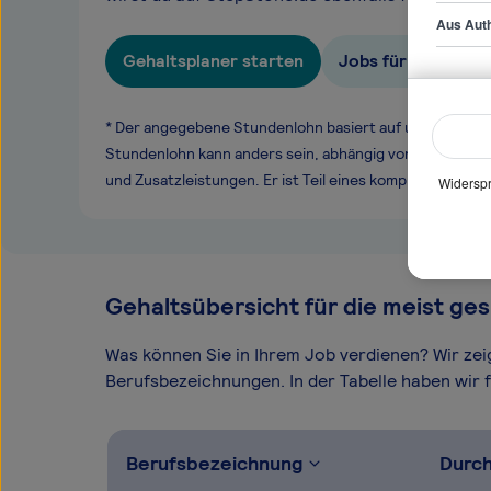
Aus Auth
Gehaltsplaner starten
Jobs für Ingenieu
* Der angegebene Stundenlohn basiert auf unseren ge
Stundenlohn kann anders sein, abhängig von Überstund
und Zusatzleistungen. Er ist Teil eines komplexen Ver
Widerspr
Gehaltsübersicht für die meist ges
Was können Sie in Ihrem Job verdienen? Wir ze
Berufsbezeichnungen. In der Tabelle haben wir fü
Berufsbezeichnung
Durch