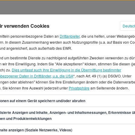
ir verwenden Cookies
Deutsc
mitteln personenbezogene Daten an
Drittanbieter
, die uns helfen, unser Webangeb
rn. In diesem Zusammenhang werden auch Nutzungsprofile (u.a. auf Basis von Co
 und angereichert, auch außerhalb des EWR.
und um bestimmte Dienste zu nachfolgend aufgeführten Zwecken verwenden zu dür
 wir Ihre Einwilligung. Indem Sie "Alle akzeptieren" klicken, stimmen Sie diesen (j
älter in Leipzig
ich) zu.
Dies umfasst auch Ihre Einwilligung in die Übermittlung bestimmter
bezogener Daten in Drittländer, u.a. die USA
*, nach Art. 49 (1) (a) DSGVO. Unter
lungen oder ablehnen" können Sie Ihre Einstellungen ändern oder die Datenverarb
 du in Leipzig voraussichtlich
. Sie können Ihre Auswahl jederzeit unter
Privatsphäre
am Seitenende ändern.
einem Gehalt von mindestens
t bei 56.300 €. Damit
56
ionen auf einem Gerät speichern und/oder abrufen
€ in der Stunde.*Wir haben 24
ipzig für dich.Wenn du dich
isierte Anzeigen und Inhalte, Anzeigen- und Inhaltsmessungen, Erkenntnisse ü
pen und Produktentwicklungen
Praktika, bzw.
are in Leipzig interessierst,
min.
48.500
€
alte anzeigen (Soziale Netzwerke, Videos)