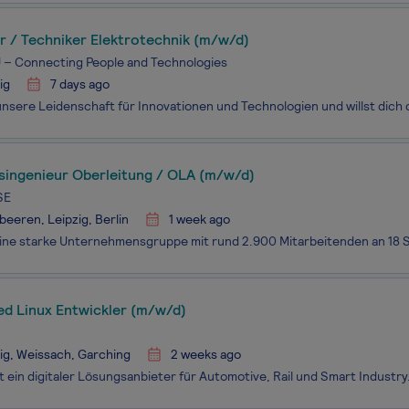
r / Techniker Elektrotechnik (m/w/d)
– Connecting People and Technologies
ig
7 days ago
singenieur Oberleitung / OLA (m/w/d)
SE
eeren, Leipzig, Berlin
1 week ago
d Linux Entwickler (m/w/d)
ig, Weissach, Garching
2 weeks ago