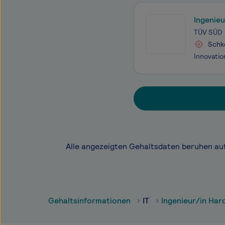
Ingenieu
Chemiea
TÜV SÜD
Schk
Alle angezeigten Gehaltsdaten beruhen au
Gehaltsinformationen
IT
Ingenieur/in Ha