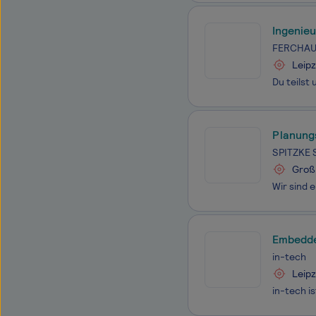
Ingenieu
FERCHAU 
Leipz
Planung
SPITZKE 
Großb
Embedde
in-tech
Leipz