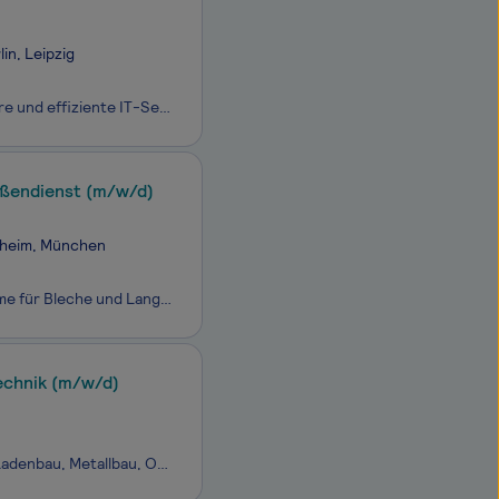
in, Leipzig
Als primärer Digitalisierungspartner der Bundeswehr erbringen wir stabile, sichere und effiziente IT-Services im In- und Ausland, vom Grundbetrieb bis in den einsatznahen Bereich und tragen so zur kontinuierlichen Erhöhung der Führungs- und Einsatzfähigkeit der Bundeswehr bei. Mit über 8.000 Kolleg*
ußendienst (m/w/d)
nnheim, München
STOPA ist europaweit führender Premiumhersteller automatisierter Lagersysteme für Bleche und Langgut sowie automatischer Parksysteme. Das Angebot reicht von Stand-alone-Anwendungen bis zu integrativen Automatisierungsmodulen. Das unabhängige Unternehmen mit seinen fast 350 Angestellten in Achern – D
technik (m/w/d)
Die WÄCHTER Group erstreckt sich mit ihren vielfältigen Gewerken – Montage, Ladenbau, Metallbau, Objektbau, Trockenbau und Elektrobau – über ein breites Spektrum an Branchen und Kompetenzen. Unsere mehr als 300 Mitarbeiter sind fest angestellte und hochqualifizierte Experten in den Bereichen Holz un