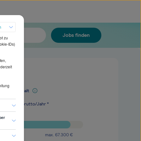
h
Jobs finden
ot zu
okie-IDs)
fen,
ederzeit
eitung
Mediangehalt
.300
€
brutto/Jahr *
ber
max.
67.300
€