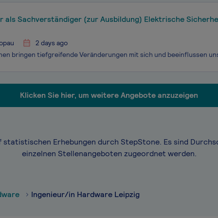
r als Sachverständiger (zur Ausbildung) Elektrische Sicherhe
nlagen (w/m/d)
opau
2 days ago
Klicken Sie hier, um weitere Angebote anzuzeigen
f statistischen Erhebungen durch StepStone. Es sind Durchs
einzelnen Stellenangeboten zugeordnet werden.
rdware
Ingenieur/in Hardware Leipzig