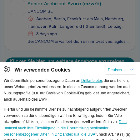
Senior Architect Azure (m/w/d)
CANCOM SE
Aachen, Berlin, Frankfurt am Main, Hamburg,
Hannover, Köln, Langenfeld (Rheinland), Leipzig,
3 days ago
Bei CANCOM erwartet dich ein innovatives, agiles und nachhaltiges Umfeld: Mehr als 5.600 Mitarbeiter arbeiten tagtäglich daran, mit Hilfe moderner IT-Lösungen die Zusammenarbeit und den Austausch in verschiedenen Lebensbereichen zu verbessern. Du hast Lust ein Teil davon zu sein und den nächsten Kar
Klicken Sie hier, um weitere Angebote anzuzeigen
Wir verwenden Cookies
Deutsch
Wir übermitteln personenbezogene Daten an
Drittanbieter
, die uns helfen,
unser Webangebot zu verbessern. In diesem Zusammenhang werden auch
Nutzungsprofile (u.a. auf Basis von Cookie-IDs) gebildet und angereichert,
Alle angezeigten Gehaltsdaten beruhen auf
auch außerhalb des EWR.
statistischen Erhebungen durch StepStone. Es sind
Hierfür und um bestimmte Dienste zu nachfolgend aufgeführten Zwecken
Durchschnittswerte und die Angaben können nicht
verwenden zu dürfen, benötigen wir Ihre Einwilligung. Indem Sie "Alle
einzelnen Stellenangeboten zugeordnet werden.
akzeptieren" klicken, stimmen Sie diesen (jederzeit widerruflich) zu.
Dies
umfasst auch Ihre Einwilligung in die Übermittlung bestimmter
personenbezogener Daten in Drittländer, u.a. die USA
*, nach Art. 49 (1) (a)
Gehaltsinformationen
IT