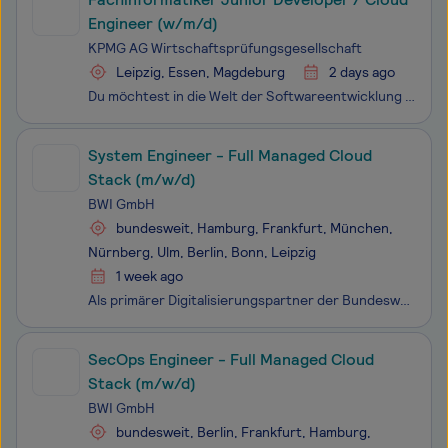
Engineer (w/m/d)
KPMG AG Wirtschaftsprüfungsgesellschaft
Leipzig, Essen, Magdeburg
2 days ago
Du möchtest in die Welt der Softwareentwicklung oder Cloud‑Technologien einsteigen und mit Deinen Skills echte Wirkung erzielen? Bei uns arbeitest Du an realen Lösungen mit – von modernen Backend‑Anwendungen über REST‑APIs bis hin zu ersten Cloud‑Workloads auf Azure, AWS oder GCP. In Deiner Rolle un
System Engineer - Full Managed Cloud
Stack (m/w/d)
BWI GmbH
bundesweit, Hamburg, Frankfurt, München,
Nürnberg, Ulm, Berlin, Bonn, Leipzig
1 week ago
Als primärer Digitalisierungspartner der Bundeswehr erbringen wir stabile, sichere und effiziente IT-Services im In- und Ausland, vom Grundbetrieb bis in den einsatznahen Bereich und tragen so zur kontinuierlichen Erhöhung der Führungs- und Einsatzfähigkeit der Bundeswehr bei. Mit über 8.000 Kolleg*
SecOps Engineer - Full Managed Cloud
Stack (m/w/d)
BWI GmbH
bundesweit, Berlin, Frankfurt, Hamburg,