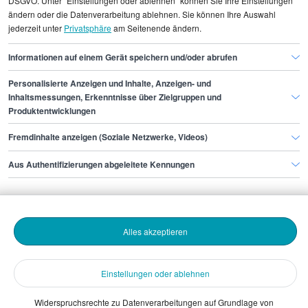
DSGVO. Unter "Einstellungen oder ablehnen" können Sie Ihre Einstellungen
IT Infrastructure Engineer
ändern oder die Datenverarbeitung ablehnen. Sie können Ihre Auswahl
jederzeit unter
Privatsphäre
am Seitenende ändern.
IT Infrastructure Engineer Leipzig
Informationen auf einem Gerät speichern und/oder abrufen
Personalisierte Anzeigen und Inhalte, Anzeigen- und
Finde den Job,
Inhaltsmessungen, Erkenntnisse über Zielgruppen und
Produktentwicklungen
der zu dir passt.
Fremdinhalte anzeigen (Soziale Netzwerke, Videos)
Stepstone
Aus Authentifizierungen abgeleitete Kennungen
Bewerbende
Alles akzeptieren
Arbeitgebende
Einstellungen oder ablehnen
Download
Widerspruchsrechte zu Datenverarbeitungen auf Grundlage von