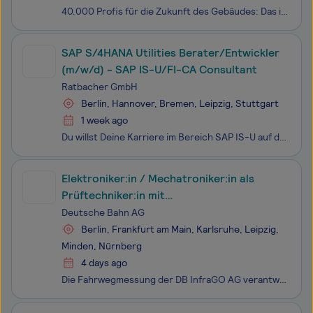
40.000 Profis für die Zukunft des Gebäudes: Das ist Apleona. Wir sind führender Gebäudedienstleister und erleichtern täglich das Leben Tausender Menschen aus Industrie, Wirtschaft und öffentlicher Hand. Wir reden nicht lange, sondern packen es an. Das heißt für Sie Verantwortung ab Tag 1 und vielfäl
SAP S/4HANA Utilities Berater/Entwickler
(m/w/d) - SAP IS-U/FI-CA Consultant
Ratbacher GmbH
Berlin, Hannover, Bremen, Leipzig, Stuttgart
1 week ago
Du willst Deine Karriere im Bereich SAP IS-U auf das nächste Level bringen und suchst nach herausfordernden SAP S/HANA Utilities Projekten bei angesehenen Energieversorgungsunternehmen? Dann ist dieses Angebot unseres Kunden aus der IT-Dienstleistungsbranche mit über 600 Spezialisten für SAP Utiliti
Elektroniker:in / Mechatroniker:in als
Prüftechniker:in mit
Entwicklungsperspektive
Deutsche Bahn AG
Berlin, Frankfurt am Main, Karlsruhe, Leipzig,
Minden, Nürnberg
4 days ago
Die Fahrwegmessung der DB InfraGO AG verantwortet als Teil der Deutschen Bahn mit ihren ca. 100 Mitarbeitenden die Regelinspektion von Streckengleisen, durchgehenden Hauptgleisen, Oberleitungen und Weichen für das rund 33.000 Kilometer lange Streckennetz. Durch unsere Arbeit im Team sorgen wir maßge