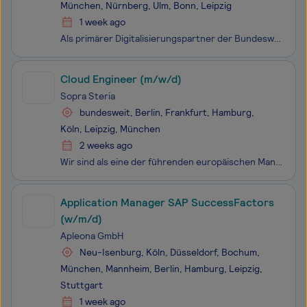
München, Nürnberg, Ulm, Bonn, Leipzig
1 week ago
Als primärer Digitalisierungspartner der Bundeswehr erbringen wir stabile, sichere und effiziente IT-Services im In- und Ausland, vom Grundbetrieb bis in den einsatznahen Bereich und tragen so zur kontinuierlichen Erhöhung der Führungs- und Einsatzfähigkeit der Bundeswehr bei. Mit über 8.000 Kolleg*
Cloud Engineer (m/w/d)
Sopra Steria
bundesweit, Berlin, Frankfurt, Hamburg,
Köln, Leipzig, München
2 weeks ago
Wir sind als eine der führenden europäischen Management- und Technologieberatungen ein echter Tech-Player. Wir sehen uns als Vordenker*innen, handeln und denken strategisch, entwickeln mit unseren Kunden maßgeschneiderte Lösungen, sowie präzise Prozesse und implementieren innovative Technologien. We
Application Manager SAP SuccessFactors
(w/m/d)
Apleona GmbH
Neu-Isenburg, Köln, Düsseldorf, Bochum,
München, Mannheim, Berlin, Hamburg, Leipzig,
Stuttgart
1 week ago