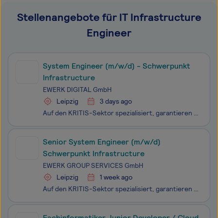
Stellenangebote für IT Infrastructure
Engineer
System Engineer (m/w/d) - Schwerpunkt
Infrastructure
EWERK DIGITAL GmbH
Leipzig
3 days ago
Auf den KRITIS-Sektor spezialisiert, garantieren wir den digitalen Erfolg unserer Kunden unter höchsten Sicherheits- und Qualitätsstandards. Wer bei EWERK arbeitet, gestaltet aktiv an der digitalen Transformation von Wirtschaft, Politik und Gesellschaft mit und muss trotz der hohen Relevanz des eige
Senior System Engineer (m/w/d)
Schwerpunkt Infrastructure
EWERK GROUP SERVICES GmbH
Leipzig
1 week ago
Auf den KRITIS-Sektor spezialisiert, garantieren wir den digitalen Erfolg unserer Kunden unter höchsten Sicherheits- und Qualitätsstandards. Wer bei EWERK arbeitet, gestaltet aktiv an der digitalen Transformation von Wirtschaft, Politik und Gesellschaft mit und muss trotz der hohen Relevanz des eige
Fachinformatiker Junior Developer / Cloud