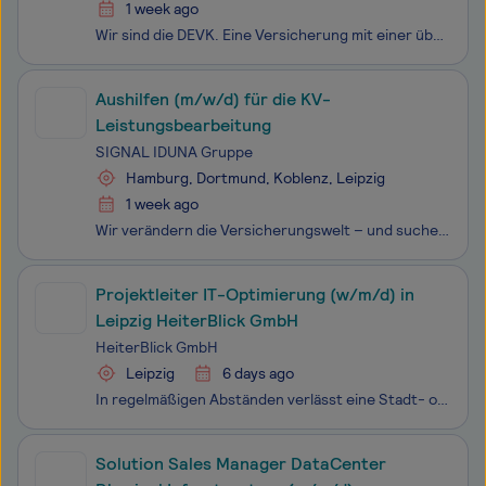
1 week ago
Wir sind die DEVK. Eine Versicherung mit einer über 135 Jahre langen Geschichte, rund 7.500 Mitarbeitenden und 4,2 Millionen Kundinnen und Kunden. Wir sind überzeugt davon, dass ein besseres Arbeiten zu einem besseren Leben führt. Verantwortung zu tragen, liegt in unserer DNA – und die tragen wir al
Aushilfen (m/w/d) für die KV-
Leistungsbearbeitung
SIGNAL IDUNA Gruppe
Hamburg, Dortmund, Koblenz, Leipzig
1 week ago
Wir verändern die Versicherungswelt – und suchen dich, um die Zukunft mitzugestalten. Als einer der größten deutschen Versicherer und Finanzdienstleister mit Hauptsitz in Hamburg und Dortmund haben wir uns in den letzten Jahren grundlegend transformiert. Unsere moderne und agile Arbeitswelt, in der
Projektleiter IT-Optimierung (w/m/d) in
Leipzig HeiterBlick GmbH
HeiterBlick GmbH
Leipzig
6 days ago
In regelmäßigen Abständen verlässt eine Stadt- oder Straßenbahn unser Werk, um in den Städten Dortmund, Würzburg und zukünftig auch in Leipzig durchs Netz zu fahren. Bis hierher sind es viele Schritte, die zu einer erfolgreichen und termingerechten Auslieferung der Bahnen führen. Als Projektleiter:i
Solution Sales Manager DataCenter