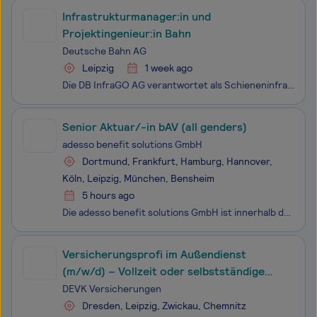
Infrastrukturmanager:in und
Projektingenieur:in Bahn
Deutsche Bahn AG
Leipzig
1 week ago
Die DB InfraGO AG verantwortet als Schieneninfrastrukturunternehmen der Deutschen Bahn mit über 51.000 Mitarbeitenden das rund 33.000 Kilometer lange Streckennetz. Damit stehen wir an der Spitze der europäischen Eisenbahninfrastrukturbetreiber für den Personen- und Güterverkehr. Als innovatives und
Senior Aktuar/-in bAV (all genders)
adesso benefit solutions GmbH
Dortmund, Frankfurt, Hamburg, Hannover,
Köln, Leipzig, München, Bensheim
5 hours ago
Die adesso benefit solutions GmbH ist innerhalb der adesso Group das Beratungsunternehmen für Pensionsstrategien. Wir beraten seit über 20 Jahren Unternehmen aller Größenordnungen, vom großen Bankhaus oder Logistikunternehmen über den mittelständischen Industriebetrieb bis zum kleinen Gewerbebetrieb
Versicherungsprofi im Außendienst
(m/w/d) – Vollzeit oder selbstständige
Tätigkeit (§84 HGB)
DEVK Versicherungen
Dresden, Leipzig, Zwickau, Chemnitz