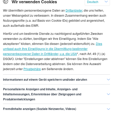
Klicken Sie hier, um weitere Angebote anzuzeigen
Wir verwenden Cookies
Deutsch
Wir übermitteln personenbezogene Daten an
Drittanbieter
, die uns helfen,
unser Webangebot zu verbessern. In diesem Zusammenhang werden auch
Nutzungsprofile (u.a. auf Basis von Cookie-IDs) gebildet und angereichert,
auch außerhalb des EWR.
Alle angezeigten Gehaltsdaten beruhen auf
Hierfür und um bestimmte Dienste zu nachfolgend aufgeführten Zwecken
statistischen Erhebungen durch StepStone. Es sind
verwenden zu dürfen, benötigen wir Ihre Einwilligung. Indem Sie "Alle
Durchschnittswerte und die Angaben können nicht
akzeptieren" klicken, stimmen Sie diesen (jederzeit widerruflich) zu.
Dies
umfasst auch Ihre Einwilligung in die Übermittlung bestimmter
einzelnen Stellenangeboten zugeordnet werden.
personenbezogener Daten in Drittländer, u.a. die USA
*, nach Art. 49 (1) (a)
DSGVO. Unter "Einstellungen oder ablehnen" können Sie Ihre Einstellungen
Gehaltsinformationen
IT
Infrastrukturmanager/in
ändern oder die Datenverarbeitung ablehnen. Sie können Ihre Auswahl
jederzeit unter
Privatsphäre
am Seitenende ändern.
Infrastrukturmanager/in Leipzig
Informationen auf einem Gerät speichern und/oder abrufen
Personalisierte Anzeigen und Inhalte, Anzeigen- und
Finde den Job,
Inhaltsmessungen, Erkenntnisse über Zielgruppen und
Produktentwicklungen
der zu dir passt.
Fremdinhalte anzeigen (Soziale Netzwerke, Videos)