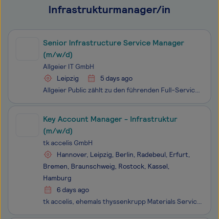
Infrastrukturmanager/in
Senior Infrastructure Service Manager
(m/w/d)
Allgeier IT GmbH
Leipzig
5 days ago
Allgeier Public zählt zu den führenden Full-Service-Providern für Digitalisierungsprojekte der öffentlichen Verwaltungen in Deutschland. Unsere Teams mit rund 500 Kolleginnen und Kollegen gestalten den digitalen Wandel der Verwaltung und unterstützen unsere Kunden mit Fachkompetenz, Beratung und Lös
Key Account Manager - Infrastruktur
(m/w/d)
tk accelis GmbH
Hannover, Leipzig, Berlin, Radebeul, Erfurt,
Bremen, Braunschweig, Rostock, Kassel,
Hamburg
6 days ago
tk accelis, ehemals thyssenkrupp Materials Services, ist einer der weltweit führenden Werkstoff-Händler und -Dienstleister entlang der gesamten Lieferkette. tk accelis vereint drei Geschäftsfelder in einem integrierten Angebot: Werkstoffhandel und -distribution, kundenspezifische Weiterverarbeitung