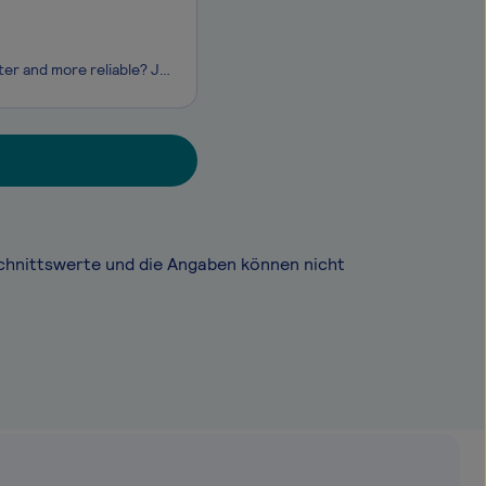
Do you want a job with a purpose? And do you want to make healthcare safer, better and more reliable? Join our Team! Begleite uns als Techn. Systemspezialist:in Radiologie (m/w/d) bei Dedalus, einem der weltweit führenden Unternehmen für Healthcare-Technologie, standortunabhä
chnittswerte und die Angaben können nicht