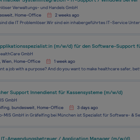
emlöser Verwaltungs- und Handels GmbH
esweit, Home-Office
2 weeks ago
pplikationsspezialist:in (m/w/d) für den Software-Support 
kte
HealthCare GmbH
, Wien, Home-Office
1 week ago
cher Support Innendienst für Kassensysteme (m/w/d)
MIS GmbH
lfing, bundesweit, Home-Office
3 days ago
) IT-Anwendungsbetreuer / Application Manager (m/w/d)