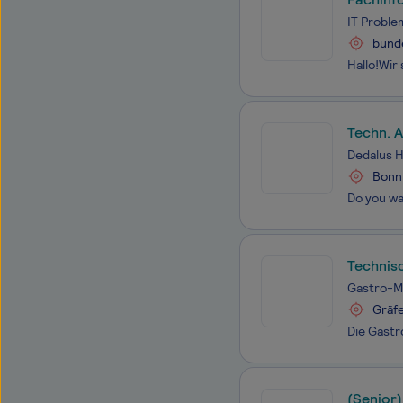
IT Probl
bund
Techn. A
- Produ
Dedalus 
Bonn
Technis
Gastro-
Gräfe
(Senior