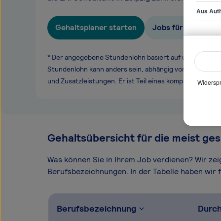
Aus Auth
Gehaltsplaner starten
Jobs für EAI Consu
* Der angegebene Stundenlohn basiert auf unseren ge
Stundenlohn kann anders sein, abhängig von Überstund
und Zusatzleistungen. Er ist Teil eines komplexen Ver
Widerspr
Gehaltsübersicht für die meist ges
Was können Sie in Ihrem Job verdienen? Wir ze
Berufsbezeichnungen. In der Tabelle haben wir fü
Berufsbezeichnung
Durch