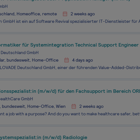
GmbH
schland, Homeoffice, remote
2 weeks ago
ormatiker für Systemintegration Technical Support Engineer
Deutschland GmbH
lar, bundesweit, Home-Office
4 days ago
ionsspezialist:in (m/w/d) für den Fachsupport im Bereich OR
nsmanagement in Vollzeit
HealthCare GmbH
, bundesweit, Home-Office, Wien
2 weeks ago
ystemspezialist:in (m/w/d) Radiologie