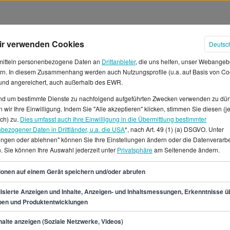
ir verwenden Cookies
Deutsc
mitteln personenbezogene Daten an
Drittanbieter
, die uns helfen, unser Webangeb
rn. In diesem Zusammenhang werden auch Nutzungsprofile (u.a. auf Basis von Co
 und angereichert, auch außerhalb des EWR.
und um bestimmte Dienste zu nachfolgend aufgeführten Zwecken verwenden zu dür
 wir Ihre Einwilligung. Indem Sie "Alle akzeptieren" klicken, stimmen Sie diesen (j
n Leipzig
ich) zu.
Dies umfasst auch Ihre Einwilligung in die Übermittlung bestimmter
bezogener Daten in Drittländer, u.a. die USA
*, nach Art. 49 (1) (a) DSGVO. Unter
lungen oder ablehnen" können Sie Ihre Einstellungen ändern oder die Datenverarb
 tätig bist, mit einem
. Sie können Ihre Auswahl jederzeit unter
Privatsphäre
am Seitenende ändern.
 Der Stundenlohn beläuft sich
 die 5.133 € verdienen.*
61
ionen auf einem Gerät speichern und/oder abrufen
en 52.600 € und 72.200 €.Wenn
sierst, kannst du auf
isierte Anzeigen und Inhalte, Anzeigen- und Inhaltsmessungen, Erkenntnisse ü
pen und Produktentwicklungen
 Praktikum oder
, auf StepStone.de findest du
min.
52.600
€
alte anzeigen (Soziale Netzwerke, Videos)
nangebote.