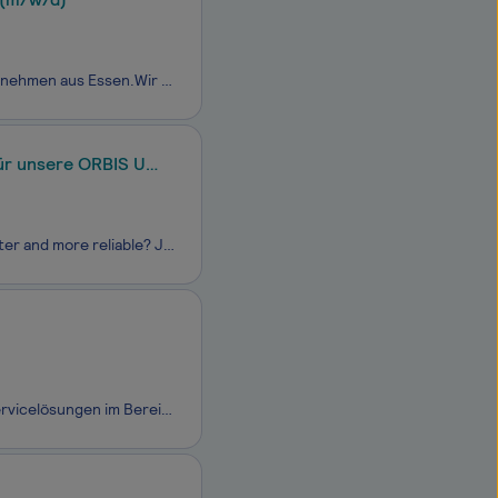
Hallo!Wir sind die IT Problemlöser.Wir sind ein inhabergeführtes IT-Service Unternehmen aus Essen.Wir arbeiten mit viel Engagement und Herzblut daran, die besten Lösungen für unsere Kunden zu finden. Dabei steht immer die individuelle und optimale Lösung im Fokus, egal wie groß oder klein das Proble
für unsere ORBIS U
Do you want a job with a purpose? And do you want to make healthcare safer, better and more reliable? Join our Team! Begleite uns als Technischen Applikationsspezialisten (m/w/d) für den Software-Support für unsere ORBIS U - Produkte bei Dedalus, einem der weltweit führenden Unternehmen fü
Die Gastro-MIS GmbH in Gräfelfing bei München ist Spezialist für Software- & Servicelösungen im Bereich ERP für Gastronomie und Hotellerie. Das Erfolgsrezept: Ein Rundum-Sorglos-Paket für die effiziente Steuerung von Gastronomiebetrieben und das mittlerweile fast vollständig in der Cloud. Die in