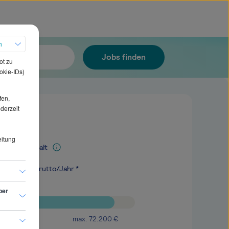
h
Jobs finden
ot zu
okie-IDs)
fen,
ederzeit
eitung
Mediangehalt
.600
€
brutto/Jahr *
ber
max.
72.200
€