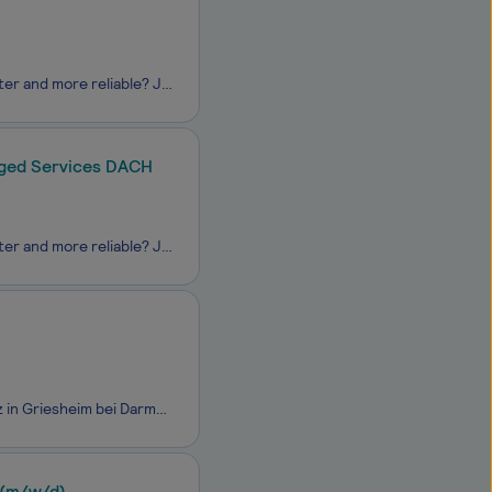
Do you want a job with a purpose? And do you want to make healthcare safer, better and more reliable? Join our Team! Begleite uns als Technische:r Support-Spezialist:in EAI (m/w/d) bei Dedalus, einem der weltweit führenden Unternehmen für Healthcare-Technologie, in Bonn (oder deu
aged Services DACH
Do you want a job with a purpose? And do you want to make healthcare safer, better and more reliable? Join our Team! Begleite uns als System Administrator (m/w/d) - Service Operations Team IT & Managed Services DACH bei Dedalus, einem der weltweit führenden Unternehmen für He
Die INVENTRY GmbH ist ein wachsendes IT-Dienstleistungsunternehmen mit Sitz in Griesheim bei Darmstadt. Unser Schwerpunkt liegt auf IT-Security, kombiniert mit professionellem IT-Support und einer individuellen Kundenbetreuung, die sich an den konkreten Bedürfnissen unserer Kunden orientiert.Unser K
 (m/w/d)