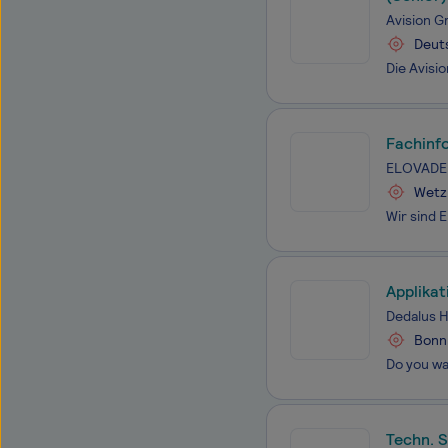
Avision 
Deut
Fachinf
ELOVADE 
Wetz
Applikat
Infektio
Dedalus 
Bonn
Techn. S