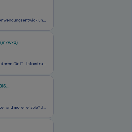
Die Avision GmbH ist ein auf Software Revival spezialisierter IT-Dienstleister für Anwendungsentwicklung und -betreuung. Als Alternative zu kompletten Neuimplementierungen, die häufig kostspielig und riskant sind, modernisiert Avision die Legacy-Software von Unternehmen auf effiziente Art und Weise.
 (m/w/d)
Wir sind ELOVADE Deutschland GmbH, einer der führenden Value-Added-Distributoren für IT- Infrastruktur und Security Software in Europa. Seit 1995 haben wir uns darauf spezialisiert, IT-Profis mit erstklassiger Software zu unterstützen. Unser Hauptsitz ist in Wetzlar, nicht weit von Frankfurt am
BIS
Do you want a job with a purpose? And do you want to make healthcare safer, better and more reliable? Join our Team! Begleite uns als Applikationsspezialist:in (m/w/d) für den Fachsupport im Bereich ORBIS Infektionsmanagement in Vollzeit bei Dedalus, einem der weltweit führenden