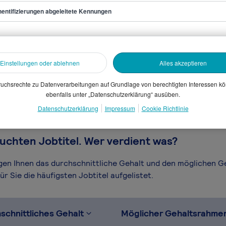
entifizierungen abgeleitete Kennungen
ltant
sammelten Daten. Dein
Einstellungen oder ablehnen
Alles akzeptieren
en, Branche, Selbstständigkeit
gütungssystems.
uchsrechte zu Datenverarbeitungen auf Grundlage von berechtigten Interessen k
ebenfalls unter „Datenschutzerklärung“ ausüben.
Datenschutzerklärung
Impressum
Cookie Richtlinie
uchten Jobtitel. Wer verdient was?
igen Ihnen das durchschnittliche Gehalt und den möglichen 
r Sie die häufigsten Jobtitel aufgelistet.
schnittliches Gehalt
Möglicher Gehaltsrahme