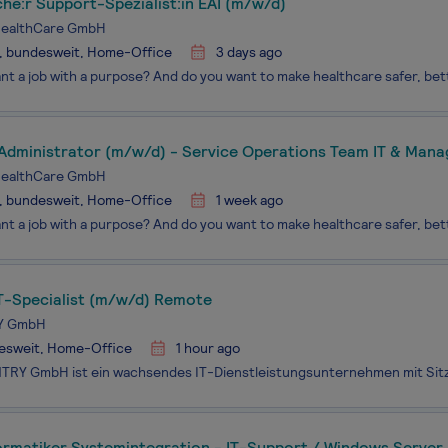
he:r Support-Spezialist:in EAI (m/w/d)
HealthCare GmbH
, bundesweit, Home-Office
3 days ago
Administrator (m/w/d) - Service Operations Team IT & Man
HealthCare GmbH
, bundesweit, Home-Office
1 week ago
IT-Specialist (m/w/d) Remote
Y GmbH
esweit, Home-Office
1 hour ago
ormatiker Systemintegration - IT-Support / Windows Server