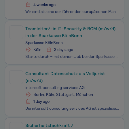
4 weeks ago
Wir sind als eine der führenden europäischen Management- und Technologieberatungen ein echter Tech-Player. Wir sehen uns als Vordenker*innen, handeln und denken strategisch, entwickeln mit unseren Kunden maßgeschneiderte Lösungen, sowie präzise Prozesse und implementieren innovative Technologien. We
Teamleiter/-in IT-Security & BCM (m/w/d)
in der Sparkasse KölnBonn
Sparkasse KölnBonn
Köln
3 days ago
Starte durch – mit deinem Job bei der Sparkasse KölnBonn. Als Sparkasse arbeiten wir in der Region und für die Region. Wir gehören zu Köln und Bonn, wie die Menschen, die hier leben. Und genau das macht auch unsere Kultur aus. Wir kümmern uns nicht nur um die Finanz
Consultant Datenschutz als Volljurist
(m/w/d)
intersoft consulting services AG
Berlin, Köln, Stuttgart, München
1 day ago
Die intersoft consulting services AG ist spezialisiert auf Beratungsleistungen in den Themen Datenschutz, IT-Sicherheit und IT-Forensik. Mit der Stellung von externen Datenschutzbeauftragten sind wir einer der führenden Dienstleister in der Datenschutzberatung und nicht zuletzt mit unserem Blog und
Sicherheitsfachkraft /