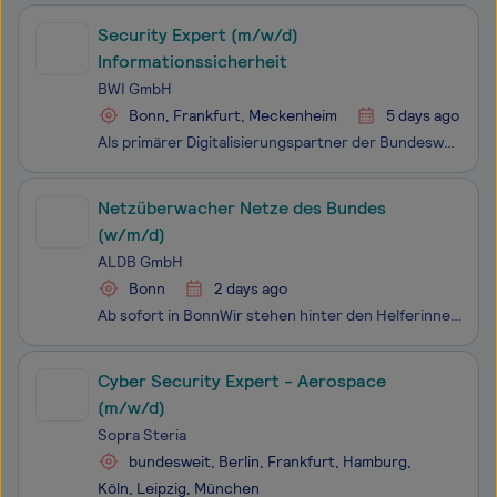
Security Expert (m/w/d)
Informationssicherheit
BWI GmbH
Bonn, Frankfurt, Meckenheim
5 days ago
Als primärer Digitalisierungspartner der Bundeswehr erbringen wir stabile, sichere und effiziente IT-Services im In- und Ausland, vom Grundbetrieb bis in den einsatznahen Bereich und tragen so zur kontinuierlichen Erhöhung der Führungs- und Einsatzfähigkeit der Bundeswehr bei. Mit über 8.000 Kolleg*
Netzüberwacher Netze des Bundes
(w/m/d)
ALDB GmbH
Bonn
2 days ago
Ab sofort in BonnWir stehen hinter den Helferinnen und Helfern in ganz Deutschland! Seit über 15 Jahren sorgen wir dafür, dass die Kommunikation von Feuerwehr, Polizei, Rettungsdiensten und den Einrichtungen der Regierung reibungslos und sicher läuft.Rund um die Uhr, an 365 Tagen im Jahr sichern wir
Cyber Security Expert - Aerospace
(m/w/d)
Sopra Steria
bundesweit, Berlin, Frankfurt, Hamburg,
Köln, Leipzig, München