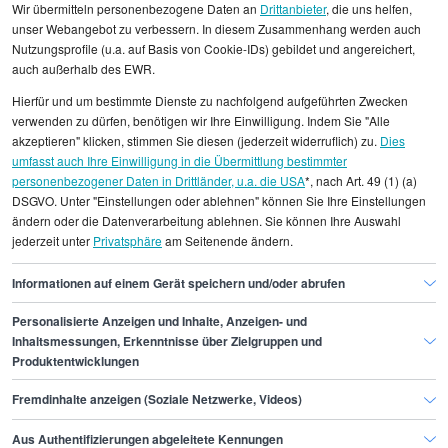
Wir übermitteln personenbezogene Daten an
Drittanbieter
, die uns helfen,
unser Webangebot zu verbessern. In diesem Zusammenhang werden auch
Nutzungsprofile (u.a. auf Basis von Cookie-IDs) gebildet und angereichert,
auch außerhalb des EWR.
Alle angezeigten Gehaltsdaten beruhen auf
Hierfür und um bestimmte Dienste zu nachfolgend aufgeführten Zwecken
statistischen Erhebungen durch StepStone. Es sind
verwenden zu dürfen, benötigen wir Ihre Einwilligung. Indem Sie "Alle
Durchschnittswerte und die Angaben können nicht
akzeptieren" klicken, stimmen Sie diesen (jederzeit widerruflich) zu.
Dies
umfasst auch Ihre Einwilligung in die Übermittlung bestimmter
einzelnen Stellenangeboten zugeordnet werden.
personenbezogener Daten in Drittländer, u.a. die USA
*, nach Art. 49 (1) (a)
DSGVO. Unter "Einstellungen oder ablehnen" können Sie Ihre Einstellungen
Gehaltsinformationen
Sicherheit
Security Expert
ändern oder die Datenverarbeitung ablehnen. Sie können Ihre Auswahl
jederzeit unter
Privatsphäre
am Seitenende ändern.
Security Expert Bonn
Informationen auf einem Gerät speichern und/oder abrufen
Personalisierte Anzeigen und Inhalte, Anzeigen- und
Finde den Job,
Inhaltsmessungen, Erkenntnisse über Zielgruppen und
Produktentwicklungen
der zu dir passt.
Fremdinhalte anzeigen (Soziale Netzwerke, Videos)
Stepstone
Aus Authentifizierungen abgeleitete Kennungen