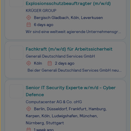
Explosionsschutzbeauftragter (m/w/d)
KRÜGER GROUP
Bergisch Gladbach, Köln, Leverkusen
6 days ago
Wir sind eine weltweit agierende Unternehmensgruppe der Lebensmittelindustrie mit rund 5.700 Mitarbeiterinnen und Mitarbeitern, die in der Zentrale in Bergisch Gladbach sowie in Tochtergesellschaften an verschiedenen Produktionsstandorten im In- und Ausland beschäftigt sind. In unserem Werk in&
Fachkraft (m/w/d) für Arbeitssicherheit
Generali Deutschland Services GmbH
Köln
2 days ago
Bei der Generali Deutschland Services GmbH neue Perspektiven entdecken als Fachkraft (m/w/d) für Arbeitssicherheitin Köln Überblick Wir sind der Servicepartner der Generali Gruppe. Wir sorgen für effiziente Prozesse in Bereichen wie Insurance Customer Ser
Senior IT Security Experte w/m/d - Cyber
Defence
Computacenter AG & Co. oHG
Berlin, Düsseldorf, Frankfurt, Hamburg,
Kerpen, Köln, Ludwigshafen, München,
Nürnberg, Stuttgart
1 week ago