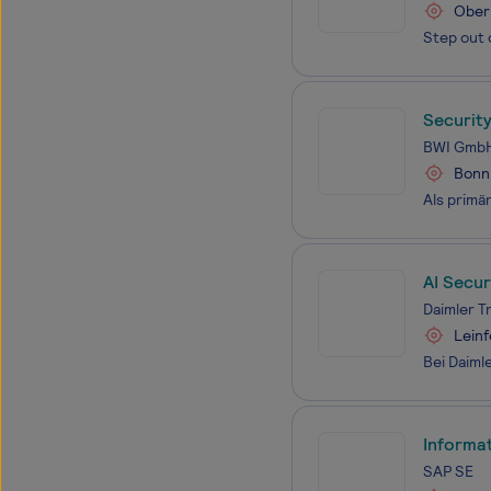
Ober
Security
BWI Gmb
Bonn
AI Secu
Daimler T
Lein
Informa
SAP SE