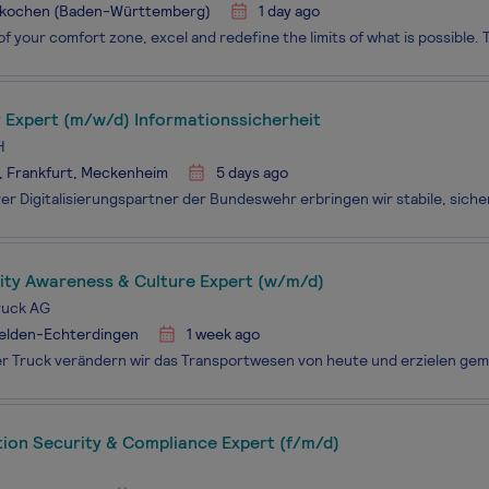
kochen (Baden-Württemberg)
1 day ago
 Expert (m/w/d) Informationssicherheit
H
, Frankfurt, Meckenheim
5 days ago
rity Awareness & Culture Expert (w/m/d)
ruck AG
felden-Echterdingen
1 week ago
tion Security & Compliance Expert (f/m/d)