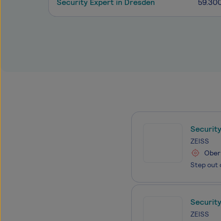
Security Expert in Dresden
59.30
Securit
ZEISS
Ober
Security
ZEISS