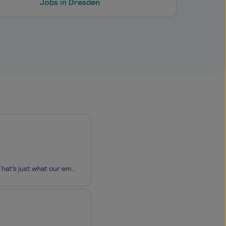
Jobs in Dresden
Step out of your comfort zone, excel and redefine the limits of what is possible. That’s just what our employees are doing every single day – in order to set the pace through our innovations and enable outstanding achievements. After all, behind every successful company are many great fascinating pe