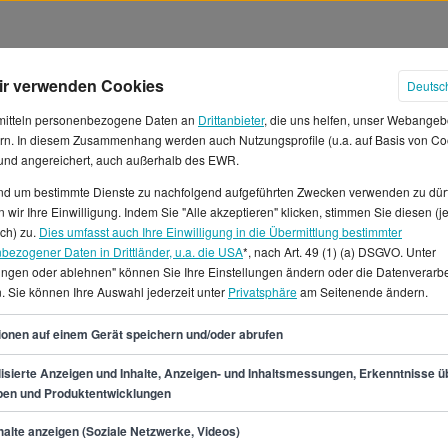
ir verwenden Cookies
Deutsc
mitteln personenbezogene Daten an
Drittanbieter
, die uns helfen, unser Webangeb
rn. In diesem Zusammenhang werden auch Nutzungsprofile (u.a. auf Basis von Co
 und angereichert, auch außerhalb des EWR.
und um bestimmte Dienste zu nachfolgend aufgeführten Zwecken verwenden zu dür
 in Deutschland
 wir Ihre Einwilligung. Indem Sie "Alle akzeptieren" klicken, stimmen Sie diesen (j
ich) zu.
Dies umfasst auch Ihre Einwilligung in die Übermittlung bestimmter
bezogener Daten in Drittländer, u.a. die USA
*, nach Art. 49 (1) (a) DSGVO. Unter
ein Durchschnittsgehalt
lungen oder ablehnen" können Sie Ihre Einstellungen ändern oder die Datenverarb
urchschnitt liegt bei etwa
. Sie können Ihre Auswahl jederzeit unter
Privatsphäre
am Seitenende ändern.
etwa 4.908 € und einem
58
ls Security Expert gibt es in
ionen auf einem Gerät speichern und/oder abrufen
viele offene Jobangebote.Auf
isierte Anzeigen und Inhalte, Anzeigen- und Inhaltsmessungen, Erkenntnisse ü
den Beruf Security Expert
pen und Produktentwicklungen
min.
50.900
€
alte anzeigen (Soziale Netzwerke, Videos)