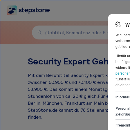
W
Wir über
verbesse
gebildet
Hierfür 
Security Expert Gehälter
benötigen
widerrufl
personen
Mit dem Berufstitel Security Expert kannst du 
"Einstel
zwischen 50.900 € und 70.100 € erwarten. Der D
ablehnen
58.900 €. Das kommt einem Monatsgehalt von 
Stundenlohn von ca. 20 € gleich.Für einen Job a
Informat
Berlin, München, Frankfurt am Main besonders 
Personal
StepStone.de kannst du 78 Stellenanzeigen für 
Zielgrup
finden.
Fremdinh