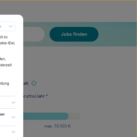
h
Jobs finden
ot zu
okie-IDs)
fen,
ederzeit
eitung
Mediangehalt
.900
€
brutto/Jahr *
ber
max.
70.100
€