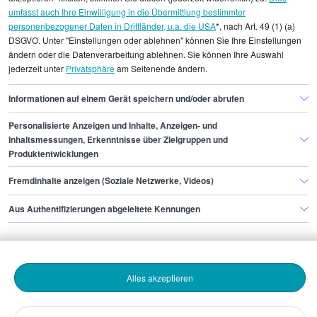
umfasst auch Ihre Einwilligung in die Übermittlung bestimmter
einzelnen Stellenangeboten zugeordnet werden.
personenbezogener Daten in Drittländer, u.a. die USA
*, nach Art. 49 (1) (a)
DSGVO. Unter "Einstellungen oder ablehnen" können Sie Ihre Einstellungen
Gehaltsinformationen
Sicherheit
ändern oder die Datenverarbeitung ablehnen. Sie können Ihre Auswahl
jederzeit unter
Privatsphäre
am Seitenende ändern.
Aufsichtsperson
Aufsichtsperson Bonn
Informationen auf einem Gerät speichern und/oder abrufen
Personalisierte Anzeigen und Inhalte, Anzeigen- und
Finde den Job,
Inhaltsmessungen, Erkenntnisse über Zielgruppen und
Produktentwicklungen
der zu dir passt.
Fremdinhalte anzeigen (Soziale Netzwerke, Videos)
Stepstone
Aus Authentifizierungen abgeleitete Kennungen
Bewerbende
Alles akzeptieren
Arbeitgebende