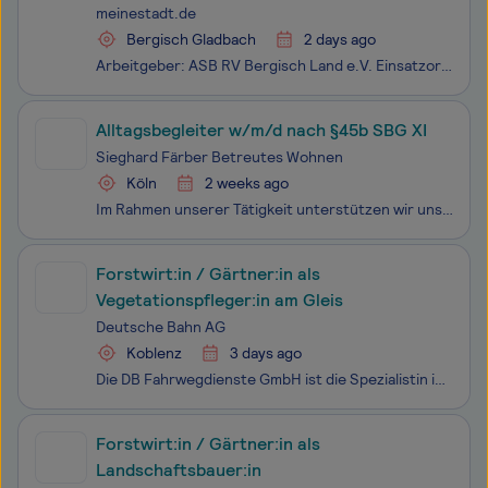
Demenz
meinestadt.de
Bergisch Gladbach
2 days ago
Arbeitgeber: ASB RV Bergisch Land e.V. Einsatzort: 51465 Bergisch Gladbach Der ASB Bergisch Land e.V. ist eine etablierte gemeinnützige Organisation mit ca 400 Mitarbeitenden, die sich seit vielen Jahren erfolgreich für die Förderung der sozialen Entwicklung und die Unterstützung von Menschen in de
Alltagsbegleiter w/m/d nach §45b SBG XI
Sieghard Färber Betreutes Wohnen
Köln
2 weeks ago
Im Rahmen unserer Tätigkeit unterstützen wir unsere Klient*innen bei allen Themen im lebenspraktischen Bereich, bei sozialen und psychosozialen Problemen, bei allen Schwierigkeiten rund um Wohnen, Arbeit und Gesundheit. Unser zentrales Anliegen ist deren Verselbstständigung und eigenständige Haushal
Forstwirt:in / Gärtner:in als
Vegetationspfleger:in am Gleis
Deutsche Bahn AG
Koblenz
3 days ago
Die DB Fahrwegdienste GmbH ist die Spezialistin in der Baustellensicherung und Vegetationspflege entlang des gesamten Schienennetzes der Deutschen Bahn. Wir sichern jährlich 100.000 Gleisbaustellen aller Art mit modernster Technik und unterstützen Eisenbahnprojekte mit An- und Abtransporten von Mate
Forstwirt:in / Gärtner:in als
Landschaftsbauer:in