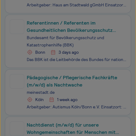
Arbeitgeber: Haus am Stadtwald gGmbH Einsatzort: 53111 Bonn Unser „Haus am Stadtwald“ bietet als spezialisierte pflegerisch-therapeutische Einrichtung 48 jüngeren Erwachsenen ein vertrautes, auf ihre speziellen Bedürfnisse zugeschnittenes Zuhause. Auf Grund von Unfällen oder fortgeschrittenen schwer
Referentinnen / Referenten im
Gesundheitlichen Bevölkerungsschutz
(w/m/d) im Referat A.I.5 „Klinische
Bundesamt für Bevölkerungsschutz und
Versorgung“
Katastrophenhilfe (BBK)
Bonn
3 days ago
Das BBK ist die Leitbehörde des Bundes für nationales Krisen­management in Deutschland. Wir sichern die Qualität des Krisen­managements in einer zentralen Koordinierungsrolle mit föderalen, internationalen und sektorübergreifenden Partnerinnen und Partnern. Angesichts dieser Aufgabe wächst unser int
Pädagogische / Pflegerische Fachkräfte
(m/w/d) als Nachtwache
meinestadt.de
Köln
1 week ago
Arbeitgeber: Autismus Köln/Bonn e.V. Einsatzort: 50737 Köln Für unsere intensiv ambulante Wohngemeinschaft in 50737 Köln-Weidenpesch suchen wir für sofort Pädagogische / Pflegerische Fachkräfte (m/w/d) als NachtwacheBeschäftigungsumfang: 50% - 100% Mit diesem Wohnangebot bieten wir sechs u.a. Mensc
Nachtdienst (m/w/d) für unsere
Wohngemeinschaften für Menschen mit