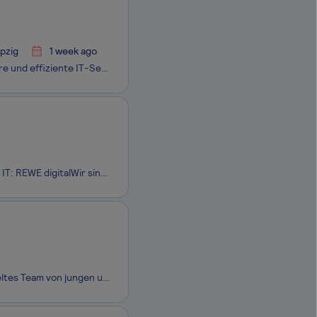
pzig
1 week ago
Als primärer Digitalisierungspartner der Bundeswehr erbringen wir stabile, sichere und effiziente IT-Services im In- und Ausland, vom Grundbetrieb bis in den einsatznahen Bereich und tragen so zur kontinuierlichen Erhöhung der Führungs- und Einsatzfähigkeit der Bundeswehr bei. Mit über 8.000 Kolleg*
Ort: 51149 Köln | Vertragsart: Vollzeit, unbefristet | Job-ID: 952377 Dein Home of IT: REWE digitalWir sind das Zuhause für alle, die sich in der digitalen Welt tummeln. Ein Tech-Team, in dem IT- und Non-IT-Spezialist:innen aus verschiedensten Bereichen zusammenar
PIRMIN JUNG gestaltet den Holzbau tragend. Wir verstehen uns als ein eingespieltes Team von jungen und routinierten Ingenieur:innen und Planer:innen. Uns verbinden die Erfahrungen aus vielen Projekten in den Bereichen Tragwerksplanung, Bauphysik und Brandschutz, unsere gemeinsamen Werte und eine ein