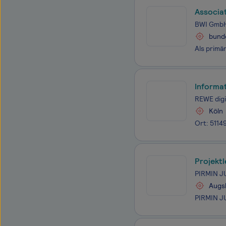
Associa
BWI Gmb
bunde
Informa
REWE digi
Köln
Projektl
PIRMIN J
Augs