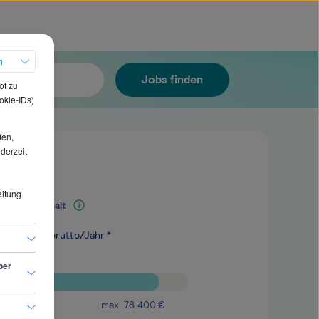
h
Jobs finden
ot zu
okie-IDs)
fen,
ederzeit
eitung
Mediangehalt
.500
€
brutto/Jahr *
ber
max.
78.400
€