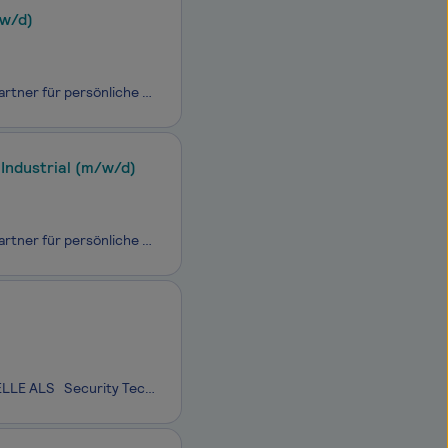
w/d)
NITRAS SAFETY/ AS Arbeitsschutz GmbH Seit 1986 sind wir dein zuverlässiger Partner für persönliche Schutzausrüstung und Arbeitskleidung. Wir haben uns auf die Kooperation mit dem technischen Großhandel spezialisiert und beliefern Vertriebspartner in über 30 Ländern. Bis heute sind wir inhabergeführ
Industrial (m/w/d)
NITRAS SAFETY/ AS Arbeitsschutz GmbH Seit 1986 sind wir dein zuverlässiger Partner für persönliche Schutzausrüstung und Arbeitskleidung. Wir haben uns auf die Kooperation mit dem technischen Großhandel spezialisiert und beliefern Vertriebspartner in über 30 Ländern. Bis heute sind wir inhabergeführ
WERDE TEIL UNSERES TEAMS IN BONN IN EINER UNBEFRISTETEN VOLLZEITSTELLE ALS Security Technology Coordinator & Program Manager (m/w/d) – in Vollzeit ab 01.10.2026 IHRE ROLLE Für die Abteilung Konzernsicherheit und Krisenmanagement suchen wir eine erfahrene und hochqua