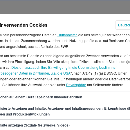
ir verwenden Cookies
Deutsc
mitteln personenbezogene Daten an
Drittanbieter
, die uns helfen, unser Webangeb
rn. In diesem Zusammenhang werden auch Nutzungsprofile (u.a. auf Basis von Co
 und angereichert, auch außerhalb des EWR.
und um bestimmte Dienste zu nachfolgend aufgeführten Zwecken verwenden zu dür
 wir Ihre Einwilligung. Indem Sie "Alle akzeptieren" klicken, stimmen Sie diesen (j
r in Bonn
ich) zu.
Dies umfasst auch Ihre Einwilligung in die Übermittlung bestimmter
bezogener Daten in Drittländer, u.a. die USA
*, nach Art. 49 (1) (a) DSGVO. Unter
lungen oder ablehnen" können Sie Ihre Einstellungen ändern oder die Datenverarb
chschnittliches Jahresgehalt
. Sie können Ihre Auswahl jederzeit unter
Privatsphäre
am Seitenende ändern.
58 € erwarten. Das entspricht
e als Security Manager liegt
65
ionen auf einem Gerät speichern und/oder abrufen
de findest du in Bonn 331
Du interessierst dich nicht
isierte Anzeigen und Inhalte, Anzeigen- und Inhaltsmessungen, Erkenntnisse ü
pen und Produktentwicklungen
Teilzeitstellen, Praktika oder
 Bonn? Auf StepStone.de bist
min.
58.200
€
alte anzeigen (Soziale Netzwerke, Videos)