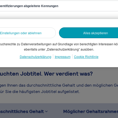
entifizierungen abgeleitete Kennungen
 Manager
sammelten Daten. Dein
Einstellungen oder ablehnen
Alles akzeptieren
en, Branche, Selbstständigkeit
gütungssystems.
uchsrechte zu Datenverarbeitungen auf Grundlage von berechtigten Interessen k
ebenfalls unter „Datenschutzerklärung“ ausüben.
Datenschutzerklärung
Impressum
Cookie Richtlinie
uchten Jobtitel. Wer verdient was?
igen Ihnen das durchschnittliche Gehalt und den möglichen 
r Sie die häufigsten Jobtitel aufgelistet.
schnittliches Gehalt
Möglicher Gehaltsrahme