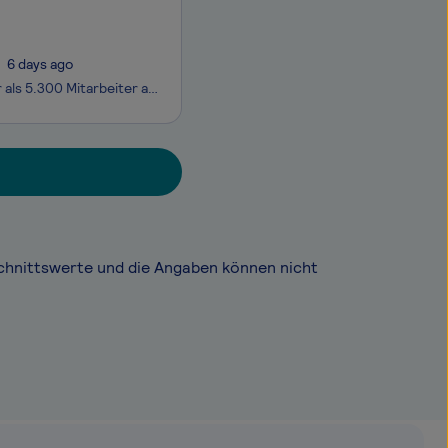
6 days ago
Bei CANCOM erwartet dich ein innovatives, agiles und nachhaltiges Umfeld: Mehr als 5.300 Mitarbeiter arbeiten tagtäglich daran, mit Hilfe moderner IT-Lösungen die Zusammenarbeit und den Austausch in verschiedenen Lebensbereichen zu verbessern. Du hast Lust ein Teil davon zu sein und den nächsten Kar
chnittswerte und die Angaben können nicht