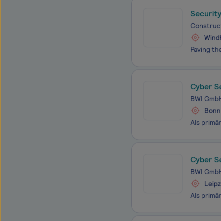
Securit
Construc
Wind
Cyber S
BWI Gmb
Bonn
Cyber S
BWI Gmb
Leip