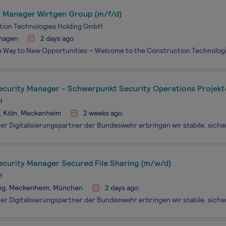
y Manager Wirtgen Group (m/f/d)
tion Technologies Holding GmbH
hagen
2 days ago
ecurity Manager - Schwerpunkt Security Operations Projek
H
, Köln, Meckenheim
2 weeks ago
ecurity Manager Secured File Sharing (m/w/d)
H
zig, Meckenheim, München
2 days ago