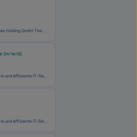
Paving the Way to New Opportunities – Welcome to the Construction Technologies Holding GmbH The Wirtgen Group is a leading internationally active group of companies in the construction equipment sector with around 9,000 employees worldwide. As a strong branch of John Deere and with our specialized p
te (m/w/d)
Als primärer Digitalisierungspartner der Bundeswehr erbringen wir stabile, sichere und effiziente IT-Services im In- und Ausland, vom Grundbetrieb bis in den einsatznahen Bereich und tragen so zur kontinuierlichen Erhöhung der Führungs- und Einsatzfähigkeit der Bundeswehr bei. Mit über 8.000 Kolleg*
Als primärer Digitalisierungspartner der Bundeswehr erbringen wir stabile, sichere und effiziente IT-Services im In- und Ausland, vom Grundbetrieb bis in den einsatznahen Bereich und tragen so zur kontinuierlichen Erhöhung der Führungs- und Einsatzfähigkeit der Bundeswehr bei. Mit über 8.000 Kolleg*