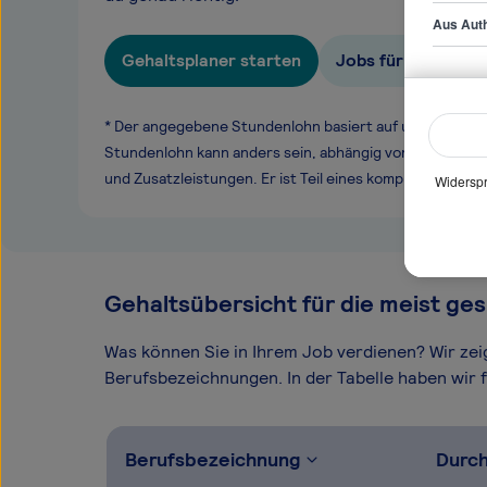
Aus Auth
Gehaltsplaner starten
Jobs für Security
* Der angegebene Stundenlohn basiert auf unseren ge
Stundenlohn kann anders sein, abhängig von Überstund
und Zusatzleistungen. Er ist Teil eines komplexen Ver
Widerspr
Gehaltsübersicht für die meist ges
Was können Sie in Ihrem Job verdienen? Wir ze
Berufsbezeichnungen. In der Tabelle haben wir fü
Berufsbezeichnung
Durch