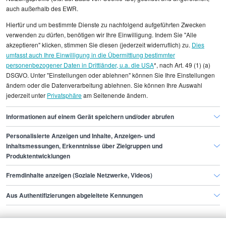
auch außerhalb des EWR.
Alle angezeigten Gehaltsdaten beruhen auf
Hierfür und um bestimmte Dienste zu nachfolgend aufgeführten Zwecken
statistischen Erhebungen durch StepStone. Es sind
verwenden zu dürfen, benötigen wir Ihre Einwilligung. Indem Sie "Alle
Durchschnittswerte und die Angaben können nicht
akzeptieren" klicken, stimmen Sie diesen (jederzeit widerruflich) zu.
Dies
umfasst auch Ihre Einwilligung in die Übermittlung bestimmter
einzelnen Stellenangeboten zugeordnet werden.
personenbezogener Daten in Drittländer, u.a. die USA
*, nach Art. 49 (1) (a)
DSGVO. Unter "Einstellungen oder ablehnen" können Sie Ihre Einstellungen
Gehaltsinformationen
Sicherheit
ZUZ-Beamter
ändern oder die Datenverarbeitung ablehnen. Sie können Ihre Auswahl
jederzeit unter
Privatsphäre
am Seitenende ändern.
ZUZ-Beamter Bonn
Informationen auf einem Gerät speichern und/oder abrufen
Personalisierte Anzeigen und Inhalte, Anzeigen- und
Finde den Job,
Inhaltsmessungen, Erkenntnisse über Zielgruppen und
Produktentwicklungen
der zu dir passt.
Fremdinhalte anzeigen (Soziale Netzwerke, Videos)
Stepstone
Aus Authentifizierungen abgeleitete Kennungen
Bewerbende