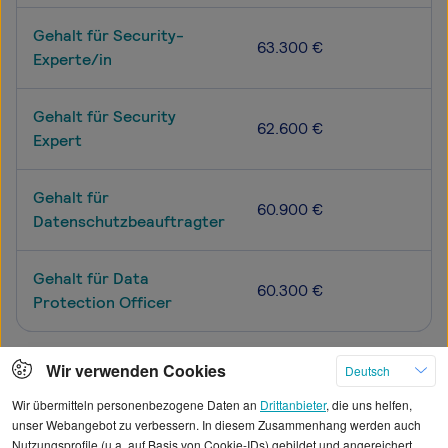
Gehalt für Security-
63.300 €
Experte/in
Gehalt für Security
62.600 €
Expert
Gehalt für
60.900 €
Datenschutzbeauftragter
Gehalt für Data
60.300 €
Protection Officer
Wir verwenden Cookies
Deutsch
Mehr
Wir übermitteln personenbezogene Daten an
Drittanbieter
, die uns helfen,
unser Webangebot zu verbessern. In diesem Zusammenhang werden auch
Nutzungsprofile (u.a. auf Basis von Cookie-IDs) gebildet und angereichert,