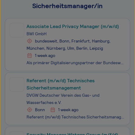
Sicherheitsmanager/in
Associate Lead Privacy Manager (m/w/d)
BWI GmbH
bundesweit, Bonn, Frankfurt, Hamburg,
München, Nürnberg, Ulm, Berlin, Leipzig
1 week ago
Als primärer Digitalisierungspartner der Bundeswehr erbringen wir stabile, sichere und effiziente IT-Services im In- und Ausland, vom Grundbetrieb bis in den einsatznahen Bereich und tragen so zur kontinuierlichen Erhöhung der Führungs- und Einsatzfähigkeit der Bundeswehr bei. Mit über 8.000 Kolleg*
Referent (m/w/d) Technisches
Sicherheitsmanagement
DVGW Deutscher Verein des Gas- und
Wasserfaches e.V.
Bonn
1 week ago
Referent (m/w/d) Technisches Sicherheitsmanagement für die Stabsstelle Technisches Sicherheitsmanagement zum nächstmöglichen Zeitpunkt am Standort Bonn unbefristet und in Vollzeit Der DVGW ist mit rund 14.000 Mitgliedern das unabhängige Kompetenznetzwerk für alle Fragen zur Versorgung mit Gas und
Security Manager Wirtgen Group (m/f/d)