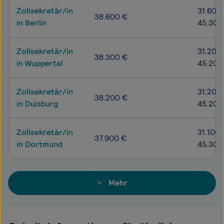
Zollsekretär/in
31.600 
38.600 €
in Berlin
45.300
Zollsekretär/in
31.200 
38.300 €
in Wuppertal
45.200
Zollsekretär/in
31.200 
38.200 €
in Duisburg
45.200
Zollsekretär/in
31.100 
37.900 €
in Dortmund
45.300
Mehr