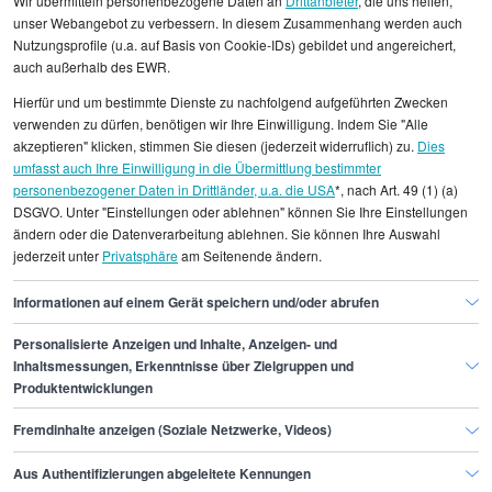
Wir übermitteln personenbezogene Daten an
Drittanbieter
, die uns helfen,
und möglichen Zulagen. Informieren Sie sich über
unser Webangebot zu verbessern. In diesem Zusammenhang werden auch
die aktuellen Besoldungstabellen des Bundes, um
Nutzungsprofile (u.a. auf Basis von Cookie-IDs) gebildet und angereichert,
Ihr Gehalt präzise zu ermitteln. Berücksichtigen
auch außerhalb des EWR.
Sie zusätzlich, dass Sie als Zollsekretär von
Hierfür und um bestimmte Dienste zu nachfolgend aufgeführten Zwecken
Anfang an Beamtenstatus genießen, was mit
verwenden zu dürfen, benötigen wir Ihre Einwilligung. Indem Sie "Alle
besonderen Sozialleistungen und
akzeptieren" klicken, stimmen Sie diesen (jederzeit widerruflich) zu.
Dies
Versorgungsansprüchen verbunden ist. Diese
umfasst auch Ihre Einwilligung in die Übermittlung bestimmter
Gesamtpakete sind bei der Bewertung Ihrer
personenbezogener Daten in Drittländer, u.a. die USA
*, nach Art. 49 (1) (a)
DSGVO. Unter "Einstellungen oder ablehnen" können Sie Ihre Einstellungen
Vergütung ebenso wichtig wie das reine
ändern oder die Datenverarbeitung ablehnen. Sie können Ihre Auswahl
Grundgehalt.
jederzeit unter
Privatsphäre
am Seitenende ändern.
Informationen auf einem Gerät speichern und/oder abrufen
Personalisierte Anzeigen und Inhalte, Anzeigen- und
Finde den Job,
Inhaltsmessungen, Erkenntnisse über Zielgruppen und
Produktentwicklungen
der zu dir passt.
Fremdinhalte anzeigen (Soziale Netzwerke, Videos)
Stepstone
Aus Authentifizierungen abgeleitete Kennungen