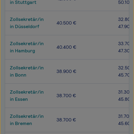
in Stuttgart
50.100
Zollsekretär/in
32.800
40.500 €
in Düsseldorf
47.900
Zollsekretär/in
33.700
40.400 €
in Hamburg
47.300
Zollsekretär/in
32.500
38.900 €
in Bonn
45.700
Zollsekretär/in
31.300 
38.700 €
in Essen
45.800
Zollsekretär/in
31.700 
38.700 €
in Bremen
45.600