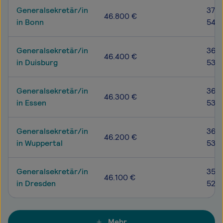
Generalsekretär/in
37.1
46.800 €
in Bonn
54.2
Generalsekretär/in
36.4
46.400 €
in Duisburg
53.5
Generalsekretär/in
36.0
46.300 €
in Essen
53.1
Generalsekretär/in
36.1
46.200 €
in Wuppertal
53.1
Generalsekretär/in
35.6
46.100 €
in Dresden
52.6
Mehr