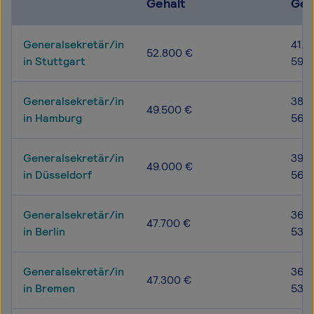
Gehalt
Geh
Generalsekretär/in
41.4
52.800 €
in Stuttgart
59.5
Generalsekretär/in
38.6
49.500 €
in Hamburg
56.2
Generalsekretär/in
39.0
49.000 €
in Düsseldorf
56.5
Generalsekretär/in
36.6
47.700 €
in Berlin
53.9
Generalsekretär/in
36.5
47.300 €
in Bremen
53.6