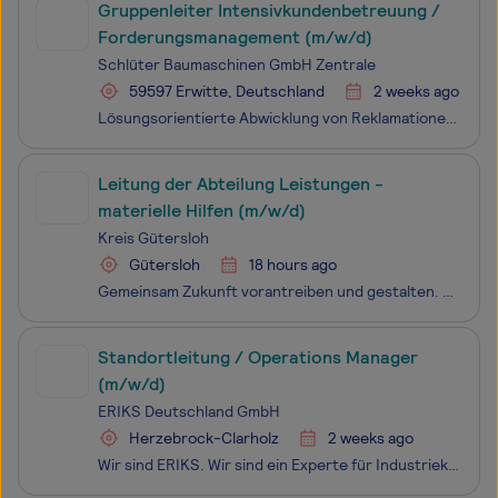
Gruppenleiter Intensivkundenbetreuung /
Forderungsmanagement (m/w/d)
Schlüter Baumaschinen GmbH Zentrale
59597 Erwitte, Deutschland
2 weeks ago
Lösungsorientierte Abwicklung von Reklamationen, Forderungen und Mahnungen Intensive Gesamtbetreuung des Kunden bis hin zu Liquiditätsengpässen Verantwortung und Entscheidung bei laufenden Geschäftsvorfälle in der Intensiv- und Sanierungsbetreuung Kommunikative Zusammenarbeit und Durchsetzung eig
Leitung der Abteilung Leistungen -
materielle Hilfen (m/w/d)
Kreis Gütersloh
Gütersloh
18 hours ago
Gemeinsam Zukunft vorantreiben und gestalten. Schön, dass Sie sich für eine Karriere beim Kreis Gütersloh interessieren! Bei uns sind Sie Teil einer Gemeinschaft, die aus Liebe zum Kreis die Zukunft gestaltet und gemeinsam nach vorne schaut. Deshalb bietet sich in vielen unterschiedlichen Bereichen
Standortleitung / Operations Manager
(m/w/d)
ERIKS Deutschland GmbH
Herzebrock-Clarholz
2 weeks ago
Wir sind ERIKS. Wir sind ein Experte für Industriekomponenten. ERIKS ist Experte für Komponenten, die entscheidend zur Leistungs­fähigkeit von Industrie­produkten und ‑prozessen beitragen. Insbesondere in den Bereichen Dichtungs- und Polymer­technik, Industrie­dichtungen, Industrie­armaturen und Reg