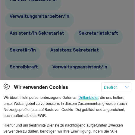
Verwaltungsmitarbeiter/in
Assistent/in Sekretariat
Sekretariatskraft
Sekretär/in
Assistenz Sekretariat
Schreibkraft
Verwaltungsassistent/in
Mitarbeiter/in Sekretariat
Wir verwenden Cookies
Deutsch
Wir übermitteln personenbezogene Daten an
Drittanbieter
, die uns helfen,
unser Webangebot zu verbessern. In diesem Zusammenhang werden auch
Nutzungsprofile (u.a. auf Basis von Cookie-IDs) gebildet und angereichert,
auch außerhalb des EWR.
Alle angezeigten Gehaltsdaten beruhen auf
Hierfür und um bestimmte Dienste zu nachfolgend aufgeführten Zwecken
statistischen Erhebungen durch StepStone. Es sind
verwenden zu dürfen, benötigen wir Ihre Einwilligung. Indem Sie "Alle