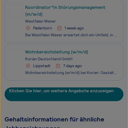
Koordinator*in Störungsmanagement
(m/w/d)
Westfalen Weser
Paderborn
1 week ago
Bei Westfalen Weser erwartet dich ein Umfeld, in dem du wirklich etwas bewegen kannst. Du leistest jeden Tag einen Beitrag für die Zukunft unserer Region und sorgst gemeinsam mit über 1.200 Kolleg*innen dafür, dass Menschen und Kommunen in Ostwestfalen- Lippe und im Weserbergland zuverlässig mit Ene
Wohnbereichsleitung (w/m/d)
Korian Deutschland GmbH
Lippstadt
7 days ago
Wohnbereichsleitung (w/m/d) bei Korian: Gestalte mit uns die Zukunft! Hast Du Lust, etwas zu bewegen? Das Leben von unzähligen Menschen positiv zu beeinflussen? Bei Korian arbeitest Du Seite an Seite mit Deinen Kolleg:innen für pflegebedürftige Menschen. Schau Dir gleich mal unser Stellenangebot
Klicken Sie hier, um weitere Angebote anzuzeigen
Gehaltsinformationen für ähnliche