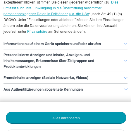
Durchschnittswerte und die Angaben können nicht
akzeptieren" klicken, stimmen Sie diesen (jederzeit widerruflich) zu.
Dies
umfasst auch Ihre Einwilligung in die Übermittlung bestimmter
einzelnen Stellenangeboten zugeordnet werden.
personenbezogener Daten in Drittländer, u.a. die USA
*, nach Art. 49 (1) (a)
DSGVO. Unter "Einstellungen oder ablehnen" können Sie Ihre Einstellungen
Gehaltsinformationen
Administration
ändern oder die Datenverarbeitung ablehnen. Sie können Ihre Auswahl
jederzeit unter
Privatsphäre
am Seitenende ändern.
Generalsekretär/in
Informationen auf einem Gerät speichern und/oder abrufen
Personalisierte Anzeigen und Inhalte, Anzeigen- und
Finde den Job,
Inhaltsmessungen, Erkenntnisse über Zielgruppen und
Produktentwicklungen
der zu dir passt.
Fremdinhalte anzeigen (Soziale Netzwerke, Videos)
Stepstone
Aus Authentifizierungen abgeleitete Kennungen
Bewerbende
Alles akzeptieren
Arbeitgebende