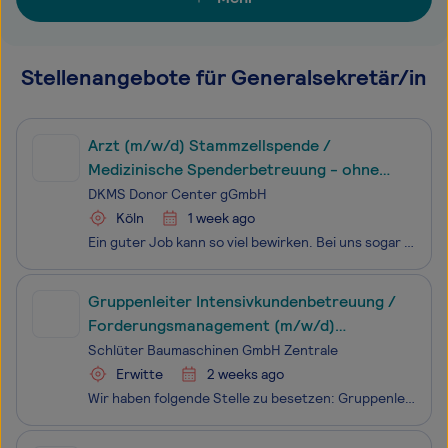
Stellenangebote für Generalsekretär/in
Arzt (m/w/d) Stammzellspende /
Medizinische Spenderbetreuung - ohne
Sonn- und Feiertagsarbeit
DKMS Donor Center gGmbH
Köln
1 week ago
Ein guter Job kann so viel bewirken. Bei uns sogar zweite Lebenschancen! Als internationale gemeinnützige Organisation ist es unser Ziel, weltweit so vielen Blutkrebspatient:innen wie möglich eine zweite Chance auf Leben zu geben und Zugang zu Stammzelltransplantationen zu verschaffen. Um noch mehr
Gruppenleiter Intensivkundenbetreuung /
Forderungsmanagement (m/w/d)
(Betriebswirt/in (Fachschule) - Handel)
Schlüter Baumaschinen GmbH Zentrale
Erwitte
2 weeks ago
Wir haben folgende Stelle zu besetzen: Gruppenleiter Intensivkundenbetreuung / Forderungsmanagement (m/w/d)