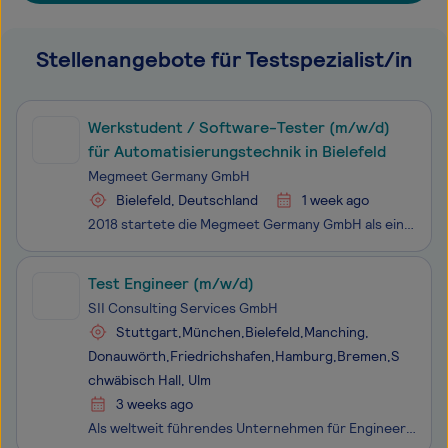
Stellenangebote für Testspezialist/in
Werkstudent / Software-Tester (m/w/d)
für Automatisierungstechnik in Bielefeld
Megmeet Germany GmbH
Bielefeld, Deutschland
1 week ago
2018 startete die Megmeet Germany GmbH als einzige europäische Vertriebsstätte und strategischer Forschungs- und Entwicklungsstandort mit dem Schwerpunkt industrielle Automatisierung in Bielefeld. In einem kleinen Expertenteam entwickeln wir in Remote-Zusammenarbeit mit unseren KollegInnen im chines
Test Engineer (m/w/d)
SII Consulting Services GmbH
Stuttgart,München,Bielefeld,Manching,
Donauwörth,Friedrichshafen,Hamburg,Bremen,S
chwäbisch Hall, Ulm
3 weeks ago
Als weltweit führendes Unternehmen für Engineering und IT- Dienstleistungen ist die SII Consulting Services GmbH auf die Entwicklung und den Support von komplexen Systemen spezialisiert – von der Konzeptidee bis zur Zulassung. Unsere Teams sind der Schlüssel zu unserem Erfolg. Ihnen verdanken wir,