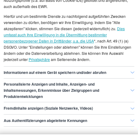
Nutzungsprofile (u.a. auf Basis von Cookie-IDs) gebildet und angereichert,
auch außerhalb des EWR.
Alle angezeigten Gehaltsdaten beruhen auf
Hierfür und um bestimmte Dienste zu nachfolgend aufgeführten Zwecken
statistischen Erhebungen durch StepStone. Es sind
verwenden zu dürfen, benötigen wir Ihre Einwilligung. Indem Sie "Alle
Durchschnittswerte und die Angaben können nicht
akzeptieren" klicken, stimmen Sie diesen (jederzeit widerruflich) zu.
Dies
umfasst auch Ihre Einwilligung in die Übermittlung bestimmter
einzelnen Stellenangeboten zugeordnet werden.
personenbezogener Daten in Drittländer, u.a. die USA
*, nach Art. 49 (1) (a)
DSGVO. Unter "Einstellungen oder ablehnen" können Sie Ihre Einstellungen
Gehaltsinformationen
IT
Testspezialist/in
ändern oder die Datenverarbeitung ablehnen. Sie können Ihre Auswahl
jederzeit unter
Privatsphäre
am Seitenende ändern.
Testspezialist/in Bielefeld
Informationen auf einem Gerät speichern und/oder abrufen
Personalisierte Anzeigen und Inhalte, Anzeigen- und
Finde den Job,
Inhaltsmessungen, Erkenntnisse über Zielgruppen und
Produktentwicklungen
der zu dir passt.
Fremdinhalte anzeigen (Soziale Netzwerke, Videos)
Stepstone
Aus Authentifizierungen abgeleitete Kennungen
Bewerbende