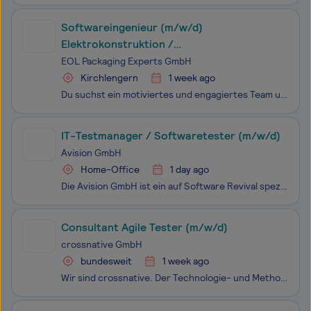
Softwareingenieur (m/w/d)
Elektrokonstruktion /
Automatisierungstechnik
EOL Packaging Experts GmbH
Kirchlengern
1 week ago
Du suchst ein motiviertes und engagiertes Team und anspruchsvolle Aufgaben? Dann bist du bei der A+F genau richtig!Die A+F bietet als global agierender Full-Service-Anbieter die gesamte Bandbreite an integrierten Systemlösungen für die Milchindustrie, Getränke- und Lebensmittelindustrie, Kosmetik-un
IT-Testmanager / Softwaretester (m/w/d)
Avision GmbH
Home-Office
1 day ago
Die Avision GmbH ist ein auf Software Revival spezialisierter IT-Dienstleister für Anwendungsentwicklung und -betreuung. Als Alternative zu kompletten Neuimplementierungen, die häufig kostspielig und riskant sind, modernisiert Avision die Legacy-Software von Unternehmen auf effiziente Art und Weise.
Consultant Agile Tester (m/w/d)
crossnative GmbH
bundesweit
1 week ago
Wir sind crossnative. Der Technologie- und Methodenbereich der PPI-Gruppe – und ein Team, das Digitalisierung neu denkt. Wir verbinden tiefes Fachwissen, moderne Technologien und echte Leidenschaft für Lösungen, die Wirkung entfalten. Wir arbeiten in crossfunktionalen Teams und entwickeln Ergeb