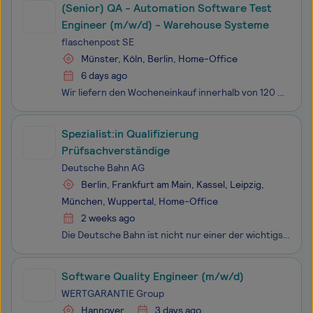
(Senior) QA - Automation Software Test
Engineer (m/w/d) - Warehouse Systeme
flaschenpost SE
Münster, Köln, Berlin, Home-Office
6 days ago
Wir liefern den Wocheneinkauf innerhalb von 120 Minuten zu unseren Kund:innen. Gemeinsam mit über 20.000 Kolleg:innen schaffen wir es, eine komplette Branche neu zu erfinden. Seit unserer Gründung im Jahr 2016 sind wir mittlerweile als Sofortlieferdienst für Getränke und Lebensmittel in nahezu allen
Spezialist:in Qualifizierung
Prüfsachverständige
Deutsche Bahn AG
Berlin, Frankfurt am Main, Kassel, Leipzig,
München, Wuppertal, Home-Office
2 weeks ago
Die Deutsche Bahn ist nicht nur einer der wichtigsten Mobilitätsdienstleister, sondern auch eines der größten Ingenieurbüros Deutschlands. Um neue Brücken, Tunnel, Bahnhöfe, Gleise und Signalanlagen zu realisieren und nachhaltig instand zu halten, arbeiten aktuell mehr als 10.000 Ingenieure bei uns
Software Quality Engineer (m/w/d)
WERTGARANTIE Group
Hannover
3 days ago