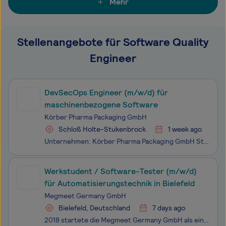
Mehr
Stellenangebote für Software Quality
Engineer
DevSecOps Engineer (m/w/d) für
maschinenbezogene Software
Körber Pharma Packaging GmbH
Schloß Holte-Stukenbrock
1 week ago
Unternehmen: Körber Pharma Packaging GmbH Standort: Schloß Holte-Stukenbrock, Nordrhein-Westfalen, DE Job ID: 8983 DevSecOps Engineer (m/w/d) für maschinenbezogene Software Wir sind Körber – ein internationaler Technologiekonzern mit rund 13.000 Mitarbeitern an über 100 Standorten weltweit und
Werkstudent / Software-Tester (m/w/d)
für Automatisierungstechnik in Bielefeld
Megmeet Germany GmbH
Bielefeld, Deutschland
7 days ago
2018 startete die Megmeet Germany GmbH als einzige europäische Vertriebsstätte und strategischer Forschungs- und Entwicklungsstandort mit dem Schwerpunkt industrielle Automatisierung in Bielefeld. In einem kleinen Expertenteam entwickeln wir in Remote-Zusammenarbeit mit unseren KollegInnen im chines