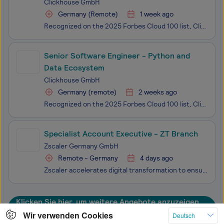
Clickhouse GmbH
Germany (Remote)
1 week ago
Recognized on the 2025 Forbes Cloud 100 list, ClickHouse is one of the most innovative and fast-growing private cloud companies. With more than 3,000 customers and ARR that has grown over 250 percent year over year, ClickHouse leads the market in real-time analytics, data warehousing, observability,
Senior Software Engineer - Python and
Data Ecosystem
Clickhouse GmbH
Germany (remote)
2 weeks ago
Recognized on the 2025 Forbes Cloud 100 list, ClickHouse is one of the most innovative and fast-growing private cloud companies. With more than 3,000 customers and ARR that has grown over 250 percent year over year, ClickHouse leads the market in real-time analytics, data warehousing, observability,
Specialist Account Executive - ZT Branch
Zscaler Germany GmbH
Remote - Germany
4 days ago
Zscaler accelerates digital transformation to ensure our customers can be more agile, efficient, resilient, and secure. As an AI-forward enterprise, we are constantly pushing the envelope, leveraging the world’s largest security data lake to power our cloud-native Zero Trust Exchange platform. This
Klicken Sie hier, um weitere Angebote anzuzeigen
Wir verwenden Cookies
Deutsch