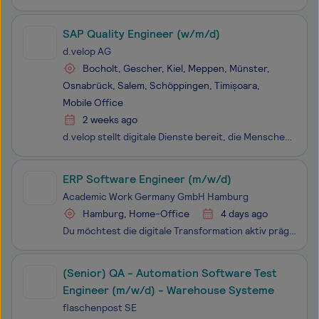
SAP Quality Engineer (w/m/d)
d.velop AG
Bocholt, Gescher, Kiel, Meppen, Münster,
Osnabrück, Salem, Schöppingen, Timișoara,
Mobile Office
2 weeks ago
d.velop stellt digitale Dienste bereit, die Menschen miteinander verbinden, sowie Abläufe und Vorgänge umfassend vereinfachen und neugestalten. So hilft der ECM-Spezialist Unternehmen und Organisationen dabei, ihr ganzes Potenzial zu entfalten. Wir suchen zur Verstärkung eine:n SAP Quality Engine
ERP Software Engineer (m/w/d)
Academic Work Germany GmbH Hamburg
Hamburg, Home-Office
4 days ago
Du möchtest die digitale Transformation aktiv prägen? Im Rahmen einer groß angelegten Migration von Dynamics AX auf D365 F&O suchen wir dich als ERP Software Engineer (m/w/d), um hochkomplexe Warehouse-Systeme und Schnittstellen auf ein neues Level zu heben! Jetzt bewerben und auch rem
(Senior) QA - Automation Software Test
Engineer (m/w/d) - Warehouse Systeme
flaschenpost SE