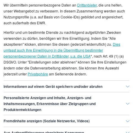
Wir übermitteln personenbezogene Daten an
Drittanbieter
, die uns helfen,
unser Webangebot zu verbessern. In diesem Zusammenhang werden auch
Nutzungsprofile (u.a. auf Basis von Cookie-IDs) gebildet und angereichert,
Alle angezeigten Gehaltsdaten beruhen auf
auch außerhalb des EWR.
statistischen Erhebungen durch StepStone. Es sind
Hierfür und um bestimmte Dienste zu nachfolgend aufgeführten Zwecken
Durchschnittswerte und die Angaben können nicht
verwenden zu dürfen, benötigen wir Ihre Einwilligung. Indem Sie "Alle
einzelnen Stellenangeboten zugeordnet werden.
akzeptieren" klicken, stimmen Sie diesen (jederzeit widerruflich) zu.
Dies
umfasst auch Ihre Einwilligung in die Übermittlung bestimmter
personenbezogener Daten in Drittländer, u.a. die USA
*, nach Art. 49 (1) (a)
Gehaltsinformationen
IT
DSGVO. Unter "Einstellungen oder ablehnen" können Sie Ihre Einstellungen
Software Quality Engineer
ändern oder die Datenverarbeitung ablehnen. Sie können Ihre Auswahl
jederzeit unter
Privatsphäre
am Seitenende ändern.
Software Quality Engineer Bielefeld
Informationen auf einem Gerät speichern und/oder abrufen
Personalisierte Anzeigen und Inhalte, Anzeigen- und
Finde den Job,
Inhaltsmessungen, Erkenntnisse über Zielgruppen und
Produktentwicklungen
der zu dir passt.
Fremdinhalte anzeigen (Soziale Netzwerke, Videos)
Stepstone
Aus Authentifizierungen abgeleitete Kennungen