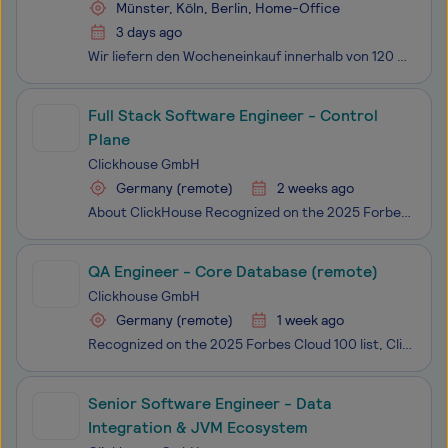
Münster, Köln, Berlin, Home-Office
3 days ago
Wir liefern den Wocheneinkauf innerhalb von 120 Minuten zu unseren Kund:innen. Gemeinsam mit über 20.000 Kolleg:innen schaffen wir es, eine komplette Branche neu zu erfinden. Seit unserer Gründung im Jahr 2016 sind wir mittlerweile als Sofortlieferdienst für Getränke und Lebensmittel in nahezu allen
Full Stack Software Engineer - Control
Plane
Clickhouse GmbH
Germany (remote)
2 weeks ago
About ClickHouse Recognized on the 2025 Forbes Cloud 100 list, ClickHouse is one of the most innovative and fast-growing private cloud companies. With more than 3,000 customers and ARR that has grown over 250 percent year over year, ClickHouse leads the market in real-time analytics, data warehousin
QA Engineer - Core Database (remote)
Clickhouse GmbH
Germany (remote)
1 week ago
Recognized on the 2025 Forbes Cloud 100 list, ClickHouse is one of the most innovative and fast-growing private cloud companies. With more than 3,000 customers and ARR that has grown over 250 percent year over year, ClickHouse leads the market in real-time analytics, data warehousing, observability,
Senior Software Engineer - Data
Integration & JVM Ecosystem