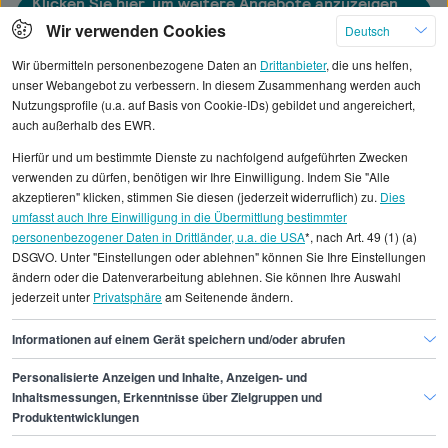
Klicken Sie hier, um weitere Angebote anzuzeigen
Wir verwenden Cookies
Deutsch
Wir übermitteln personenbezogene Daten an
Drittanbieter
, die uns helfen,
unser Webangebot zu verbessern. In diesem Zusammenhang werden auch
Nutzungsprofile (u.a. auf Basis von Cookie-IDs) gebildet und angereichert,
Alle angezeigten Gehaltsdaten beruhen auf
auch außerhalb des EWR.
statistischen Erhebungen durch StepStone. Es sind
Hierfür und um bestimmte Dienste zu nachfolgend aufgeführten Zwecken
Durchschnittswerte und die Angaben können nicht
verwenden zu dürfen, benötigen wir Ihre Einwilligung. Indem Sie "Alle
einzelnen Stellenangeboten zugeordnet werden.
akzeptieren" klicken, stimmen Sie diesen (jederzeit widerruflich) zu.
Dies
umfasst auch Ihre Einwilligung in die Übermittlung bestimmter
personenbezogener Daten in Drittländer, u.a. die USA
*, nach Art. 49 (1) (a)
Gehaltsinformationen
IT
DSGVO. Unter "Einstellungen oder ablehnen" können Sie Ihre Einstellungen
Automatisierungstechniker/in
ändern oder die Datenverarbeitung ablehnen. Sie können Ihre Auswahl
jederzeit unter
Privatsphäre
am Seitenende ändern.
Automatisierungstechniker/in Bielefeld
Informationen auf einem Gerät speichern und/oder abrufen
Personalisierte Anzeigen und Inhalte, Anzeigen- und
Finde den Job,
Inhaltsmessungen, Erkenntnisse über Zielgruppen und
Produktentwicklungen
der zu dir passt.