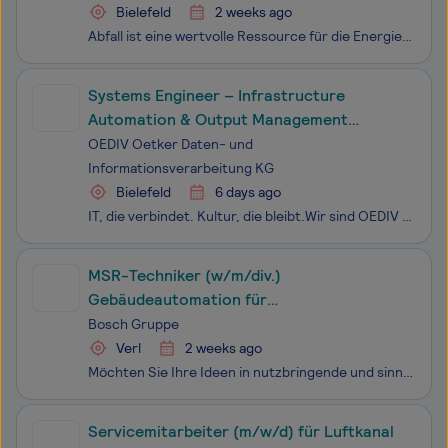
Bielefeld
2 weeks ago
Abfall ist eine wertvolle Ressource für die Energieerzeugung. In unserer Anlage am Standort Bielefeld nutzen wir sein Potenzial. Der verantwortungsvolle Umgang mit der Anlagentechnik fordert von allen Beschäftigten eine qualifizierte Ausbildung und stets aktuelles Fachwissen – entsprechend vielfälti
Systems Engineer – Infrastructure
Automation & Output Management
(m/w/d)
OEDIV Oetker Daten- und
Informationsverarbeitung KG
Bielefeld
6 days ago
IT, die verbindet. Kultur, die bleibt.Wir sind OEDIV – Partner für IT-Infrastruktur und Managed Services im deutschen Mittelstand. Seit 30 Jahren leben wir echte Verbindung indem wir unsere Kunden mit tiefem technischen Know-how, viel Flexibilität und echtem Teamgeist begleiten.Unsere Schwerpunkte:
MSR-Techniker (w/m/div.)
Gebäudeautomation für
Bundeswehrobjekte – Gebiet Verl
Bosch Gruppe
Verl
2 weeks ago
Möchten Sie Ihre Ideen in nutzbringende und sinnvolle Technologien verwandeln? Ob im Bereich Mobility Solutions, Consumer Goods, Industrial Technology oder Energy and Building Technology - mit uns verbessern Sie die Lebensqualität der Menschen auf der ganzen Welt. Willkommen bei Bosch.Die Bosch Buil
Servicemitarbeiter (m/w/d) für Luftkanal