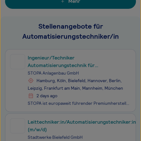
Mehr
Stellenangebote für
Automatisierungstechniker/in
Ingenieur/Techniker
Automatisierungstechnik für
Inbetriebnahme Außendienst (m/w/d)
STOPA Anlagenbau GmbH
Hamburg, Köln, Bielefeld, Hannover, Berlin,
Leipzig, Frankfurt am Main, Mannheim, München
2 days ago
STOPA ist europaweit führender Premiumhersteller automatisierter Lagersysteme für Bleche und Langgut sowie automatischer Parksysteme. Das Angebot reicht von Stand-alone-Anwendungen bis zu integrativen Automatisierungsmodulen. Das unabhängige Unternehmen mit seinen fast 350 Angestellten in Achern – D
Leittechniker:in/Automatisierungstechniker:in
(m/w/d)
Stadtwerke Bielefeld GmbH