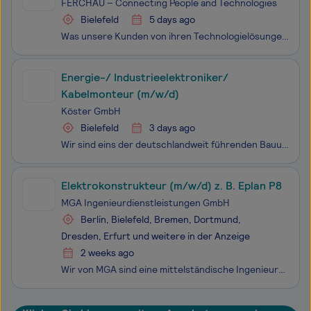
FERCHAU – Connecting People and Technologies
Bielefeld
5 days ago
Was unsere Kunden von ihren Technologielösungen erwarten? Das nächste Level! Das gelingt unserem Team bei FERCHAU Tag für Tag. Wir suchen dich: als Expert:in für unseren Kunden. Wir realisieren spannende Projekte für namhafte Anbieter und Entwickler von IT-Lösungen und übernehmen Verantwortung für k
Energie-/ Industrieelektroniker/
Kabelmonteur (m/w/d)
Köster GmbH
Bielefeld
3 days ago
Wir sind eins der deutschlandweit führenden Bauunternehmen im Hoch- und Tiefbau. Was uns als Familienunternehmen ausmacht, ist unser hoher Leistungsanspruch. Bei uns geben über 2.000 Mitarbeitende täglich ihr Bestes, um uns, unsere Kunden und die Branche nach vorn zu bringen. Wenn du gemeinsam mit u
Elektrokonstrukteur (m/w/d) z. B. Eplan P8
MGA Ingenieurdienstleistungen GmbH
Berlin, Bielefeld, Bremen, Dortmund,
Dresden, Erfurt und weitere in der Anzeige
2 weeks ago
Wir von MGA sind eine mittelständische Ingenieurgesellschaft – Mit Leidenschaft für Prozessautomatisierung und Steuerungstechnik entwickeln wir maßgeschneiderte Lösungen für unsere Kunden aus dem deutschen Maschinenbau. Wir beschäftigen uns mit der Konstruktion, der Programmierung und der Inbetrieb