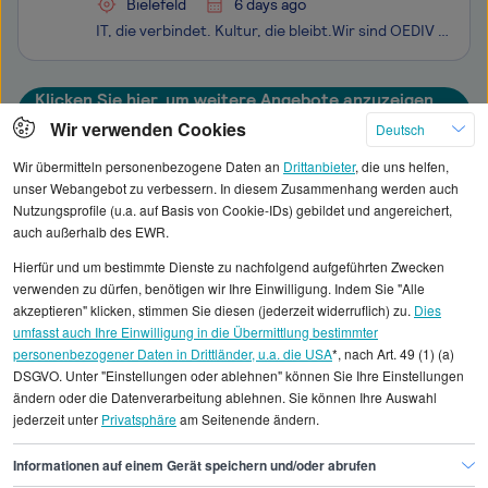
Bielefeld
6 days ago
IT, die verbindet. Kultur, die bleibt.Wir sind OEDIV – Partner für IT-Infrastruktur und Managed Services im deutschen Mittelstand. Seit 30 Jahren leben wir echte Verbindung indem wir unsere Kunden mit tiefem technischen Know-how, viel Flexibilität und echtem Teamgeist begleiten.Unsere Schwerpunkte:
Klicken Sie hier, um weitere Angebote anzuzeigen
Wir verwenden Cookies
Deutsch
Wir übermitteln personenbezogene Daten an
Drittanbieter
, die uns helfen,
unser Webangebot zu verbessern. In diesem Zusammenhang werden auch
Nutzungsprofile (u.a. auf Basis von Cookie-IDs) gebildet und angereichert,
Alle angezeigten Gehaltsdaten beruhen auf
auch außerhalb des EWR.
statistischen Erhebungen durch StepStone. Es sind
Hierfür und um bestimmte Dienste zu nachfolgend aufgeführten Zwecken
Durchschnittswerte und die Angaben können nicht
verwenden zu dürfen, benötigen wir Ihre Einwilligung. Indem Sie "Alle
einzelnen Stellenangeboten zugeordnet werden.
akzeptieren" klicken, stimmen Sie diesen (jederzeit widerruflich) zu.
Dies
umfasst auch Ihre Einwilligung in die Übermittlung bestimmter
personenbezogener Daten in Drittländer, u.a. die USA
*, nach Art. 49 (1) (a)
Gehaltsinformationen
IT
DSGVO. Unter "Einstellungen oder ablehnen" können Sie Ihre Einstellungen
Ingenieur/in Testautomatisierung
ändern oder die Datenverarbeitung ablehnen. Sie können Ihre Auswahl
jederzeit unter
Privatsphäre
am Seitenende ändern.
Ingenieur/in Testautomatisierung Bielefeld
Informationen auf einem Gerät speichern und/oder abrufen