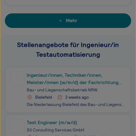
Mehr
Stellenangebote für Ingenieur/in
Testautomatisierung
Ingenieur/innen, Techniker/innen,
Meister/innen (w/m/d) der Fachrichtung
Elektrotechnik
Bau- und Liegenschaftsbetrieb NRW
Bielefeld
2 weeks ago
Die Niederlassung Bielefeld des Bau- und Liegenschaftsbetriebes des Landes Nordrhein‑Westfalen (BLB NRW) sucht zum nächstmöglichen Zeitpunkt Ingenieur/​innen, Techniker/​innen, Meister/​innen (w/m/d) der Fachrichtung Elektrotechnik Der Bau- und Liegenschaftsbetrieb NRW ist Eigentümer, Vermieter und
Test Engineer (m/w/d)
SII Consulting Services GmbH