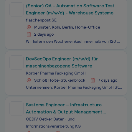
(Senior) QA - Automation Software Test
Engineer (m/w/d) - Warehouse Systeme
flaschenpost SE
Münster, Köln, Berlin, Home-Office
2 days ago
Wir liefern den Wocheneinkauf innerhalb von 120 Minuten zu unseren Kund:innen. Gemeinsam mit über 20.000 Kolleg:innen schaffen wir es, eine komplette Branche neu zu erfinden. Seit unserer Gründung im Jahr 2016 sind wir mittlerweile als Sofortlieferdienst für Getränke und Lebensmittel in nahezu allen
DevSecOps Engineer (m/w/d) für
maschinenbezogene Software
Körber Pharma Packaging GmbH
Schloß Holte-Stukenbrock
7 days ago
Unternehmen: Körber Pharma Packaging GmbH Standort: Schloß Holte-Stukenbrock, Nordrhein-Westfalen, DE Job ID: 8983 DevSecOps Engineer (m/w/d) für maschinenbezogene Software Wir sind Körber – ein internationaler Technologiekonzern mit rund 13.000 Mitarbeitern an über 100 Standorten weltweit und
Systems Engineer – Infrastructure
Automation & Output Management
(m/w/d)
OEDIV Oetker Daten- und
Informationsverarbeitung KG