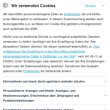
Klicken Sie hier, um weitere Angebote anzuzeigen
Wir verwenden Cookies
Deutsch
Wir übermitteln personenbezogene Daten an
Drittanbieter
, die uns helfen,
unser Webangebot zu verbessern. In diesem Zusammenhang werden auch
Nutzungsprofile (u.a. auf Basis von Cookie-IDs) gebildet und angereichert,
auch außerhalb des EWR.
Alle angezeigten Gehaltsdaten beruhen auf
Hierfür und um bestimmte Dienste zu nachfolgend aufgeführten Zwecken
statistischen Erhebungen durch StepStone. Es sind
verwenden zu dürfen, benötigen wir Ihre Einwilligung. Indem Sie "Alle
Durchschnittswerte und die Angaben können nicht
akzeptieren" klicken, stimmen Sie diesen (jederzeit widerruflich) zu.
Dies
umfasst auch Ihre Einwilligung in die Übermittlung bestimmter
einzelnen Stellenangeboten zugeordnet werden.
personenbezogener Daten in Drittländer, u.a. die USA
*, nach Art. 49 (1) (a)
DSGVO. Unter "Einstellungen oder ablehnen" können Sie Ihre Einstellungen
Gehaltsinformationen
IT
Automatisierer/in
ändern oder die Datenverarbeitung ablehnen. Sie können Ihre Auswahl
jederzeit unter
Privatsphäre
am Seitenende ändern.
Automatisierer/in Bielefeld
Informationen auf einem Gerät speichern und/oder abrufen
Personalisierte Anzeigen und Inhalte, Anzeigen- und
Finde den Job,
Inhaltsmessungen, Erkenntnisse über Zielgruppen und
Produktentwicklungen
der zu dir passt.
Fremdinhalte anzeigen (Soziale Netzwerke, Videos)