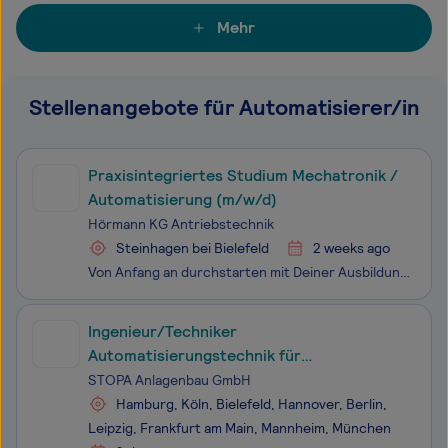
Mehr
Stellenangebote für Automatisierer/in
Praxisintegriertes Studium Mechatronik /
Automatisierung (m/w/d)
Hörmann KG Antriebstechnik
Steinhagen bei Bielefeld
2 weeks ago
Von Anfang an durchstarten mit Deiner Ausbildung bei Hörmann. Bei Hörmann - Europas führendem Anbieter für Tore, Türen, Zargen und Antriebe – erwarten Dich abwechslungsreiche Aufgabe, engagierte und motivierte Ausbilder:innen, ein tolles Team sowie unser hauseigenes Ausbildungsprogramm „
Ingenieur/Techniker
Automatisierungstechnik für
Inbetriebnahme Außendienst (m/w/d)
STOPA Anlagenbau GmbH
Hamburg, Köln, Bielefeld, Hannover, Berlin,
Leipzig, Frankfurt am Main, Mannheim, München