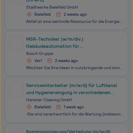
Stadtwerke Bielefeld GmbH
Bielefeld
2 weeks ago
Abfall ist eine wertvolle Ressource für die Energieerzeugung. In unserer Anlage am Standort Bielefeld nutzen wir sein Potenzial. Der verantwortungsvolle Umgang mit der Anlagentechnik fordert von allen Beschäftigten eine qualifizierte Ausbildung und stets aktuelles Fachwissen – entsprechend vielfälti
MSR-Techniker (w/m/div.)
Gebäudeautomation für
Bundeswehrobjekte – Gebiet Verl
Bosch Gruppe
Verl
2 weeks ago
Möchten Sie Ihre Ideen in nutzbringende und sinnvolle Technologien verwandeln? Ob im Bereich Mobility Solutions, Consumer Goods, Industrial Technology oder Energy and Building Technology - mit uns verbessern Sie die Lebensqualität der Menschen auf der ganzen Welt. Willkommen bei Bosch.Die Bosch Buil
Servicemitarbeiter (m/w/d) für Luftkanal
und Hygienereingung in verschiedenen
Anwendungsbereichen
Hamster Cleaning GmbH
Bielefeld
1 week ago
•Sie sind verantwortlich für die Wartung (insbesondere Luftkanalreinigung) von HLK-Anlagen: hauptsächlich in öffentlichen Gebäuden und Industrieumgebungen, aber auch in Wohnhäusern •Sie arbeiten alleine oder im Team und sind Ansprechpartner für den Kunden bei technischen Fragen •Sie wissen, wie ma
Kommissionierung/Verteilung (m/w/d)