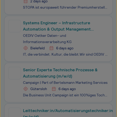
2 days ago
STOPA ist europaweit führender Premiumhersteller automatisierter Lagersysteme für Bleche und Langgut sowie automatischer Parksysteme. Das Angebot reicht von Stand-alone-Anwendungen bis zu integrativen Automatisierungsmodulen. Das unabhängige Unternehmen mit seinen fast 350 Angestellten in Achern – D
Systems Engineer – Infrastructure
Automation & Output Management
(m/w/d)
OEDIV Oetker Daten- und
Informationsverarbeitung KG
Bielefeld
6 days ago
IT, die verbindet. Kultur, die bleibt.Wir sind OEDIV – Partner für IT-Infrastruktur und Managed Services im deutschen Mittelstand. Seit 30 Jahren leben wir echte Verbindung indem wir unsere Kunden mit tiefem technischen Know-how, viel Flexibilität und echtem Teamgeist begleiten.Unsere Schwerpunkte:
Senior Experte Technische Prozesse &
Automatisierung (m/w/d)
Campaign | Part of Bertelsmann Marketing Services
Gütersloh
6 days ago
Die Business Unit Campaign ist ein 100%iges Tochterunternehmen von Bertelsmann und Teil der Division Bertelsmann Marketing Services. Seit mehr als 30 Jahren entwickeln wir als internationaler Dienstleistungsspezialist Marketing- und Kommunikationslösungen, die Menschen erreichen, Prozesse vereinfach
Leittechniker:in/Automatisierungstechniker:in
(m/w/d)