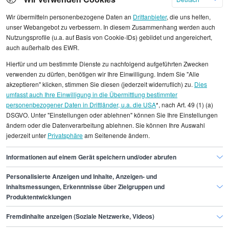
Wir übermitteln personenbezogene Daten an
Drittanbieter
, die uns helfen,
unser Webangebot zu verbessern. In diesem Zusammenhang werden auch
Nutzungsprofile (u.a. auf Basis von Cookie-IDs) gebildet und angereichert,
Alle angezeigten Gehaltsdaten beruhen auf
auch außerhalb des EWR.
statistischen Erhebungen durch StepStone. Es sind
Hierfür und um bestimmte Dienste zu nachfolgend aufgeführten Zwecken
Durchschnittswerte und die Angaben können nicht
verwenden zu dürfen, benötigen wir Ihre Einwilligung. Indem Sie "Alle
einzelnen Stellenangeboten zugeordnet werden.
akzeptieren" klicken, stimmen Sie diesen (jederzeit widerruflich) zu.
Dies
umfasst auch Ihre Einwilligung in die Übermittlung bestimmter
personenbezogener Daten in Drittländer, u.a. die USA
*, nach Art. 49 (1) (a)
Gehaltsinformationen
Marketing
DSGVO. Unter "Einstellungen oder ablehnen" können Sie Ihre Einstellungen
Senior E-Commerce Manager/in
ändern oder die Datenverarbeitung ablehnen. Sie können Ihre Auswahl
jederzeit unter
Privatsphäre
am Seitenende ändern.
Senior E-Commerce Manager/in Dortmund
Informationen auf einem Gerät speichern und/oder abrufen
Personalisierte Anzeigen und Inhalte, Anzeigen- und
Finde den Job,
Inhaltsmessungen, Erkenntnisse über Zielgruppen und
Produktentwicklungen
der zu dir passt.
Fremdinhalte anzeigen (Soziale Netzwerke, Videos)