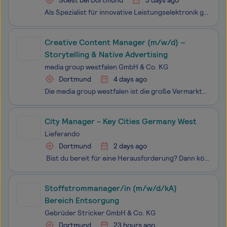
Soest bei Dortmund
3 days ago
Als Spezialist für innovative Leistungselektronik gestalten wir maßgeschneiderte Lösungen für die Zukunft in den Bereichen Automobil, Industrie, Medizin, Datencenter und Telekommunikation. Seit 2003 sind wir Teil der weltweit agierenden Delta Gruppe, die mit rund 80.000 Mitarbeitenden globale Maßstä
Creative Content Manager (m/w/d) –
Storytelling & Native Advertising
media group westfalen GmbH & Co. KG
Dortmund
4 days ago
Die media group westfalen ist die große Vermarktungsallianz der vier Medienhäuser im Herzen Westfalens: Lensing Media, Medienhaus Bauer, rubens und temmingmedia. Das digitale Portfolio umfasst neben den wachstumsstarken Tageszeitungsportalen und E-Paper auch das Reichweitenportal RUHR24 inklusive de
City Manager - Key Cities Germany West
Lieferando
Dortmund
2 days ago
Bist du bereit für eine Herausforderung? Dann könnte Just Eat Takeaway.com/ Lieferando der richtige Ort für dich sein. Wir sind eine weltweit führende Online-Plattform für Essenslieferungen und unsere Vision ist es, die Bequemlichkeit des Alltags zu verbessern. Egal, ob es um ein Festessen am
Stoffstrommanager/in (m/w/d/kA)
Bereich Entsorgung
Gebrüder Stricker GmbH & Co. KG
Dortmund
23 hours ago