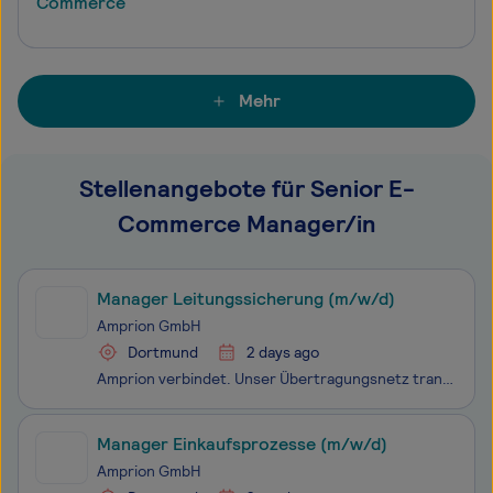
Commerce
Mehr
Stellenangebote für Senior E-
Commerce Manager/in
Manager Leitungssicherung (m/w/d)
Amprion GmbH
Dortmund
2 days ago
Amprion verbindet. Unser Übertragungsnetz transportiert Strom für 29 Millionen Menschen in einem Gebiet von der Nordsee bis zu den Alpen. Dort wird ein Drittel der deutschen Wirtschaftsleistung erzeugt. Unsere Leitungen sind Lebensadern der Gesellschaft. Wir halten unser Netz stabil und sicher - und
Manager Einkaufsprozesse (m/w/d)
Amprion GmbH