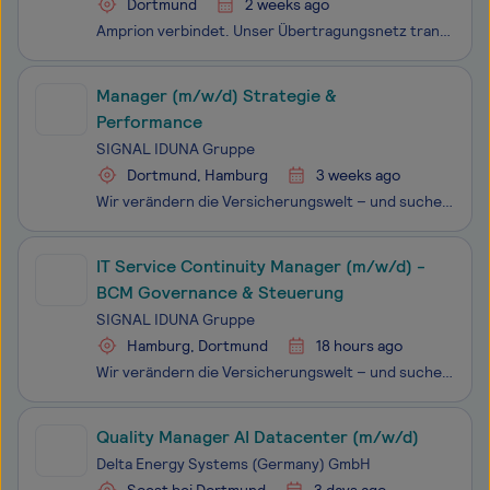
Dortmund
2 weeks ago
Amprion verbindet. Unser Übertragungsnetz transportiert Strom für 29 Millionen Menschen in einem Gebiet von der Nordsee bis zu den Alpen. Dort wird ein Drittel der deutschen Wirtschaftsleistung erzeugt. Unsere Leitungen sind Lebensadern der Gesellschaft. Wir halten unser Netz stabil und sicher - und
Manager (m/w/d) Strategie &
Performance
SIGNAL IDUNA Gruppe
Dortmund, Hamburg
3 weeks ago
Wir verändern die Versicherungswelt – und suchen dich, um die Zukunft mitzugestalten. Als einer der größten deutschen Versicherer und Finanzdienstleister mit Hauptsitz in Hamburg und Dortmund haben wir uns in den letzten Jahren grundlegend transformiert. Unsere moderne und agile Arbeitswelt, in der
IT Service Continuity Manager (m/w/d) -
BCM Governance & Steuerung
SIGNAL IDUNA Gruppe
Hamburg, Dortmund
18 hours ago
Wir verändern die Versicherungswelt – und suchen dich, um die Zukunft mitzugestalten. Als einer der größten deutschen Versicherer und Finanzdienstleister mit Hauptsitz in Hamburg und Dortmund haben wir uns in den letzten Jahren grundlegend transformiert. Unsere moderne und agile Arbeitswelt, in der
Quality Manager AI Datacenter (m/w/d)
Delta Energy Systems (Germany) GmbH