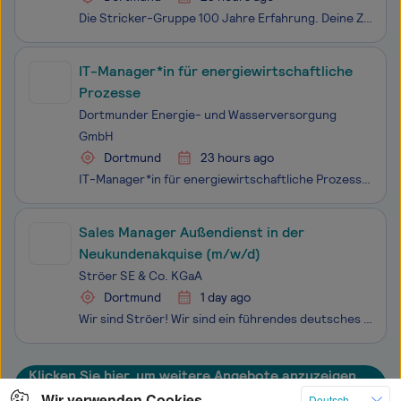
Die Stricker-Gruppe 100 Jahre Erfahrung. Deine Zukunft. Die Stricker-Gruppe mit Sitz in Dortmund ist seit über 100 Jahren im Bau- und Baustoffbereich zuhause – und dabei alles andere als altmodisch. Mit sieben Stammunternehmen und 13 Beteiligungs­gesellschaften bieten wir Ihnen spannende Einblicke
IT-Manager*in für energiewirt­schaft­liche
Prozesse
Dortmunder Energie- und Wasserversorgung
GmbH
Dortmund
23 hours ago
IT-Manager*in für energiewirtschaftliche Prozesse Wir stehen als modernes Energieversorgungsunternehmen mit rund 1.000 Mitarbeiterinnen und Mitarbeitern für die optimale Kombination aus zukunftsweisenden Dienstleistungen und dem Know-how eines lokalen Energieversorgers. Ob Strom, Erdgas, Wärme oder
Sales Manager Außendienst in der
Neukundenakquise (m/w/d)
Ströer SE & Co. KGaA
Dortmund
1 day ago
Wir sind Ströer! Wir sind ein führendes deutsches Medienhaus und setzen auf die Stärken des Out-of-Home (OOH) Geschäfts unterstützt durch die flankierenden Geschäftsfelder Digital & Dialog Media und DaaS & E-Commerce. Mit unserer OOH-plus-Strategie machen wir mehr aus jedem Kommunikationskon
Klicken Sie hier, um weitere Angebote anzuzeigen
Wir verwenden Cookies
Deutsch