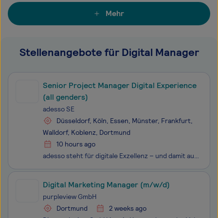
Mehr
Stellenangebote für Digital Manager
Senior Project Manager Digital Experience
(all genders)
adesso SE
Düsseldorf, Köln, Essen, Münster, Frankfurt,
Walldorf, Koblenz, Dortmund
10 hours ago
adesso steht für digitale Exzellenz – und damit auch für vielfältige Entwicklungsmöglichkeiten für alle adessi. Wir wachsen gemeinsam und lernen voneinander: in anspruchsvollen Projekten, interdisziplinären Teams und mit zielgerichteten Trainingsangeboten. Wir haben IT im Herzen und den Erfolg unser
Digital Marketing Manager (m/w/d)
purpleview GmbH
Dortmund
2 weeks ago