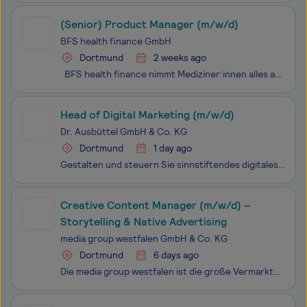
(Senior) Product Manager (m/w/d)
BFS health finance GmbH
Dortmund
2 weeks ago
BFS health finance nimmt Mediziner:innen alles ab, was Zeit frisst: Vom Zahlungsstrommanagement über die Sicherung von Honoraren bis hin zur Beratung im Praxismanagement. BFS vertrauen tausende Zahnärzt:innen, Ärzt:innen, Tierärzt:innen, Dentallabore, medizinische Versorgungszentren sowie Che
Head of Digital Marketing (m/w/d)
Dr. Ausbüttel GmbH & Co. KG
Dortmund
1 day ago
Gestalten und steuern Sie sinnstiftendes digitales Marketing mit echtem Impact für unsere Wundauflagen und digitalen Produkte in Dortmund!Um einen Beitrag zu leisten, Wunden bezahlbar zu heilen, entwickeln und vermarkten wir bei Dr. Ausbüttel GmbH & Co. KG in Dortmund Produkte und Services zur W
Creative Content Manager (m/w/d) –
Storytelling & Native Advertising
media group westfalen GmbH & Co. KG
Dortmund
6 days ago
Die media group westfalen ist die große Vermarktungsallianz der vier Medienhäuser im Herzen Westfalens: Lensing Media, Medienhaus Bauer, rubens und temmingmedia. Das digitale Portfolio umfasst neben den wachstumsstarken Tageszeitungsportalen und E-Paper auch das Reichweitenportal RUHR24 inklusive de