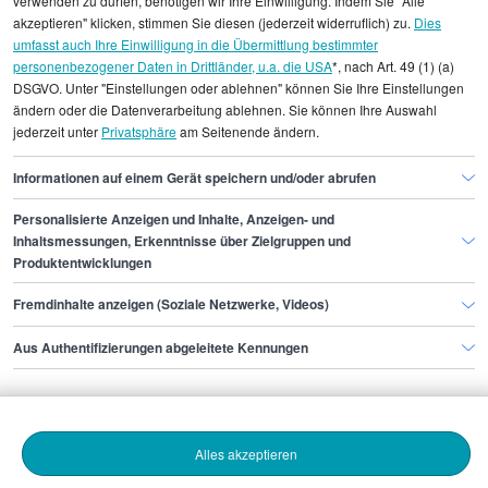
verwenden zu dürfen, benötigen wir Ihre Einwilligung. Indem Sie "Alle
Durchschnittswerte und die Angaben können nicht
akzeptieren" klicken, stimmen Sie diesen (jederzeit widerruflich) zu.
Dies
umfasst auch Ihre Einwilligung in die Übermittlung bestimmter
einzelnen Stellenangeboten zugeordnet werden.
personenbezogener Daten in Drittländer, u.a. die USA
*, nach Art. 49 (1) (a)
DSGVO. Unter "Einstellungen oder ablehnen" können Sie Ihre Einstellungen
Gehaltsinformationen
Marketing
Digital Manager
ändern oder die Datenverarbeitung ablehnen. Sie können Ihre Auswahl
jederzeit unter
Privatsphäre
am Seitenende ändern.
Digital Manager Dortmund
Informationen auf einem Gerät speichern und/oder abrufen
Personalisierte Anzeigen und Inhalte, Anzeigen- und
Finde den Job,
Inhaltsmessungen, Erkenntnisse über Zielgruppen und
Produktentwicklungen
der zu dir passt.
Fremdinhalte anzeigen (Soziale Netzwerke, Videos)
Stepstone
Aus Authentifizierungen abgeleitete Kennungen
Bewerbende
Alles akzeptieren
Arbeitgebende