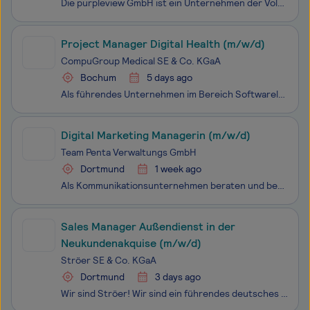
Die purpleview GmbH ist ein Unternehmen der Volaris-Gruppe und entwickelt mit dem empathy Online Bürgerbüro Software für digitale Bürgerkommunikation in der öffentlichen Verwaltung. Wir unterstützen Kommunen dabei, Bürgerservice, Beratung und fallabschließende Online-Sachbearbeitung digital, praxist
Project Manager Digital Health (m/w/d)
CompuGroup Medical SE & Co. KGaA
Bochum
5 days ago
Als führendes Unternehmen im Bereich Softwarelösungen für das Gesundheitswesen sind wir in 19 Ländern tätig und beschäftigen fast 9.000 engagierte Mitarbeitende. Du wirst in einem dynamischen und innovativen Umfeld arbeiten, das voller Möglichkeiten steckt. Mit Deinem Einsatz und Deiner Leidenschaft
Digital Marketing Managerin (m/w/d)
Team Penta Verwaltungs GmbH
Dortmund
1 week ago
Als Kommunikationsunternehmen beraten und begleiten wir Unternehmen, die digitale Zukunft zu antizipieren, Trends zu erkennen und starke Marken zu entwickeln. Mit unserem Team in Dortmund entwickeln wir agile Marken, digitale Plattformen und individualisierte Kommunikationsstrategien, die nachhaltig
Sales Manager Außendienst in der
Neukundenakquise (m/w/d)
Ströer SE & Co. KGaA
Dortmund
3 days ago
Wir sind Ströer! Wir sind ein führendes deutsches Medienhaus und setzen auf die Stärken des Out-of-Home (OOH) Geschäfts unterstützt durch die flankierenden Geschäftsfelder Digital & Dialog Media und DaaS & E-Commerce. Mit unserer OOH-plus-Strategie machen wir mehr aus jedem Kommunikationskon