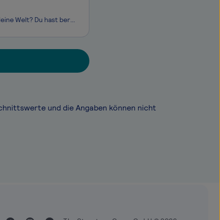
Kultur und Events sind dein Zuhause? Social-Media- und Online-Marketing sind deine Welt? Du hast bereits praktische Erfahrung im Marketing im Kultur- und Eventsektor? Du möchtest dazu beitragen die Standards für Kommunikation und Marketing von Kulturinstitutionen und Veranstaltern neu zu definieren?
chnittswerte und die Angaben können nicht