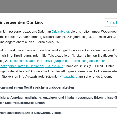
ir verwenden Cookies
Deutsc
mitteln personenbezogene Daten an
Drittanbieter
, die uns helfen, unser Webangeb
rn. In diesem Zusammenhang werden auch Nutzungsprofile (u.a. auf Basis von Co
 und angereichert, auch außerhalb des EWR.
und um bestimmte Dienste zu nachfolgend aufgeführten Zwecken verwenden zu dür
 wir Ihre Einwilligung. Indem Sie "Alle akzeptieren" klicken, stimmen Sie diesen (j
älter in Dortmund
ich) zu.
Dies umfasst auch Ihre Einwilligung in die Übermittlung bestimmter
bezogener Daten in Drittländer, u.a. die USA
*, nach Art. 49 (1) (a) DSGVO. Unter
lungen oder ablehnen" können Sie Ihre Einstellungen ändern oder die Datenverarb
 du in Dortmund
. Sie können Ihre Auswahl jederzeit unter
Privatsphäre
am Seitenende ändern.
kannst aber mit einem Gehalt
nittsgehalt liegt bei 54.900
54
ionen auf einem Gerät speichern und/oder abrufen
t und 19 € in der Stunde.*Für
auf StepStone.de in Dortmund
isierte Anzeigen und Inhalte, Anzeigen- und Inhaltsmessungen, Erkenntnisse ü
pen und Produktentwicklungen
obs auch für Teilzeitstellen
ls Head of Social Media in
min.
46.400
€
alte anzeigen (Soziale Netzwerke, Videos)
.de ebenfalls fündig.