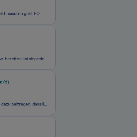
UNSERE REISE Als einer der führenden deutschen Onlineshops für Fotografie-Enthusiasten geht FOTO HAMER immer wieder neue innovative Wege. Wir sind unverändert ein Familienunternehmen seit dem Jahr 1910 und verpflichten wir uns der Innovation, anstelle der Tradition. 100% Forward Thinking, 100% Pe
- Sie sind zuständig für die Eingabe und Pflege der Stammdaten und ergänzen bzw. bereiten katalogrelevante Artikeldaten auf. - In Ihrer Tätigkeit sind Sie zuständig für die textliche und optische Darstellung unserer Produkte in unserem Online-Shop. - Sie gewährleisten eine konstant zuverlässige Da
m/d)
Du liebst es, Menschen zu begeistern, weißt wie man Türen öffnet und willst aktiv dazu beitragen, dass likeyaa weiter wächst? Dann bist du bei uns genau richtig.