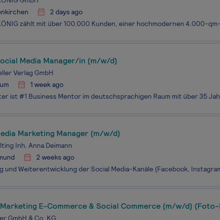
ÖNIG GmbH
enkirchen
2 days ago
Social Media Manager/in (m/w/d)
ller Verlag GmbH
hum
1 week ago
Media Marketing Manager (m/w/d)
ting Inh. Anna Deimann
mund
2 weeks ago
 Marketing E-Commerce & Social Commerce (m/w/d) (Foto-
er GmbH & Co. KG