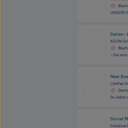
Boc
Daten- 
AGON G
Boc
New Bus
LikeYaa 
Dort
Social 
Initiativ