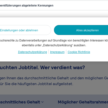
entifizierungen abgeleitete Kennungen
ocial Media
sammelten Daten. Dein
Einstellungen oder ablehnen
Alles akzeptieren
en, Branche, Selbstständigkeit
gütungssystems.
uchsrechte zu Datenverarbeitungen auf Grundlage von berechtigten Interessen k
ebenfalls unter „Datenschutzerklärung“ ausüben.
Datenschutzerklärung
Impressum
Cookie Richtlinie
uchten Jobtitel. Wer verdient was?
igen Ihnen das durchschnittliche Gehalt und den möglichen 
r Sie die häufigsten Jobtitel aufgelistet.
schnittliches Gehalt
Möglicher Gehaltsrahme