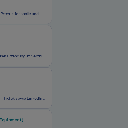
BANNERKÖNIG zählt mit über 100.000 Kunden, einer hochmodernen 4.000-qm-Produktionshalle und modernster Technologie zu den führenden Druckereien Deutschlands. Doch wir haben noch größere Ziele: Wir wollen eine der führenden Online-Druckereien in Europa werden. Dafür entwickeln wir uns kontinuierlich
Dirk Kreuter ist #1 Business Mentor im deutschsprachigen Raum mit über 35 Jahren Erfahrung im Vertrieb. Er entwickelt praxisorientierte Trainings- und Weiterbildungsformate für Unternehmen und Selbstständige mit Fokus auf strukturierte Verkaufsprozesse und nachhaltiges Wachstum. Wenn auch du unseren
Betreuung und Weiterentwicklung der Social Media-Kanäle (Facebook, Instagram, TikTok sowie LinkedIn) Recherche nach interessanten Themen und Erstellung der Redaktionspläne Content Gestaltung und Produktion in Form von Posts und Videos Du planst, steuerst und evaluierst Social Media-Kampagnen, wer
Equipment)