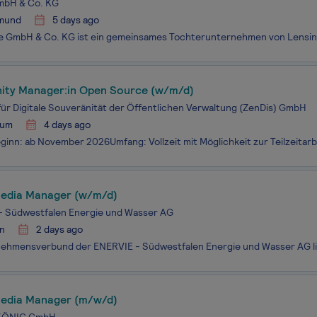
mbH & Co. KG
mund
5 days ago
ty Manager:in Open Source (w/m/d)
ür Digitale Souveränität der Öffentlichen Verwaltung (ZenDis) GmbH
hum
4 days ago
Media Manager (w/m/d)
- Südwestfalen Energie und Wasser AG
n
2 days ago
Media Manager (m/w/d)