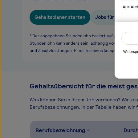
Aus Auth
Gehaltsplaner starten
Jobs für Head of S
* Der angegebene Stundenlohn basiert auf unseren ge
Stundenlohn kann anders sein, abhängig von Überstund
und Zusatzleistungen. Er ist Teil eines komplexen Ver
Widerspr
Gehaltsübersicht für die meist ges
Was können Sie in Ihrem Job verdienen? Wir ze
Berufsbezeichnungen. In der Tabelle haben wir fü
Berufsbezeichnung
Durch