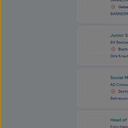
BANNERK
Gels
Junior 
BV Bestse
Boc
Social 
AD Consul
Dort
Head of
Foto Ham