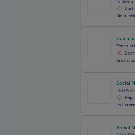
rumble G
Dort
Communi
Zentrum f
Boc
Social 
ENERVIE 
Hage
Social 