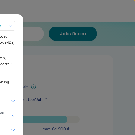
h
Jobs finden
ot zu
okie-IDs)
fen,
ederzeit
eitung
Mediangehalt
.900
€
brutto/Jahr *
ber
max.
64.900
€