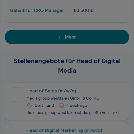
Gehalt für CRO Manager
63.500 €
Mehr
Stellenangebote für Head of Digital
Media
Head of Sales (m/w/d)
media group westfalen GmbH & Co. KG
Dortmund
1 week ago
Die media group westfalen ist die große Vermarktungsallianz der vier Medienhäuser im Herzen Westfalens: Lensing Media, Medienhaus Bauer, rubens und temmingmedia. Das digitale Portfolio umfasst neben den wachstumsstarken Tageszeitungsportalen und E-Paper auch das Reichweitenportal RUHR24 inklusive de
Head of Digital Marketing (m/w/d)