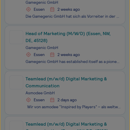
Gamegenic GmbH
Essen
2 weeks ago
Die Gamegenic GmbH hat sich als Vorreiter in der Spielzubehör-Branche etabliert, indem wir Spieler weltweit mit innovativen und einzigartigen Ideen von herausragender Qualität begeistern. Dank unseres hochkreativen Teams setzen wir auf Trend-setting-Ideen von bestechender Qualität und Liebe zum Deta
Head of Marketing (M/W/D) (Essen, NW,
DE, 45128)
Gamegenic GmbH
Essen
2 weeks ago
Gamegenic GmbH has established itself as a pioneer in the gaming accessories industry by inspiring gamers worldwide with innovative and unique ideas of outstanding quality. Thanks to our highly creative team, we focus on trend-setting ideas of captivating quality and attention to detail. Our product
Teamlead (m/w/d) Digital Marketing &
Communication
Asmodee GmbH
Essen
2 days ago
Wir von asmodee "Inspired by Players“ – als welt­weit füh­ren­de Grup­pe in der Spie­le­in­dus­trie er­schaf­fen, er­stel­len und ver­trei­ben Spiel­er­leb­nis­se für ein glo­ba­les Pub­li­kum. Un­se­re Spie­le er­zäh­len fas­zi­nie­ren­de Ge­schich­t
Teamlead (m/w/d) Digital Marketing &