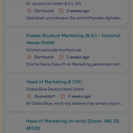
Dr. Ausbüttel GmbH & Co. KG
Dortmund
2 weeks ago
Gestalten und steuern Sie sinnstiftendes digitales Marketing mit echtem Impact für unsere Wundauflagen und digitalen Produkte in Dortmund!Um einen Beitrag zu leisten, Wunden bezahlbar zu heilen, entwickeln und vermarkten wir bei Dr. Ausbüttel GmbH & Co. KG in Dortmund Produkte und Services zur W
Duales Studium Marketing (B.A.) - Coconut
Heads GmbH
IU Internationale Hochschule
Dortmund
2 weeks ago
Starte Deine Zukunft im Marketing gemeinsam mit der Coconut Heads GmbH und der IU Internationalen Hochschule. Im Dualen Studium verbindest Du praktische Arbeit im Unternehmen mit Lehrveranstaltungen an zwei Tagen pro Woche am Campus. Interaktive Lehrmaterialien unterstützen Dich dabei
Head of Marketing & CVC
Global Blue Deutschland GmbH
Dusseldorf
2 weeks ago
At Global Blue, we firmly believe that enhancing the shopping experience drives performance. Our mission is to seamlessly connect shoppers and brands worldwide by simplifying the shopping experience and boosting retailer performance. With over 40 years of industry expertise, we have pioneered Tax F
Head of Marketing (m/w/d) (Essen, NW, DE,
45128)