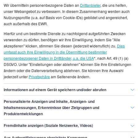
Wir übermitteln personenbezogene Daten an
Drittanbieter
, die uns helfen,
unser Webangebot zu verbessern. In diesem Zusammenhang werden auch
Nutzungsprofile (u.a. auf Basis von Cookie-IDs) gebildet und angereichert,
auch außerhalb des EWR.
Alle angezeigten Gehaltsdaten beruhen auf
Hierfür und um bestimmte Dienste zu nachfolgend aufgeführten Zwecken
statistischen Erhebungen durch StepStone. Es sind
verwenden zu dürfen, benötigen wir Ihre Einwilligung. Indem Sie "Alle
Durchschnittswerte und die Angaben können nicht
akzeptieren" klicken, stimmen Sie diesen (jederzeit widerruflich) zu.
Dies
umfasst auch Ihre Einwilligung in die Übermittlung bestimmter
einzelnen Stellenangeboten zugeordnet werden.
personenbezogener Daten in Drittländer, u.a. die USA
*, nach Art. 49 (1) (a)
DSGVO. Unter "Einstellungen oder ablehnen" können Sie Ihre Einstellungen
Gehaltsinformationen
Marketing
ändern oder die Datenverarbeitung ablehnen. Sie können Ihre Auswahl
jederzeit unter
Privatsphäre
am Seitenende ändern.
Head of Digital Media
Head of Digital Media Dortmund
Informationen auf einem Gerät speichern und/oder abrufen
Personalisierte Anzeigen und Inhalte, Anzeigen- und
Finde den Job,
Inhaltsmessungen, Erkenntnisse über Zielgruppen und
Produktentwicklungen
der zu dir passt.
Fremdinhalte anzeigen (Soziale Netzwerke, Videos)
Stepstone
Aus Authentifizierungen abgeleitete Kennungen