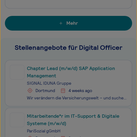
Mehr
Stellenangebote für Digital Officer
Chapter Lead (m/w/d) SAP Application
Management
SIGNAL IDUNA Gruppe
Dortmund
4 weeks ago
Wir verändern die Versicherungswelt – und suchen dich, um die Zukunft mitzugestalten. Als einer der größten deutschen Versicherer und Finanzdienstleister mit Hauptsitz in Hamburg und Dortmund haben wir uns in den letzten Jahren grundlegend transformiert. Unsere moderne und agile Arbeitswelt, in der
Mitarbeitende*r im IT-Support & Digitale
Systeme (m/w/d)
PariSozial gGmbH