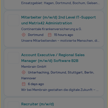
Einsatzgebiet: Hagen, Dortmund, Bochum, Gelsenkirchen, Lippstadt, Soest, Hamm, Werl Ein Job, der Leben, Werte und die Umwelt schützt? Den finden Sie bei uns! Minimax gehört zu den Marktführern im Brandschutz und steht in der Branche weltweit für innovative Technologien und exzellente Forschung. Freu
Mitarbeiter (m/w/d) 2nd Level IT-Support
und Matrix42 Administration
Continentale Krankenversicherung a.G.
Dortmund
15 hours ago
Unsere Mitarbeitenden – motivierte Menschen, die zu uns passen. Denn wir geben ihnen Raum, damit sie ihre individuellen Stärken einsetzen und Verantwortung übernehmen können. Bereichern Sie unser Team, wachsen Sie über sich hinaus und gestalten Sie gemeinsam mit uns die Zukunft der Continentale, EUR
Account Executive / Regional Sales
Manager (m/w/d) Software B2B
Membrain GmbH
Unterhaching, Dortmund, Stuttgart, Berlin,
Hannover
6 days ago
Wir bei Membrain gestalten die digitale Zukunft – mit innovativer Standardsoftware, kreativen Köpfen und echter Leidenschaft für Technologie. Seit unserer Gründung 2004 entwickeln wir zukunftsweisende B2B-Lösungen im Bereich Business-Apps, Standard-SAP-Module und mobile Datenerfassung. Unsere plattf
Recruiter (m/w/d)