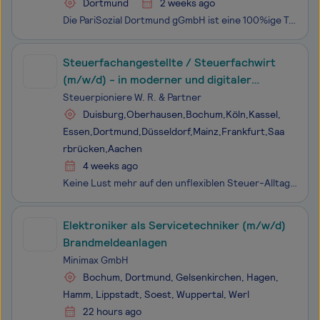
Dortmund
2 weeks ago
Die PariSozial Dortmund gGmbH ist eine 100%ige Tochter des Paritätischen Wohlfahrtsverbands NRW und engagiert sich mit vielfältigen sozialen Dienstleistungen in Dortmund. Wir beschäftigen rund 180 Mitarbeitende und stehen für ein inklusives, solidarisches und professionelles Miteinander. Unser Ziel
Steuerfachangestellte / Steuerfachwirt
(m/w/d) - in moderner und digitaler
Kanzlei
Steuerpioniere W. R. & Partner
Duisburg,Oberhausen,Bochum,Köln,Kassel,
Essen,Dortmund,Düsseldorf,Mainz,Frankfurt,Saa
rbrücken,Aachen
4 weeks ago
Keine Lust mehr auf den unflexiblen Steuer-Alltag? Steuer-Pioniere - moderne & digitale Kanzlei - sucht Unterstützung durch motivierte Steuerfachangestellte / Steuerfachwirte (m/w/d) in Voll- oder Teilzeit für unser Team. Steuer-Pioniere hat deinen Traumjob! interessante und abwechslu
Elektroniker als Servicetechniker (m/w/d)
Brandmeldeanlagen
Minimax GmbH
Bochum, Dortmund, Gelsenkirchen, Hagen,
Hamm, Lippstadt, Soest, Wuppertal, Werl
22 hours ago