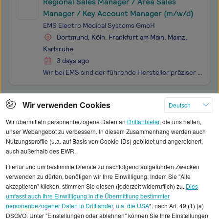
Regional Sales Manager / Area Sales
Manager / Key Account Manager (m/w/d)
EMS Electro Medical Systems GmbH
Dortmund, Köln, Frankfurt am Main, Mainz,
Karlsruhe
3 days ago
Wir bei EMS sind der führende Hersteller präziser medizinischer Geräte für die Dentalprophylaxe, Orthopädie und Urologie. Als Marktführer im Bereich Medizintechnik stehen wir für Qualität, Kundenorientierung und Innovation. Das Konzept der Guided Biofilm Therapy (GBT) steht im Bereich Dental für die
Klicken Sie hier, um weitere Angebote anzuzeigen
Wir verwenden Cookies
Deutsch
Wir übermitteln personenbezogene Daten an
Drittanbieter
, die uns helfen,
unser Webangebot zu verbessern. In diesem Zusammenhang werden auch
Nutzungsprofile (u.a. auf Basis von Cookie-IDs) gebildet und angereichert,
auch außerhalb des EWR.
Alle angezeigten Gehaltsdaten beruhen auf
Hierfür und um bestimmte Dienste zu nachfolgend aufgeführten Zwecken
statistischen Erhebungen durch StepStone. Es sind
verwenden zu dürfen, benötigen wir Ihre Einwilligung. Indem Sie "Alle
Durchschnittswerte und die Angaben können nicht
akzeptieren" klicken, stimmen Sie diesen (jederzeit widerruflich) zu.
Dies
umfasst auch Ihre Einwilligung in die Übermittlung bestimmter
einzelnen Stellenangeboten zugeordnet werden.
personenbezogener Daten in Drittländer, u.a. die USA
*, nach Art. 49 (1) (a)
DSGVO. Unter "Einstellungen oder ablehnen" können Sie Ihre Einstellungen