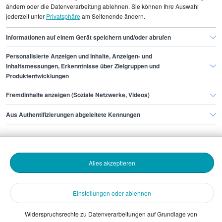
Gehaltsinformationen
Marketing
Digital Officer
ändern oder die Datenverarbeitung ablehnen. Sie können Ihre Auswahl
jederzeit unter
Privatsphäre
am Seitenende ändern.
Digital Officer Dortmund
Informationen auf einem Gerät speichern und/oder abrufen
Personalisierte Anzeigen und Inhalte, Anzeigen- und
Finde den Job,
Inhaltsmessungen, Erkenntnisse über Zielgruppen und
Produktentwicklungen
der zu dir passt.
Fremdinhalte anzeigen (Soziale Netzwerke, Videos)
Stepstone
Aus Authentifizierungen abgeleitete Kennungen
Bewerbende
Alles akzeptieren
Arbeitgebende
Einstellungen oder ablehnen
Download
Widerspruchsrechte zu Datenverarbeitungen auf Grundlage von