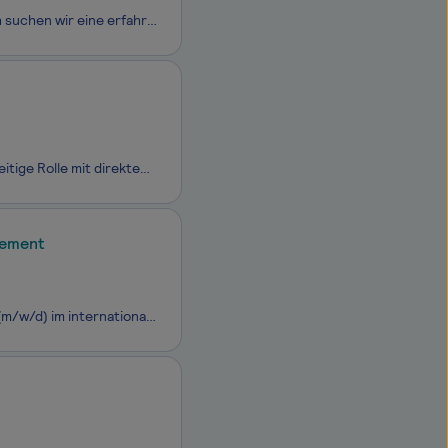
Für eine erfolgreiche, familiengeführte Unternehmensgruppe im Raum Gütersloh suchen wir eine erfahrene Persönlichkeit für den HR-Bereich. Das Unternehmen beschäftigt mehrere hundert Mitarbeitende und wächst seit vielen Jahren kontinuierlich. Mit mehreren Standorten und einer klaren Zukunftsstra
Du möchtest mehr als klassische Personalarbeit? Bei uns erwartet dich eine vielseitige Rolle mit direktem Einfluss auf unsere Unternehmenskultur und unser Wachstum. Du gewinnst neue Talente für unser Team, begleitest unsere Mitarbeitenden entlang ihres gesamten Karrierewegs, unterstützt die Geschäft
gement
Im International Office ist die folgende Position zu besetzen: Sachbearbeiter*in (m/w/d) im internationalen Veranstaltungsmanagement Kennziffer: Tech26177 Start: nächstmöglich Teilzeit 50 % Vergütung nach E9a TV-L unbefristet