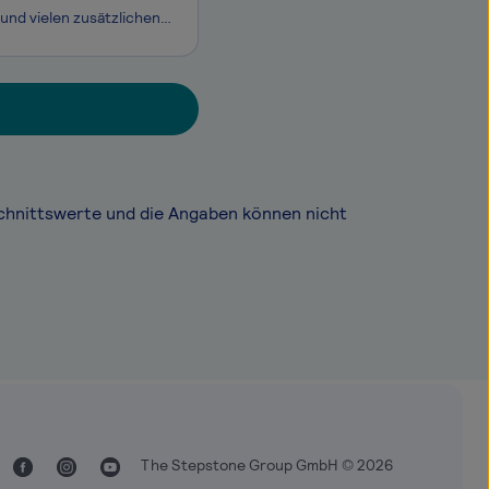
Unique bietet dir einen sicheren Arbeitsplatz miteinem attraktiven Gehaltspaket und vielen zusätzlichen Benefits. Denn du sollst Dich im Job wohlfühlen. Deine Zukunft ist unsere Aufgabe. Mit Unique hast du einen festen Hafen - heute und in Zukunft. Werde auch du Teil unseres Teams. Bis gleich!
chnittswerte und die Angaben können nicht
The Stepstone Group GmbH © 2026