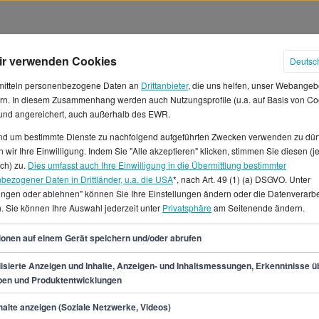
ir verwenden Cookies
Deutsc
mitteln personenbezogene Daten an
Drittanbieter
, die uns helfen, unser Webangeb
rn. In diesem Zusammenhang werden auch Nutzungsprofile (u.a. auf Basis von Co
 und angereichert, auch außerhalb des EWR.
und um bestimmte Dienste zu nachfolgend aufgeführten Zwecken verwenden zu dür
 wir Ihre Einwilligung. Indem Sie "Alle akzeptieren" klicken, stimmen Sie diesen (j
hälter in Bielefeld
ich) zu.
Dies umfasst auch Ihre Einwilligung in die Übermittlung bestimmter
bezogener Daten in Drittländer, u.a. die USA
*, nach Art. 49 (1) (a) DSGVO. Unter
lungen oder ablehnen" können Sie Ihre Einstellungen ändern oder die Datenverarb
st in Bielefeld arbeiten? Ein
. Sie können Ihre Auswahl jederzeit unter
Privatsphäre
am Seitenende ändern.
 16 € sind durchaus
chnittsgehalt von rund 47.500
47
ionen auf einem Gerät speichern und/oder abrufen
liegt, und die Untergrenze bei
t/in Ausbildung interessierst,
isierte Anzeigen und Inhalte, Anzeigen- und Inhaltsmessungen, Erkenntnisse ü
pen und Produktentwicklungen
lefeld
ellenangebote verschiedener
min.
41.300
€
alte anzeigen (Soziale Netzwerke, Videos)
msstellen für Referent/in