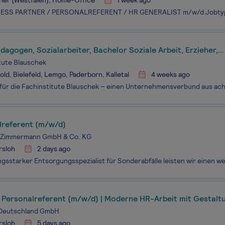
her (Westfalen), Home-Office
1 week ago
dagogen, Sozialarbeiter, Bachelor Soziale Arbeit, Erzieher,
ehungspfleger oder Psychologen (m/w/d) in der stationären 
tute Blauschek
ld, Bielefeld, Lemgo, Paderborn, Kalletal
4 weeks ago
lreferent (m/w/d)
 Zimmermann GmbH & Co. KG
rsloh
2 days ago
) Personalreferent (m/w/d) | Moderne HR-Arbeit mit Gestalt
Deutschland GmbH
rsloh
5 days ago