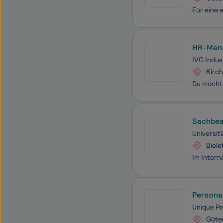
HR-Mana
IVG Indus
Kirc
Sachbea
Universitä
Biele
Persona
Unique P
Güte