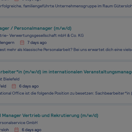
ger / Personalmanager (m/w/d)
trie- Verwertungsgesellschaft mbH & Co. KG
hlengern
7 days ago
rbeiter*in (m/w/d) im internationalen Veranstaltungsmana
t Bielefeld
feld
6 days ago
l Manager Vertrieb und Rekrutierung (m/w/d)
ersonalservice GmbH
rsloh
6 days ago