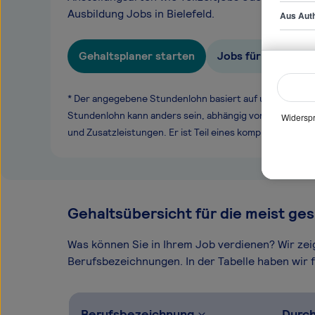
Ausbildung Jobs in Bielefeld.
Aus Auth
Gehaltsplaner starten
Jobs für Referent/
* Der angegebene Stundenlohn basiert auf unseren ge
Stundenlohn kann anders sein, abhängig von Überstund
Widerspr
und Zusatzleistungen. Er ist Teil eines komplexen Ver
Gehaltsübersicht für die meist ges
Was können Sie in Ihrem Job verdienen? Wir ze
Berufsbezeichnungen. In der Tabelle haben wir fü
Berufsbezeichnung
Durch