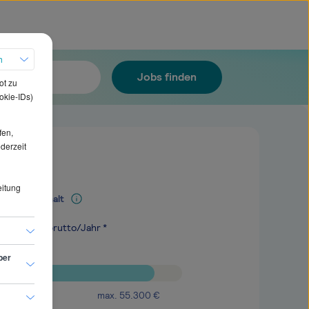
h
Jobs finden
ot zu
okie-IDs)
fen,
ederzeit
eitung
Mediangehalt
.500
€
brutto/Jahr *
ber
max.
55.300
€