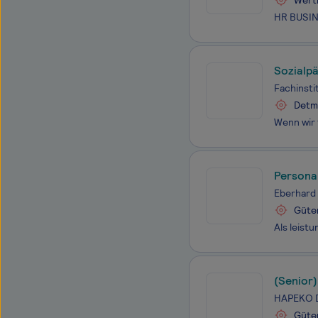
Wert
Sozialpä
Heilerzi
Fachinsti
Detmo
Persona
Eberhard
Güte
(Senior
HAPEKO 
Güte