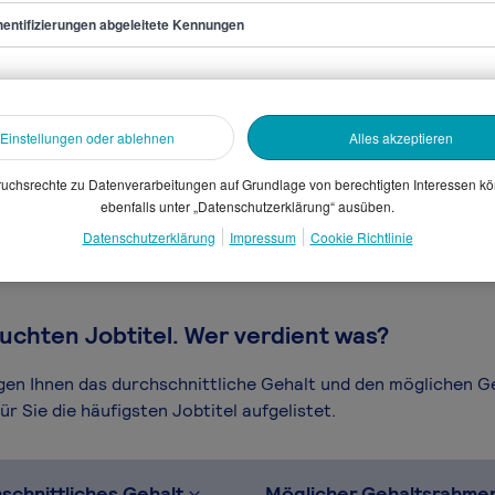
entifizierungen abgeleitete Kennungen
in Ausbildung
Einstellungen oder ablehnen
Alles akzeptieren
sammelten Daten. Dein
en, Branche, Selbstständigkeit
uchsrechte zu Datenverarbeitungen auf Grundlage von berechtigten Interessen k
ebenfalls unter „Datenschutzerklärung“ ausüben.
gütungssystems.
Datenschutzerklärung
Impressum
Cookie Richtlinie
uchten Jobtitel. Wer verdient was?
igen Ihnen das durchschnittliche Gehalt und den möglichen 
r Sie die häufigsten Jobtitel aufgelistet.
schnittliches Gehalt
Möglicher Gehaltsrahme