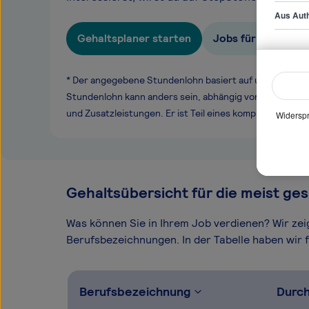
Aus Auth
Gehaltsplaner starten
Jobs für Purseret
* Der angegebene Stundenlohn basiert auf unseren ge
Stundenlohn kann anders sein, abhängig von Überstund
und Zusatzleistungen. Er ist Teil eines komplexen Ver
Widerspr
Gehaltsübersicht für die meist ges
Was können Sie in Ihrem Job verdienen? Wir ze
Berufsbezeichnungen. In der Tabelle haben wir fü
Berufsbezeichnung
Durch