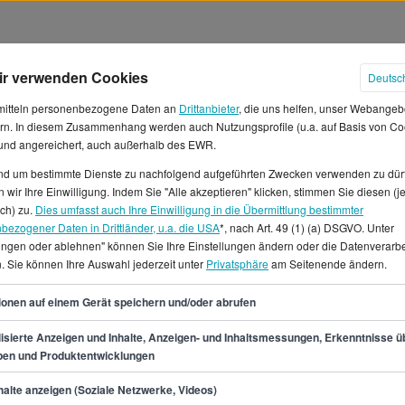
ir verwenden Cookies
Deutsc
mitteln personenbezogene Daten an
Drittanbieter
, die uns helfen, unser Webangeb
rn. In diesem Zusammenhang werden auch Nutzungsprofile (u.a. auf Basis von Co
 und angereichert, auch außerhalb des EWR.
und um bestimmte Dienste zu nachfolgend aufgeführten Zwecken verwenden zu dür
 wir Ihre Einwilligung. Indem Sie "Alle akzeptieren" klicken, stimmen Sie diesen (j
elefeld
ich) zu.
Dies umfasst auch Ihre Einwilligung in die Übermittlung bestimmter
bezogener Daten in Drittländer, u.a. die USA
*, nach Art. 49 (1) (a) DSGVO. Unter
lungen oder ablehnen" können Sie Ihre Einstellungen ändern oder die Datenverarb
ätig bist, mit einem
. Sie können Ihre Auswahl jederzeit unter
Privatsphäre
am Seitenende ändern.
 Der Stundenlohn beläuft sich
 die 3.866 € verdienen.*
46
ionen auf einem Gerät speichern und/oder abrufen
n 39.000 € und 56.100 €.Für
ne.de in Bielefeld 0
isierte Anzeigen und Inhalte, Anzeigen- und Inhaltsmessungen, Erkenntnisse ü
pen und Produktentwicklungen
 auch für Teilzeitstellen oder
serette in Bielefeld
min.
39.000
€
alte anzeigen (Soziale Netzwerke, Videos)
ls fündig.