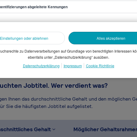
entifizierungen abgeleitete Kennungen
te
sammelten Daten. Dein
Einstellungen oder ablehnen
Alles akzeptieren
en, Branche, Selbstständigkeit
gütungssystems.
uchsrechte zu Datenverarbeitungen auf Grundlage von berechtigten Interessen k
ebenfalls unter „Datenschutzerklärung“ ausüben.
Datenschutzerklärung
Impressum
Cookie Richtlinie
uchten Jobtitel. Wer verdient was?
igen Ihnen das durchschnittliche Gehalt und den möglichen 
r Sie die häufigsten Jobtitel aufgelistet.
schnittliches Gehalt
Möglicher Gehaltsrahme