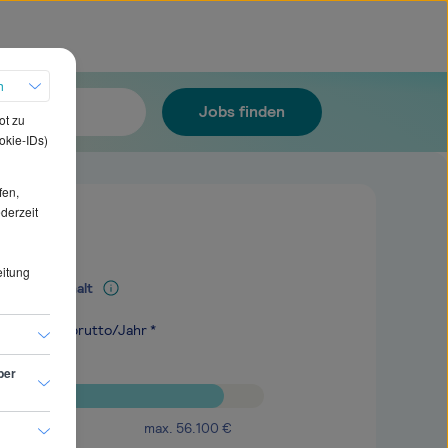
h
Jobs finden
ot zu
okie-IDs)
fen,
ederzeit
eitung
Mediangehalt
.400
€
brutto/Jahr *
ber
max.
56.100
€