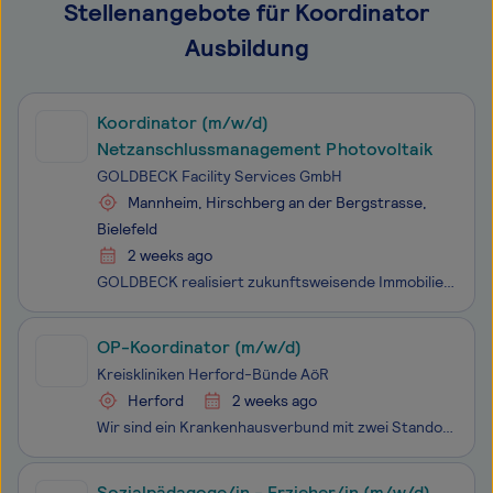
Stellenangebote für Koordinator
Ausbildung
Koordinator (m/w/d)
Netzanschlussmanagement Photovoltaik
GOLDBECK Facility Services GmbH
Mannheim, Hirschberg an der Bergstrasse,
Bielefeld
2 weeks ago
GOLDBECK realisiert zukunftsweisende Immobilien in Europa. Wir verstehen Gebäude als Produkte und bieten alle Leistungen aus einer Hand: vom Design über den Bau bis zu Services im Betrieb. Aktuell beschäftigt unser Familienunternehmen rund 14.000 Mitarbeitende an über 100 Standorten bei einer Gesamt
OP-Koordinator (m/w/d)
Kreiskliniken Herford-Bünde AöR
Herford
2 weeks ago
Wir sind ein Krankenhausverbund mit zwei Standorten, in Herford und in Bünde. In unseren 28 Kliniken, Fachabteilungen und Instituten werden jährlich 40.000 Patient:innen stationär behandelt, ambulant sogar rund 100.000 Menschen. Mit rund 3.000 Mitarbeitenden sind wir der größte Arbeitgeber im
Sozialpädagoge/in - Erzieher/in (m/w/d)