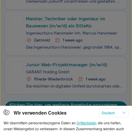
Gemeinsam Zukunft vorantreiben und gestalten. Schön, dass Sie sich für eine Karriere beim Kreis Gütersloh interessieren! Bei uns sind Sie Teil einer Gemeinschaft, die aus Liebe zum Kreis die Zukunft gestaltet und gemeinsam nach vorne schaut. Deshalb bietet sich in vielen unterschiedlichen Bereichen
Meister, Techniker oder Ingenieur im
Bauwesen (m/w/d) als SiGeKo
Ingenieurbüro Hansmeier Inh. Marcus Hansmeier
Detmold
1 week ago
Das Ingenieurbüro Hansmeier, gegründet 1984, spezialisiert sich auf die Bereiche Bauwesen, Umweltschutz und Arbeitssicherheit und ist in unserer Region Ostwestfalen-Lippe und darüber hinaus ein etablierter Dienstleister in diesem Segment. Wir unterstützen private Bauherren und Kommunen als Sicherhe
Junior Web-Projektmanager (m/w/d)
GARANT Holding GmbH
Rheda-Wiedenbrück
1 week ago
Sie möchten im digitalen Umfeld durchstarten oder Ihre ersten praktischen Erfahrungen weiter ausbauen? Perfekt – denn genau dafür bieten wir Ihnen die passende Gelegenheit! Egal ob Berufseinsteiger:in oder Werkstudent:in – wenn Sie Lust haben, Verantwortung zu übernehmen, mitzugestalten und in die W
Klicken Sie hier, um weitere Angebote anzuzeigen
Wir verwenden Cookies
Deutsch
Wir übermitteln personenbezogene Daten an
Drittanbieter
, die uns helfen,
unser Webangebot zu verbessern. In diesem Zusammenhang werden auch