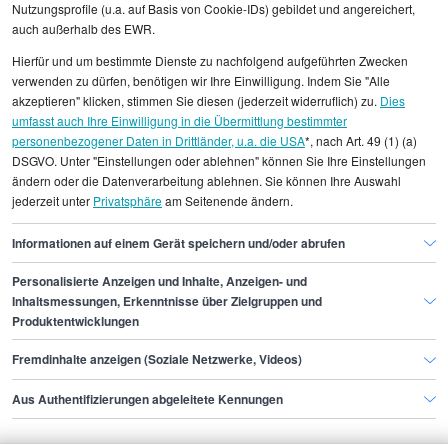
Nutzungsprofile (u.a. auf Basis von Cookie-IDs) gebildet und angereichert,
Alle angezeigten Gehaltsdaten beruhen auf
auch außerhalb des EWR.
statistischen Erhebungen durch StepStone. Es sind
Hierfür und um bestimmte Dienste zu nachfolgend aufgeführten Zwecken
Durchschnittswerte und die Angaben können nicht
verwenden zu dürfen, benötigen wir Ihre Einwilligung. Indem Sie "Alle
einzelnen Stellenangeboten zugeordnet werden.
akzeptieren" klicken, stimmen Sie diesen (jederzeit widerruflich) zu.
Dies
umfasst auch Ihre Einwilligung in die Übermittlung bestimmter
personenbezogener Daten in Drittländer, u.a. die USA
*, nach Art. 49 (1) (a)
Gehaltsinformationen
Bildung
DSGVO. Unter "Einstellungen oder ablehnen" können Sie Ihre Einstellungen
Koordinator Ausbildung
ändern oder die Datenverarbeitung ablehnen. Sie können Ihre Auswahl
jederzeit unter
Privatsphäre
am Seitenende ändern.
Koordinator Ausbildung Bielefeld
Informationen auf einem Gerät speichern und/oder abrufen
Personalisierte Anzeigen und Inhalte, Anzeigen- und
Finde den Job,
Inhaltsmessungen, Erkenntnisse über Zielgruppen und
Produktentwicklungen
der zu dir passt.
Fremdinhalte anzeigen (Soziale Netzwerke, Videos)
Stepstone
Aus Authentifizierungen abgeleitete Kennungen
Bewerbende