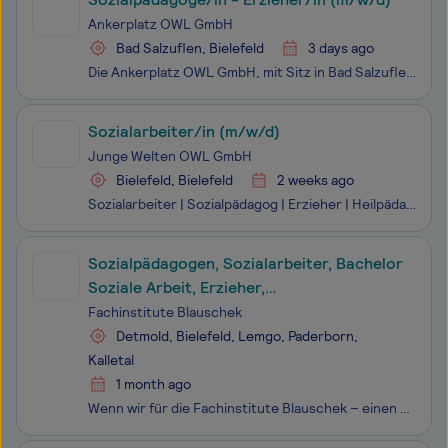
Ankerplatz OWL GmbH
Bad Salzuflen, Bielefeld
3 days ago
Die Ankerplatz OWL GmbH, mit Sitz in Bad Salzuflen, steht für eine Jugendhilfe, die Haltung zeigt.Wir begleiten Kinder, Jugendliche und ihre Familien im Rahmen ambulanter Hilfen – fachlich fundiert, systemisch ausgerichtet und mit einem klaren Blick auf das Kindeswohl.Für uns bedeutet professionelle
Sozialarbeiter/in (m/w/d)
Junge Welten OWL GmbH
Bielefeld, Bielefeld
2 weeks ago
Sozialarbeiter | Sozialpädagog | Erzieher | Heilpädagog | SonderpädagogDie Junge Welten OWL GmbH ist ein freier Träger der Kinder- und Jugendhilfe mit Sitz in Bielefeld. Wir begleiten Kinder, Jugendliche, junge Erwachsene und Familien in herausfordernden Lebenssituationen und unterstützen sie dabei,
Sozialpädagogen, Sozialarbeiter, Bachelor
Soziale Arbeit, Erzieher,
Heilerziehungspfleger oder Psychologen
Fachinstitute Blauschek
(m/w/d) in der stationären Jugendhilfe
Detmold, Bielefeld, Lemgo, Paderborn,
Kalletal
1 month ago
Wenn wir für die Fachinstitute Blauschek – einen Unternehmensverbund aus acht Jugendhilfeeinrichtungen und zwei Privatschulen – pädagogische Fachkräfte (m/w/d) in Voll- oder Teilzeit für den Gruppendienst in unseren Jugendhilfeeinrichtungen Schloss Varenholz in 32689 Kalletal, Gut Böddeken und Haus