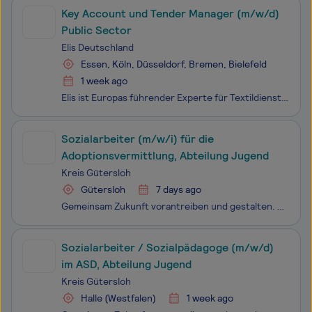
Key Account und Tender Manager (m/w/d)
Public Sector
Elis Deutschland
Essen, Köln, Düsseldorf, Bremen, Bielefeld
1 week ago
Elis ist Europas führender Experte für Textil­dienst­leistungen. Mehr als 60.000 Menschen sorgen an 480 Stand­orten in 31 Ländern dafür, dass die textilen Versorgungs­konzepte von ca. 400.000 Kunden welt­weit laufen wie am Schnürchen. Eine Glanz­leistung unserer Mitarbeitenden, die unsere Hoch­achtu
Sozialarbeiter (m/w/i) für die
Adoptionsvermittlung, Abteilung Jugend
Kreis Gütersloh
Gütersloh
7 days ago
Gemeinsam Zukunft vorantreiben und gestalten. Schön, dass Sie sich für eine Karriere beim Kreis Gütersloh interessieren! Bei uns sind Sie Teil einer Gemeinschaft, die aus Liebe zum Kreis die Zukunft gestaltet und gemeinsam nach vorne schaut. Deshalb bietet sich in vielen unterschiedlichen Bereichen
Sozialarbeiter / Sozialpädagoge (m/w/d)
im ASD, Abteilung Jugend
Kreis Gütersloh
Halle (Westfalen)
1 week ago