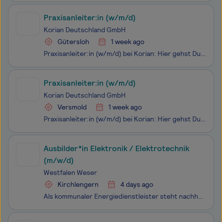
Praxisanleiter:in (w/m/d)
Korian Deutschland GmbH
Gütersloh
1 week ago
Praxisanleiter:in (w/m/d) bei Korian: Hier gehst Du in Führung! Du teilst gerne Dein Wissen? Du liebst es, wenn andere Menschen durch Deine Führung lernen und wachsen? Dann suchen wir mit diesem Stellenangebot genau Dich! Als Praxisanleiter:in (w/m/d) übernimmst Du die praktische Ausbildung neuer
Praxisanleiter:in (w/m/d)
Korian Deutschland GmbH
Versmold
1 week ago
Praxisanleiter:in (w/m/d) bei Korian: Hier gehst Du in Führung! Du teilst gerne Dein Wissen? Du liebst es, wenn andere Menschen durch Deine Führung lernen und wachsen? Dann suchen wir mit diesem Stellenangebot genau Dich! Als Praxisanleiter:in (w/m/d) übernimmst Du die praktische Ausbildung neuer
Ausbilder*in Elektronik / Elektrotechnik
(m/w/d)
Westfalen Weser
Kirchlengern
4 days ago
Als kommunaler Energiedienstleister steht nachhaltiges Handeln im Zentrum der Aktivitäten von Westfalen Weser. Wir sind Motor der Energiewende und Wegbegleiter von Menschen, Unternehmen und Kommunen in unserer Region auf dem Weg zur Klimaneutralität. Über 1.000 Mitarbeitende arbeiten in der Westfale