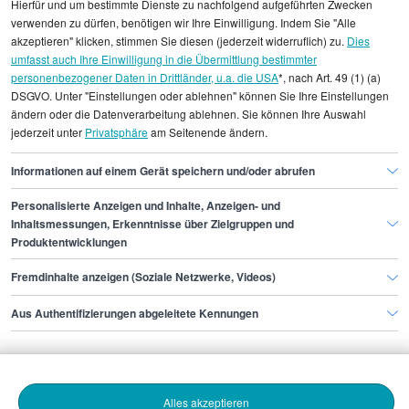
Hierfür und um bestimmte Dienste zu nachfolgend aufgeführten Zwecken
statistischen Erhebungen durch StepStone. Es sind
verwenden zu dürfen, benötigen wir Ihre Einwilligung. Indem Sie "Alle
Durchschnittswerte und die Angaben können nicht
akzeptieren" klicken, stimmen Sie diesen (jederzeit widerruflich) zu.
Dies
umfasst auch Ihre Einwilligung in die Übermittlung bestimmter
einzelnen Stellenangeboten zugeordnet werden.
personenbezogener Daten in Drittländer, u.a. die USA
*, nach Art. 49 (1) (a)
DSGVO. Unter "Einstellungen oder ablehnen" können Sie Ihre Einstellungen
Gehaltsinformationen
Bildung
Lean Coach
ändern oder die Datenverarbeitung ablehnen. Sie können Ihre Auswahl
jederzeit unter
Privatsphäre
am Seitenende ändern.
Lean Coach Bielefeld
Informationen auf einem Gerät speichern und/oder abrufen
Personalisierte Anzeigen und Inhalte, Anzeigen- und
Finde den Job,
Inhaltsmessungen, Erkenntnisse über Zielgruppen und
Produktentwicklungen
der zu dir passt.
Fremdinhalte anzeigen (Soziale Netzwerke, Videos)
Stepstone
Aus Authentifizierungen abgeleitete Kennungen
Bewerbende
Alles akzeptieren
Arbeitgebende