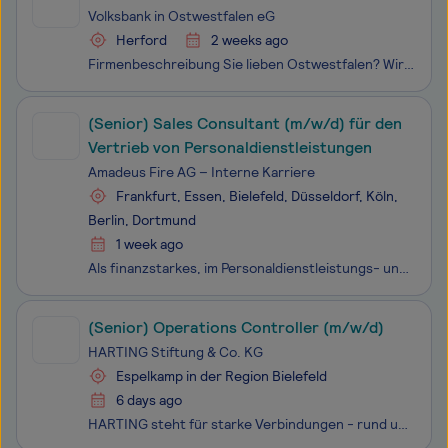
Volksbank in Ostwestfalen eG
Herford
2 weeks ago
Firmenbeschreibung Sie lieben Ostwestfalen? Wir auch! Seit 170 Jahren ist unsere Volksbank hier verwurzelt. Wir sind echte Fans unserer wirtschaftsstarken Region. Unsere 1.300 Mitarbeitenden sind mit dem Herzen dabei und machen gemeinsam mit unseren Kund:innen und Mitgliedern die Dinge besse
(Senior) Sales Consultant (m/w/d) für den
Vertrieb von Personaldienstleistungen
Amadeus Fire AG – Interne Karriere
Frankfurt, Essen, Bielefeld, Düsseldorf, Köln,
Berlin, Dortmund
1 week ago
Als finanzstarkes, im Personaldienstleistungs- und Weiterbildungsmarkt breit aufgestelltes Unternehmen, bieten wir Dir optimale Bedingungen für Deinen nächsten Karriereschritt im Vertrieb mit Fokus auf die Dienstleistungen der Arbeitnehmerüberlassung (Zeitarbeit), der Personalvermittlung und des Int
(Senior) Operations Controller (m/w/d)
HARTING Stiftung & Co. KG
Espelkamp in der Region Bielefeld
6 days ago
HARTING steht für starke Verbindungen - rund um die Welt. Als einer der international führenden Anbieter industrieller Verbindungstechnik verbinden wir Kunden mit ihrer digitalen Zukunft. Und als Arbeitgeber? Verbinden wir rund 6.100 Menschen am Stammsitz Espelkamp und an Standorten weltweit. Mit to