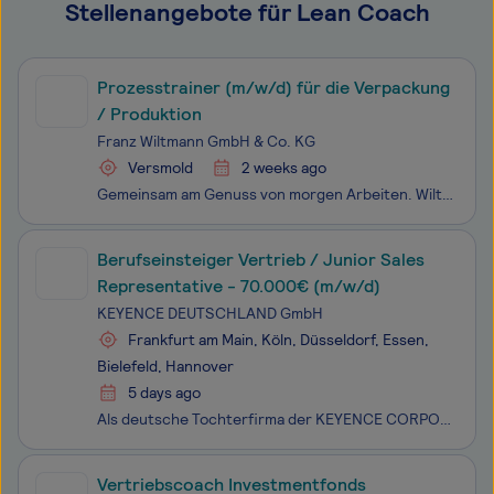
Stellenangebote für Lean Coach
Prozesstrainer (m/w/d) für die Verpackung
/ Produktion
Franz Wiltmann GmbH & Co. KG
Versmold
2 weeks ago
Gemeinsam am Genuss von morgen Arbeiten. Wiltmann ist einer der führenden Fleischwarenhersteller in Deutschland. Für unseren Erfolg mit Wurst- und Schinkenspezialitäten sorgen unsere rund 850 Mitarbeiter und Mitarbeiterinnen. Das gilt für die Produktion genau so wie für die Verwaltung. Bei Wiltmann
Berufseinsteiger Vertrieb / Junior Sales
Representative - 70.000€ (m/w/d)
KEYENCE DEUTSCHLAND GmbH
Frankfurt am Main, Köln, Düsseldorf, Essen,
Bielefeld, Hannover
5 days ago
Als deutsche Tochterfirma der KEYENCE CORPORATION, einem der „World’s Most Innovative Companies“ (Forbes), bieten wir innovative Produkte im Bereich Industrie 4.0 und Digitalisierung wie Mikroskop-Systeme, industrielle Mess- und Automatisierungstechnik sowie 3D-Drucker an.Berufseinsteiger Vertrieb /
Vertriebscoach Investmentfonds