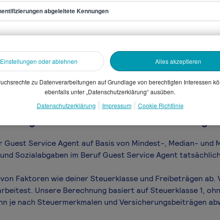
entifizierungen abgeleitete Kennungen
rvice Agent
sammelten Daten. Dein
Einstellungen oder ablehnen
Alles akzeptieren
en, Branche, Selbstständigkeit
uchsrechte zu Datenverarbeitungen auf Grundlage von berechtigten Interessen k
gütungssystems.
ebenfalls unter „Datenschutzerklärung“ ausüben.
Datenschutzerklärung
Impressum
Cookie Richtlinie
vice Agent Gehalt netto - was bleibt übrig v
für Guest Service Agent auf Basis von Mindest-, Median- und M
n und Sozialabgaben im Beruf Guest Service Agent tatsächlich
von Faktoren wie deiner Steuerklasse und Freibeträgen ab. 
arbeitest. Unsere Berechnung basiert auf Steuerklasse 1, ohn
ann je nach Steuermerkmalen und Versicherungsbeiträgen ab