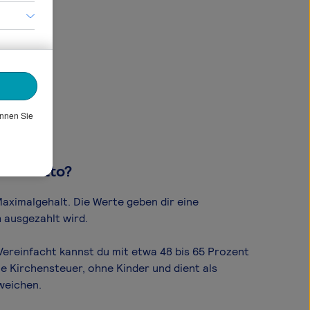
önnen Sie
om Brutto?
aximal­gehalt. Die Werte geben dir eine
 ausgezahlt wird.
Vereinfacht kannst du mit etwa 48 bis 65 Prozent
e Kirchensteuer, ohne Kinder und dient als
weichen.