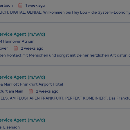
terbach
1 week ago
ervice Agent (m/w/d)
 Hannover Atrium
over
2 weeks ago
ervice Agent (m/w/d)
& Marriott Frankfurt Airport Hotel
furt am Main
2 weeks ago
ervice Agent (m/w/d)
l Eisenach