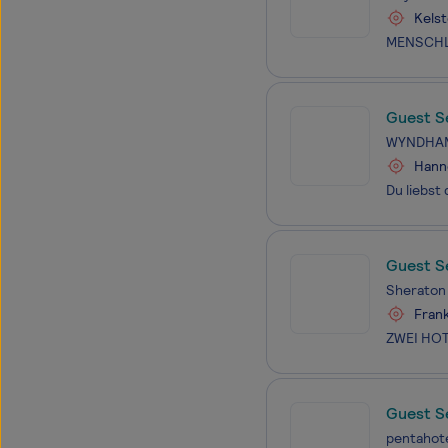
Kels
Guest S
WYNDHAM
Hann
Guest S
Sheraton 
Frank
Guest S
pentahote