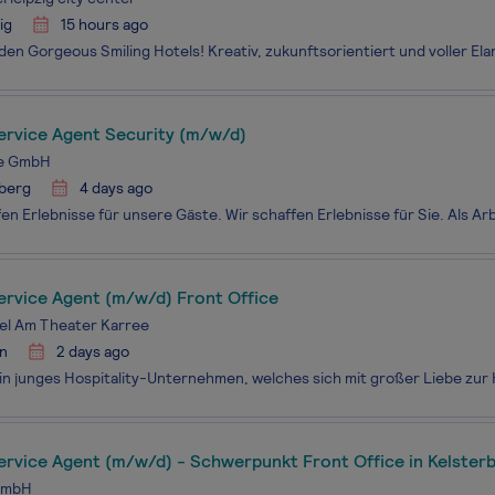
ig
15 hours ago
ervice Agent Security (m/w/d)
e GmbH
berg
4 days ago
ervice Agent (m/w/d) Front Office
el Am Theater Karree
n
2 days ago
ervice Agent (m/w/d) - Schwerpunkt Front Office in Kelster
GmbH