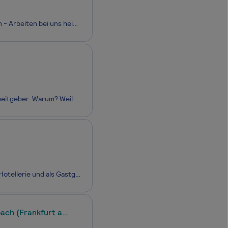
Komm zu den Gorgeous Smiling Hotels! Kreativ, zukunftsorientiert und voller Elan - Arbeiten bei uns heißt, jeden Tag mit Begeisterung anzugehen und Teil einer Erfolgsgeschichte zu sein. Bist du dabei? Werde Teil eines der innovativsten Hotelunternehmen Europas! 39+ aufregend, unterschiedliche Hotel
Sie schaffen Erlebnisse für unsere Gäste. Wir schaffen Erlebnisse für Sie. Als Arbeitgeber. Warum? Weil bei uns kein Tag wie der andere ist. Niemals gleich, aber immer aufregend. Bei uns haben Sie die Freiheit, so zu sein, wie Sie sind oder sein möchten. Denn Individualität zählt bei uns. Mit gleich
Wir sind ein junges Hospitality-Unternehmen, welches sich mit großer Liebe zur Hotellerie und als Gastgeber mit Herz präsentiert. Mit unserem neu gegründeten Unternehmen setzen wir anspruchsvolle Projekte in ganz Deutschland um. So betreiben wir bereits drei SAXX Apartments Häuser in Hagen und Leipz
bach (Frankfurt am