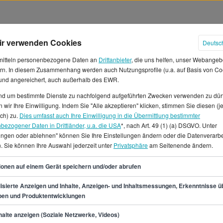
ir verwenden Cookies
Deutsc
mitteln personenbezogene Daten an
Drittanbieter
, die uns helfen, unser Webangeb
rn. In diesem Zusammenhang werden auch Nutzungsprofile (u.a. auf Basis von Co
 und angereichert, auch außerhalb des EWR.
und um bestimmte Dienste zu nachfolgend aufgeführten Zwecken verwenden zu dür
lter in Deutschland
 wir Ihre Einwilligung. Indem Sie "Alle akzeptieren" klicken, stimmen Sie diesen (j
ich) zu.
Dies umfasst auch Ihre Einwilligung in die Übermittlung bestimmter
bezogener Daten in Drittländer, u.a. die USA
*, nach Art. 49 (1) (a) DSGVO. Unter
u voraussichtlich bis zu
lungen oder ablehnen" können Sie Ihre Einstellungen ändern oder die Datenverarb
 Du kannst aber mit einem
. Sie können Ihre Auswahl jederzeit unter
Privatsphäre
am Seitenende ändern.
nem Monatsgehalt von
32
ehalt liegt bei 32.800 € pro
ionen auf einem Gerät speichern und/oder abrufen
ndenlohn.* Für Arbeitnehmer,
isierte Anzeigen und Inhalte, Anzeigen- und Inhaltsmessungen, Erkenntnisse ü
ibt es einige offene
pen und Produktentwicklungen
.Wenn du dich für einen Job
min.
26.900
€
du auf StepStone.de 1604
alte anzeigen (Soziale Netzwerke, Videos)