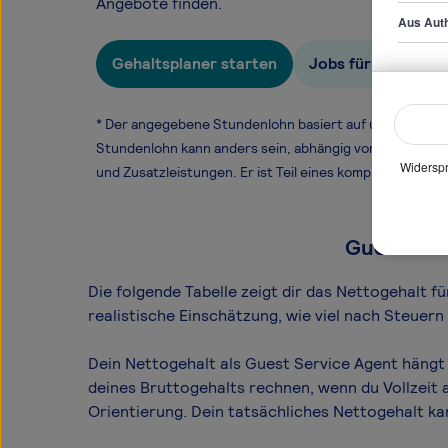
Angebote finden.
Aus Auth
Gehaltsplaner starten
Jobs für Guest Se
* Der angegebene Stundenlohn basiert auf unseren ge
Stundenlohn kann anders sein, abhängig von Überstund
Widerspr
und Zusatzleistungen. Er ist Teil eines komplexen Ver
Guest Ser
Die folgende Tabelle zeigt dir das Netto­gehalt 
realistische Einschätzung, wie viel nach Steuer
Dein Nettogehalt als Guest Service Agent hängt 
deines Bruttogehalts rechnen, wenn du Vollzeit 
Orientierung. Dein tatsächliches Nettogehalt k