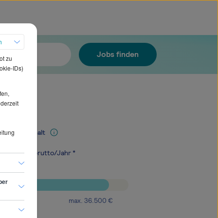
h
Jobs finden
ot zu
okie-IDs)
fen,
ederzeit
eitung
Mediangehalt
.800
€
brutto/Jahr *
ber
max.
36.500
€