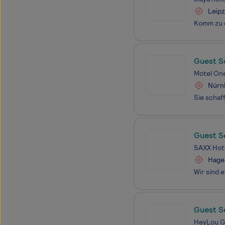
Leipz
Guest S
Motel On
Nürn
Guest S
SAXX Hot
Hage
Guest S
Main)
HeyLou 