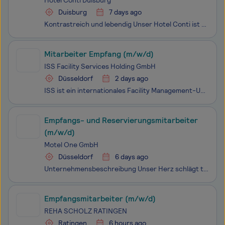
Hotel Conti Duisburg
Duisburg
7 days ago
Kontrastreich und lebendig Unser Hotel Conti ist ein charmantes Businesshotel. Wir befinden uns in top Citylage und unsere Gästezimmer sind trotzdem absolut ruhig. Die Verkehrsanbindung zum Flughafen und zur Messe Düsseldorf, zur Messe Essen, zur Autobahn, zum Duisburger Hauptbahnhof und zum Landsch
Mitarbeiter Empfang (m/w/d)
ISS Facility Services Holding GmbH
Düsseldorf
2 days ago
ISS ist ein internationales Facility Management-Unternehmen: Wir erbringen unterschiedliche Dienstleistungen rund um die Bewirtschaftung von Gebäuden, Büros, Produktionsstätten und technischen Anlagen. Unsere Mitarbeitenden leisten Services in den Bereichen Technik, Reinigung, Catering, Security, Ba
Empfangs- und Reservierungsmitarbeiter
(m/w/d)
Motel One GmbH
Düsseldorf
6 days ago
Unternehmensbeschreibung Unser Herz schlägt türkis. Arbeiten in der Motel One Group ist wie zu Freunden kommen, wo Wertschätzung und Unterstützung großgeschrieben werden und die individuelle Persönlichkeit willkommen ist. Wir begegnen uns auf Augenhöhe und verstehen uns als ein Team: von der G
Empfangsmitarbeiter (m/w/d)
REHA SCHOLZ RATINGEN
Ratingen
6 hours ago