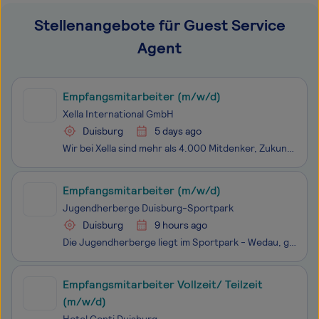
Stellenangebote für Guest Service
Agent
Empfangsmitarbeiter (m/w/d)
Xella International GmbH
Duisburg
5 days ago
Wir bei Xella sind mehr als 4.000 Mitdenker, Zukunftsgestalter, Anpacker und Impulsgeber für die Zukunft des Bauens. Nationale und internationale Projekte (wie die Mitarbeit beim Marissa Ferienpark, Nationalstadion in Budapest oder das neue Nationalmuseum Oslo) im Bereich Bau- und Dämmstoffe, starke
Empfangsmitarbeiter (m/w/d)
Jugendherberge Duisburg-Sportpark
Duisburg
9 hours ago
Die Jugendherberge liegt im Sportpark - Wedau, gegenüber der Schauinsland - Reisen Arena Duisburg. Die Jugendherberge verfügt über 220 Betten in 70 Zimmern. Des Weiteren verfügt das Haus über eine Sporthalle sowie 7, auf dem neuesten Stand der Technik eingerichtete Tagungsräume für bis zu 180 Perso
Empfangsmitarbeiter Vollzeit/ Teilzeit
(m/w/d)