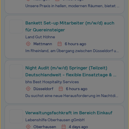
Unsere Praxis in hellen, modernen Räumen, bietet umfangreiche Behandlungsmöglichkeiten. Sie liegt im Herzen der alten Bergischen Hauptstadt Ratingen im Norden von Düsseldorf. Unsere Patienten kommen vorwiegend aus dem orthopädischen und chirurgischen, teilweise auch neurologischen Bereich. Anstellu
Bankett Set-up Mitarbeiter (m/w/d) auch
für Quereinsteiger
Land Gut Höhne
Mettmann
6 hours ago
Im Rheinland, am Übergang zwischen Düsseldorf und Mettmann, nahe dem Neandertal liegt Land Gut Höhne. Das Bio-Hotel ist mit 135 Zimmern, 16 Veranstaltungsräumen, dem Gutshof-Restaurant und der Neandertal Therme in einen naturbelassenen Park eingebettet. Die Nähe zur A3, zu Großstätten und zum Flugha
Night Audit (m/w/d) Springer (Teilzeit)
Deutschlandweit - flexible Einsatztage & -
orte
bhs Best Hospitality Services
Düsseldorf
6 hours ago
Du suchst eine neue Herausforderung im Nachtdienst und möchtest deine Stärken in einem wertschätzenden Umfeld einbringen? Wir suchen engagierte Persönlichkeiten, die auch in den Nachtstunden für einen reibungslosen Ablauf und eine angenehme Atmosphäre sorgen. Wenn du zuverlässig bist, gerne Verantwo
Verwaltungsfachkraft im Bereich Einkauf
Lebenshilfe Oberhausen gGmbH
Oberhausen
4 days ago