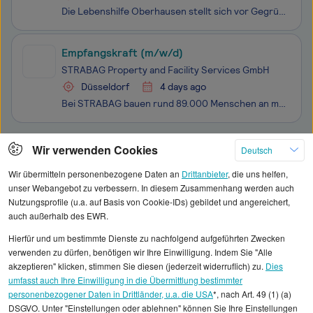
Die Lebenshilfe Oberhausen stellt sich vor Gegründet im Jahre 1963 ist die Lebenshilfe Oberhausen heute Träger von zahlreichen Einrichtungen zur Förderung und Betreuung geistig behinderter Menschen aller Altersstufen. Aufgaben und Zweck sind Hilfen für Menschen mit geistiger oder vergleichbar
Empfangskraft (m/w/d)
STRABAG Property and Facility Services GmbH
Düsseldorf
4 days ago
Bei STRABAG bauen rund 89.000 Menschen an mehr als 2.400 Standorten weltweit am Fortschritt. Einzigartigkeit und individuelle Stärken kennzeichnen dabei nicht nur unsere Projekte, sondern auch jede:n Einzelne:n von uns. Ob im Hoch- und Ingenieurbau, Straßen- und Tiefbau, Brücken- und Tunnelbau, in d
Klicken Sie hier, um weitere Angebote anzuzeigen
Wir verwenden Cookies
Deutsch
Wir übermitteln personenbezogene Daten an
Drittanbieter
, die uns helfen,
unser Webangebot zu verbessern. In diesem Zusammenhang werden auch
Nutzungsprofile (u.a. auf Basis von Cookie-IDs) gebildet und angereichert,
auch außerhalb des EWR.
Alle angezeigten Gehaltsdaten beruhen auf
Hierfür und um bestimmte Dienste zu nachfolgend aufgeführten Zwecken
statistischen Erhebungen durch StepStone. Es sind
verwenden zu dürfen, benötigen wir Ihre Einwilligung. Indem Sie "Alle
Durchschnittswerte und die Angaben können nicht
akzeptieren" klicken, stimmen Sie diesen (jederzeit widerruflich) zu.
Dies
umfasst auch Ihre Einwilligung in die Übermittlung bestimmter
einzelnen Stellenangeboten zugeordnet werden.
personenbezogener Daten in Drittländer, u.a. die USA
*, nach Art. 49 (1) (a)
DSGVO. Unter "Einstellungen oder ablehnen" können Sie Ihre Einstellungen