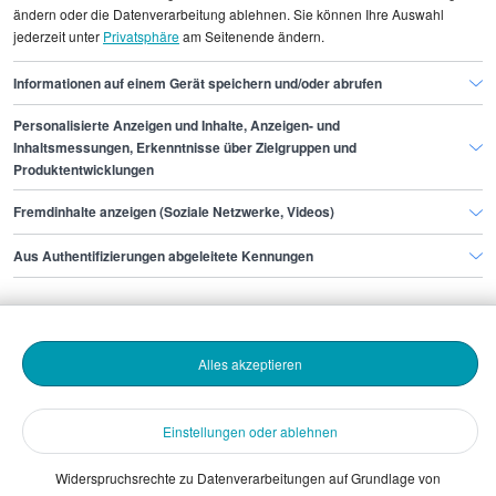
Gehaltsinformationen
Gastronomie, Hotellerie
ändern oder die Datenverarbeitung ablehnen. Sie können Ihre Auswahl
jederzeit unter
Privatsphäre
am Seitenende ändern.
Guest Service Agent
Guest Service Agent Duisburg
Informationen auf einem Gerät speichern und/oder abrufen
Personalisierte Anzeigen und Inhalte, Anzeigen- und
Finde den Job,
Inhaltsmessungen, Erkenntnisse über Zielgruppen und
Produktentwicklungen
der zu dir passt.
Fremdinhalte anzeigen (Soziale Netzwerke, Videos)
Stepstone
Aus Authentifizierungen abgeleitete Kennungen
Bewerbende
Alles akzeptieren
Arbeitgebende
Einstellungen oder ablehnen
Download
Widerspruchsrechte zu Datenverarbeitungen auf Grundlage von