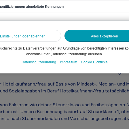
entifizierungen abgeleitete Kennungen
fmann/frau
sammelten Daten. Dein
Einstellungen oder ablehnen
Alles akzeptieren
en, Branche, Selbstständigkeit
uchsrechte zu Datenverarbeitungen auf Grundlage von berechtigten Interessen k
gütungssystems.
ebenfalls unter „Datenschutzerklärung“ ausüben.
Datenschutzerklärung
Impressum
Cookie Richtlinie
mann/frau Gehalt netto - was bleibt übrig v
für Hotelkaufmann/frau auf Basis von Mindest-, Median- und M
n und Sozialabgaben im Beruf Hotelkaufmann/frau tatsächlich
von Faktoren wie deiner Steuerklasse und Freibeträgen ab. V
arbeitest. Unsere Berechnung basiert auf Steuerklasse 1, ohn
ann je nach Steuermerkmalen und Versicherungsbeiträgen ab