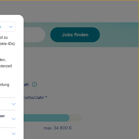
h
Jobs finden
ot zu
okie-IDs)
fen,
ederzeit
eitung
Mediangehalt
.700
€
brutto/Jahr *
ber
max.
34.800
€