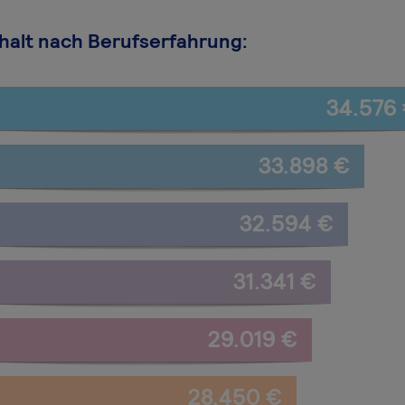
halt nach Berufserfahrung:
34.576
33.898 €
32.594 €
31.341 €
29.019 €
28.450 €