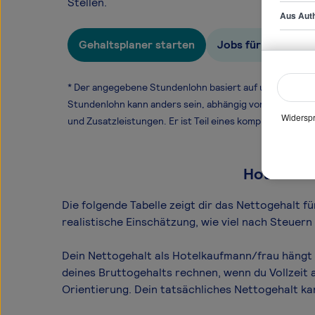
Stellen.
Aus Auth
Gehaltsplaner starten
Jobs für Hotelkau
* Der angegebene Stundenlohn basiert auf unseren ge
Stundenlohn kann anders sein, abhängig von Überstund
Widerspr
und Zusatzleistungen. Er ist Teil eines komplexen Ver
Hotelkauf
Die folgende Tabelle zeigt dir das Netto­gehalt 
realistische Einschätzung, wie viel nach Steuer
Dein Nettogehalt als Hotelkaufmann/frau hängt 
deines Bruttogehalts rechnen, wenn du Vollzeit 
Orientierung. Dein tatsächliches Nettogehalt k