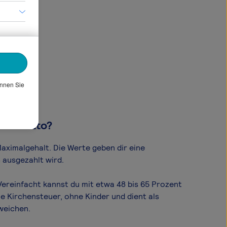
önnen Sie
om Brutto?
aximal­gehalt. Die Werte geben dir eine
 ausgezahlt wird.
ereinfacht kannst du mit etwa 48 bis 65 Prozent
e Kirchensteuer, ohne Kinder und dient als
weichen.