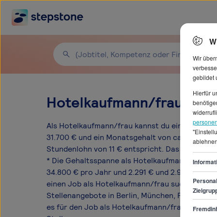
W
Wir über
verbesse
gebildet
Hierfür 
Hotelkaufmann/frau Gehä
benötigen
widerrufl
personen
Als Hotelkaufmann/frau kannst du ein durchsch
"Einstel
31.700 € und ein Monatsgehalt von ca. 2.641 € 
ablehnen
Stundenlohn von 11 € entspricht. Das Einstiegsg
* Die Gehaltsspanne als Hotelkaufmann/frau li
Informat
34.800 € pro Jahr und 2.291 € und 2.900 € pro
Personal
einen Job als Hotelkaufmann/frau suchen, gibt 
Zielgrup
Stellenangebote in Berlin, München, Frankfurt
es für den Job als Hotelkaufmann/frau auf Ste
Fremdinh