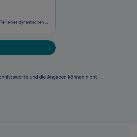
Bist du bereit, den ersten Eindruck unserer Gäste unvergesslich zu machen und Teil eines dynamischen Hotelteams zu werden? Unser Moxy Hotel in Bochum sucht eine*n Reservation Agent (m/w/d), der/die mit Organisationstalent, Service-Mindset und einem Hauch von Rock'n'Roll dafür sorgt, dass jede Buchun
chnittswerte und die Angaben können nicht
d