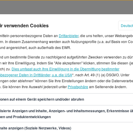
ir verwenden Cookies
Deutsc
mitteln personenbezogene Daten an
Drittanbieter
, die uns helfen, unser Webangeb
rn. In diesem Zusammenhang werden auch Nutzungsprofile (u.a. auf Basis von Co
 und angereichert, auch außerhalb des EWR.
und um bestimmte Dienste zu nachfolgend aufgeführten Zwecken verwenden zu dür
 wir Ihre Einwilligung. Indem Sie "Alle akzeptieren" klicken, stimmen Sie diesen (j
älter in Dortmund
ich) zu.
Dies umfasst auch Ihre Einwilligung in die Übermittlung bestimmter
bezogener Daten in Drittländer, u.a. die USA
*, nach Art. 49 (1) (a) DSGVO. Unter
lungen oder ablehnen" können Sie Ihre Einstellungen ändern oder die Datenverarb
beit als Guest Service Agent
. Sie können Ihre Auswahl jederzeit unter
Privatsphäre
am Seitenende ändern.
n der Stunde und 2.733 € im
ungsgemäß zwischen 27.000 €
32
ionen auf einem Gerät speichern und/oder abrufen
nanzeigen für Guest Service
pStone.Auf StepStone.de
isierte Anzeigen und Inhalte, Anzeigen- und Inhaltsmessungen, Erkenntnisse ü
pen und Produktentwicklungen
obs, sowie
ervice Agent in Dortmund.
min.
27.000
€
alte anzeigen (Soziale Netzwerke, Videos)