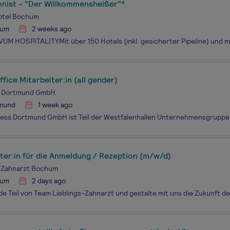
onist - "Der Willkommensheißer"*
otel Bochum
hum
2 weeks ago
fice Mitarbeiter:in (all gender)
 Dortmund GmbH
mund
1 week ago
ter:in für die Anmeldung / Rezeption (m/w/d)
s-Zahnarzt Bochum
hum
2 days ago