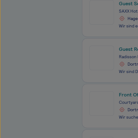
Guest S
SAXX Hot
Hage
Guest R
Radisson 
Dort
Front O
Courtyar
Dort