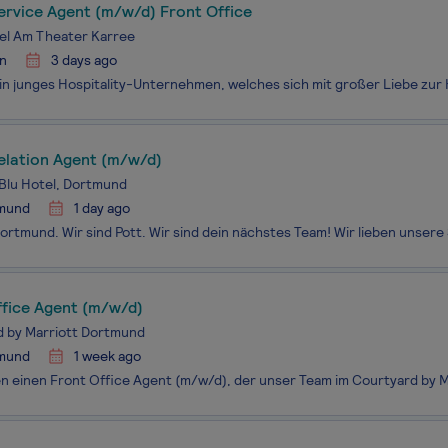
ervice Agent (m/w/d) Front Office
el Am Theater Karree
n
3 days ago
elation Agent (m/w/d)
Blu Hotel, Dortmund
mund
1 day ago
ffice Agent (m/w/d)
d by Marriott Dortmund
mund
1 week ago