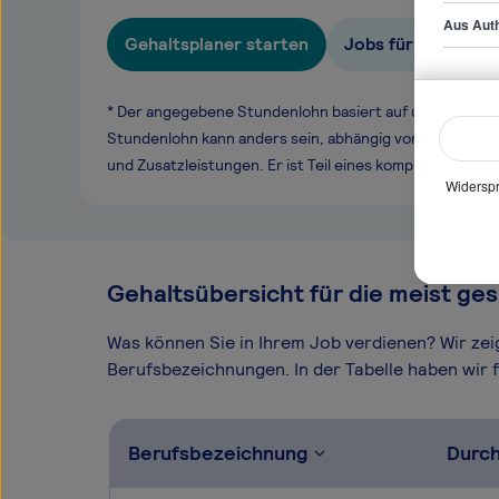
Aus Auth
Gehaltsplaner starten
Jobs für Guest Se
* Der angegebene Stundenlohn basiert auf unseren ge
Stundenlohn kann anders sein, abhängig von Überstund
und Zusatzleistungen. Er ist Teil eines komplexen Ver
Widerspr
Gehaltsübersicht für die meist ges
Was können Sie in Ihrem Job verdienen? Wir ze
Berufsbezeichnungen. In der Tabelle haben wir fü
Berufsbezeichnung
Durch