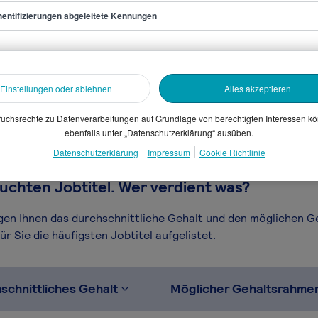
entifizierungen abgeleitete Kennungen
rvice Agent
sammelten Daten. Dein
en, Branche, Selbstständigkeit
Einstellungen oder ablehnen
Alles akzeptieren
gütungssystems.
uchsrechte zu Datenverarbeitungen auf Grundlage von berechtigten Interessen k
ebenfalls unter „Datenschutzerklärung“ ausüben.
Datenschutzerklärung
Impressum
Cookie Richtlinie
uchten Jobtitel. Wer verdient was?
igen Ihnen das durchschnittliche Gehalt und den möglichen 
r Sie die häufigsten Jobtitel aufgelistet.
schnittliches Gehalt
Möglicher Gehaltsrahme