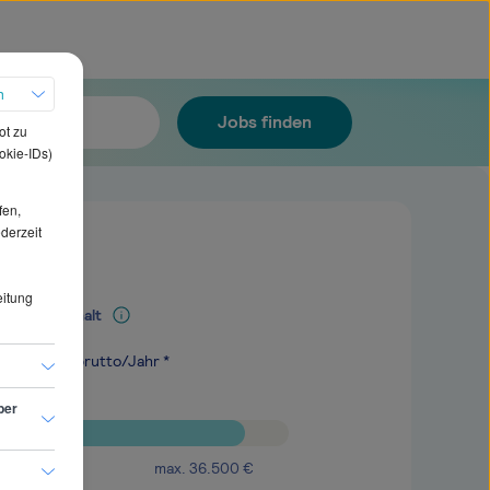
h
Jobs finden
ot zu
okie-IDs)
fen,
ederzeit
eitung
Mediangehalt
.800
€
brutto/Jahr *
ber
max.
36.500
€