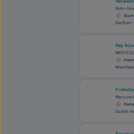
Verwalt
Ruhr-Uni
Boc
Key Acc
WESTFLE
Ham
Frühstü
Mercure 
Kam
Reserva