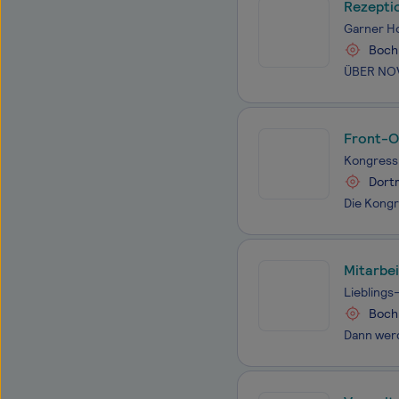
Rezepti
Garner H
Boc
Front-Of
Kongress
Dort
Mitarbei
Liebling
Boc