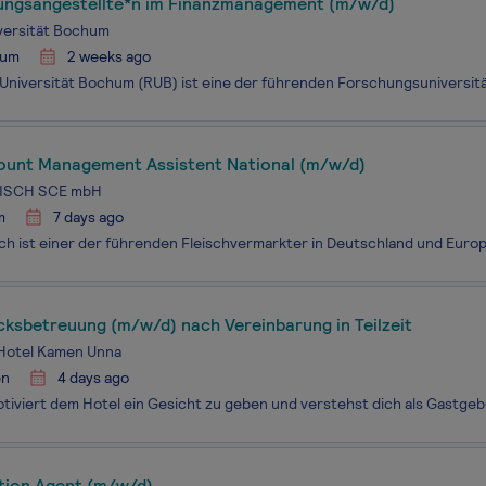
ungsangestellte*n im Finanzmanagement (m/w/d)
versität Bochum
hum
2 weeks ago
ount Management Assistent National (m/w/d)
ISCH SCE mbH
m
7 days ago
cksbetreuung (m/w/d) nach Vereinbarung in Teilzeit
Hotel Kamen Unna
en
4 days ago
tion Agent (m/w/d)