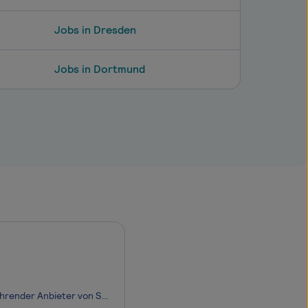
Jobs in Dresden
Jobs in Dortmund
Die Energiewende braucht starke Lösungen – und ein starkes Controlling. Als führender Anbieter von Stromversorgungs- und Energiesystemen gestalten wir Zukunftsmärkte wie Elektromobilität, Industrie, Forschung und erneuerbare Energien.