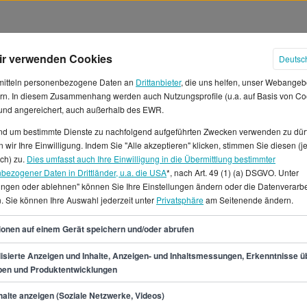
ir verwenden Cookies
Deutsc
mitteln personenbezogene Daten an
Drittanbieter
, die uns helfen, unser Webangeb
rn. In diesem Zusammenhang werden auch Nutzungsprofile (u.a. auf Basis von Co
 und angereichert, auch außerhalb des EWR.
und um bestimmte Dienste zu nachfolgend aufgeführten Zwecken verwenden zu dür
Deutschland
 wir Ihre Einwilligung. Indem Sie "Alle akzeptieren" klicken, stimmen Sie diesen (j
ich) zu.
Dies umfasst auch Ihre Einwilligung in die Übermittlung bestimmter
bezogener Daten in Drittländer, u.a. die USA
*, nach Art. 49 (1) (a) DSGVO. Unter
es Jahresgehalt von 49.400 €
lungen oder ablehnen" können Sie Ihre Einstellungen ändern oder die Datenverarb
, was einem Stundenlohn von 17
. Sie können Ihre Auswahl jederzeit unter
Privatsphäre
am Seitenende ändern.
in liegt zwischen 42.300 € und
49
Monat.Für einen Job als
ionen auf einem Gerät speichern und/oder abrufen
ppertal besonders viele offene
isierte Anzeigen und Inhalte, Anzeigen- und Inhaltsmessungen, Erkenntnisse ü
dest du auf StepStone.de in
pen und Produktentwicklungen
min.
42.300
€
alte anzeigen (Soziale Netzwerke, Videos)