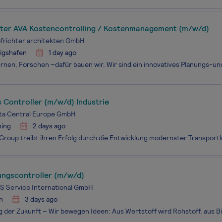
iter AVA Kostencontrolling / Kostenmanagement (m/w/d)
frichter architekten GmbH
igshafen
1 day ago
 Controller (m/w/d) Industrie
nta Central Europe GmbH
ning
2 days ago
ungscontroller (m/w/d)
 Service International GmbH
n
3 days ago