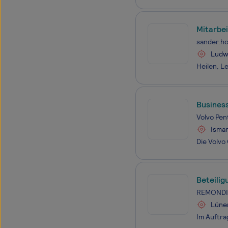
Mitarbe
sander.ho
Ludw
Business
Volvo Pe
Isma
Beteilig
REMONDIS
Lüne