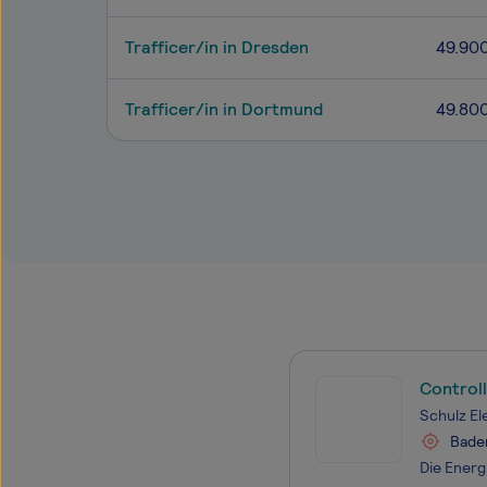
Trafficer/in in Dresden
49.90
Trafficer/in in Dortmund
49.80
Control
Schulz E
Bade