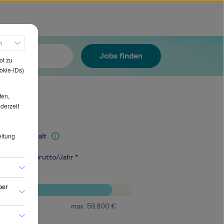
h
Jobs finden
ot zu
okie-IDs)
fen,
ederzeit
eitung
Mediangehalt
.400
€
brutto/Jahr *
ber
max.
59.800
€